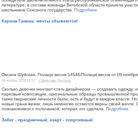
победитель заключительного этапа республиканской олимпиады п
литературе, в составе команды Витебской области приняла участ
школьников Союзного государства.
Подробнее
Карина Ганина: мечты сбываются!
Оксана Шуйская, Полацкі веснік 14546/Полацкі веснік от 09 ноябр
09 ноября 2018 14:12
Общество
Русский
Сколько девочек мечтает стать дизайнером — создавать одежду, и
парковые композиции, оригинальные образцы промышленной про
такие творческие личности были, есть и будут в каждом классе. Но
новые грани жизни, лишь немногие остаются верны своей мечте.
познакомимся с полочанкой, которая это сделала.
Подробнее
Забег - праздничный, азарт - спортивный