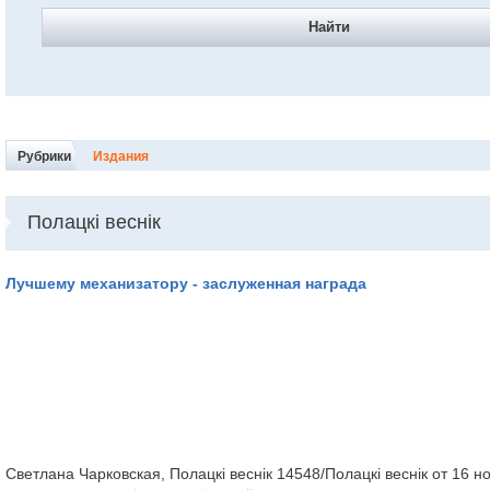
Найти
Рубрики
Издания
Полацкі веснік
Лучшему механизатору - заслуженная награда
Светлана Чарковская, Полацкі веснік 14548/Полацкі веснік от 16 н