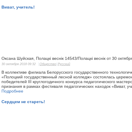
Виват, учитель!
Оксана Шуйская, Полацкі веснік 14543/Полацкі веснік от 30 октябр
30 октября 2018 09:32
Общество
Русский
В коллективе филиала Белорусского государственного технологич
«Полоцкий государственный лесной колледж» состоялась церемо
победителей III круглогодичного конкурса педагогического мастер
признания в рамках фестиваля педагогических находок «Виват, уч
Подробнее
Сердцем не стареть!