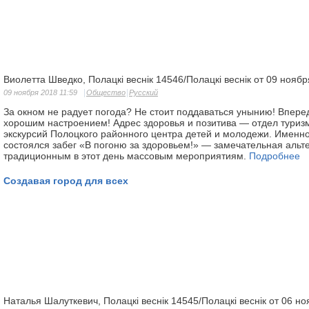
Виолетта Шведко, Полацкі веснік 14546/Полацкі веснік от 09 нояб
09 ноября 2018 11:59
Общество
Русский
За окном не радует погода? Не стоит поддаваться унынию! Впере
хорошим настроением! Адрес здоровья и позитива — отдел туриз
экскурсий Полоцкого районного центра детей и молодежи. Именно
состоялся забег «В погоню за здоровьем!» — замечательная альт
традиционным в этот день массовым мероприятиям.
Подробнее
Создавая город для всех
Наталья Шалуткевич, Полацкі веснік 14545/Полацкі веснік от 06 н