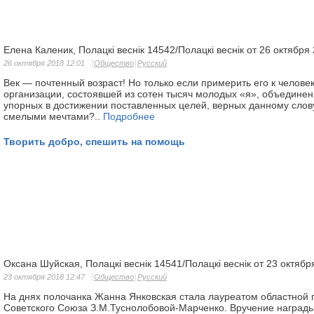
Елена Каленик, Полацкі веснік 14542/Полацкі веснік от 26 октября
26 октября 2018 12:01
Общество
Русский
Век — почтенный возраст! Но только если примерить его к человек
организации, состоявшей из сотен тысяч молодых «я», объединен
упорных в достижении поставленных целей, верных данному слов
смелыми мечтами?..
Подробнее
Творить добро, спешить на помощь
Оксана Шуйская, Полацкі веснік 14541/Полацкі веснік от 23 октябр
23 октября 2018 12:47
Общество
Русский
На днях полочанка Жанна Янковская стала лауреатом областной
Советского Союза З.М.Туснолобовой-Марченко. Вручение награды