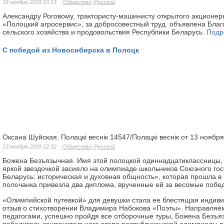
16 ноября 2018 10:13
Общество
Русский
Александру Роговому, трактористу-машинисту открытого акционер
«Полоцкий агросервис», за добросовестный труд объявлена Благ
сельского хозяйства и продовольствия Республики Беларусь.
Подр
С победой из Новосибирска в Полоцк
Оксана Шуйская, Полацкі веснік 14547/Полацкі веснік от 13 ноябр
13 ноября 2018 12:32
Общество
Русский
Божена Безъязычная. Имя этой полоцкой одиннадцатиклассницы
яркой звездочкой засияло на олимпиа­де школьников Союзного гос
Беларусь: историческая и духовная общ­ность», которая прошла 
полочанка привезла два диплома, врученные ей за весомые побе
«Олимпийской путевкой» для девушки стала ее блестящая индив
отзыв о стихотворении Владимира Набокова «Поэты». Направляе
педагогами, успешно пройдя все отборочные туры, Божена Безъя