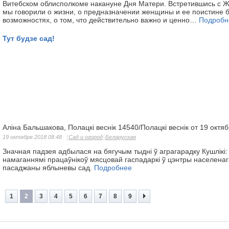
Витебском облисполкоме накануне Дня Матери. Встретившись с 
мы говорили о жизни, о предназначении женщины и ее поистине 
возможностях, о том, что действительно важно и ценно…
Подробн
Тут будзе сад!
Аліна Бальшакова, Полацкі веснік 14540/Полацкі веснік от 19 октя
19 октября 2018 08:48
Сад и огород
Беларуская
Значная падзея адбылася на бягучым тыдні ў аграгарадку Кушлікі:
намаганнямі працаўнікоў мясцовай гаспадаркі ў цэнтры населенаг
пасаджаны яблыневы сад.
Подробнее
1
2
3
4
5
6
7
8
9