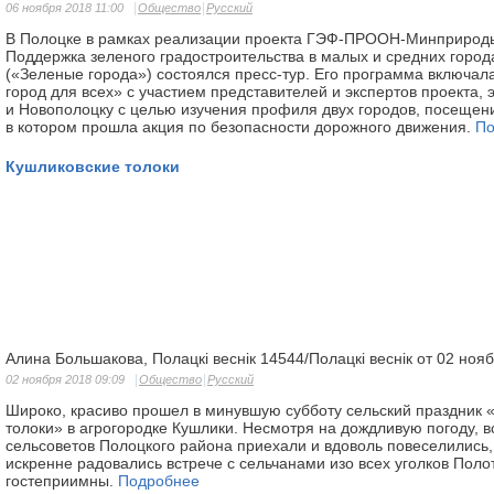
06 ноября 2018 11:00
Общество
Русский
В Полоцке в рамках реализации проекта ГЭФ-ПРООН-Минприроды
Поддержка зеленого градостроительства в малых и средних город
(«Зеленые города») состоялся пресс-тур. Его программа включа
город для всех» с участием представителей и экспертов проекта, 
и Новополоцку с целью изучения профиля двух городов, посещени
в котором прошла акция по безопасности дорожного движения.
По
Кушликовские толоки
Алина Большакова, Полацкі веснік 14544/Полацкі веснік от 02 ноя
02 ноября 2018 09:09
Общество
Русский
Широко, красиво прошел в минувшую субботу сельский праздник 
толоки» в агрогородке Кушлики. Несмотря на дождливую погоду, вс
сельсоветов Полоцкого района приехали и вдоволь повеселились,
искренне радовались встрече с сельчанами изо всех уголков Поло
гостеприимны.
Подробнее