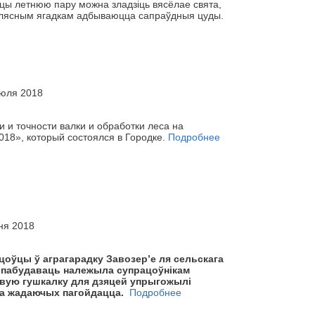
іцы летнюю пару можна зладзіць вясёлае свята,
ым лясным ягадкам адбываюцца сапраўдныя цуды.
июля 2018
 и точно­сти валки и обработки леса на
018», который состоялся в Городке.
Подробнее
ня 2018
цоўцы ў аграгарадку Завозер’е ля сельскага
іх пабудаваць належыла супрацоўнікам
Новую гушкалку для дзяцей упрыгожылі
рга жадаючых пагойдацца.
Подробнее