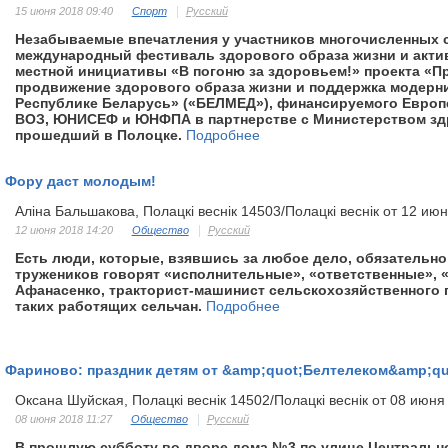
15 июня 2018 09:40
Спорт
Русский
Незабываемые впечатления у участников многочисленных
международный фестиваль здорового образа жизни и актив
местной инициативы «В погоню за здоровьем!» проекта «
продвижение здорового образа жизни и поддержка модерн
Республике Беларусь» («БЕЛМЕД»), финансируемого Европ
ВОЗ, ЮНИСЕФ и ЮНФПА в партнерстве с Министерством зд
прошедший в Полоцке.
Подробнее
Фору даст молодым!
Аліна Бальшакова, Полацкі веснік 14503/Полацкі веснік от 12 ию
12 июня 2018 14:20
Общество
Русский
Есть люди, которые, взявшись за любое дело, обязательно 
тружеников говорят «исполнительные», «ответственные», 
Афанасенко, тракторист-машинист сельскохозяйственного 
таких работящих сельчан.
Подробнее
Фариново: праздник детям от &amp;quot;Белтелеком&amp;qu
Оксана Шуйская, Полацкі веснік 14502/Полацкі веснік от 08 июня
08 июня 2018 11:27
Общество
Русский
В прошлую субботу во дворе дома №3 по улице Центрально