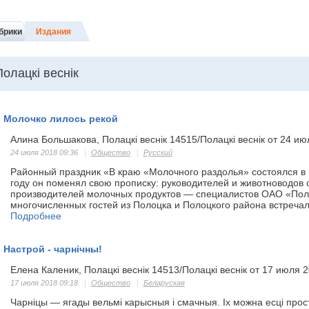
брики
Издания
Полацкі веснік
Молочко лилось рекой
Алина Большакова, Полацкі веснік 14515/Полацкі веснік от 24 ию
24 июля 2018 09:36
Общество
Русский
Районный праздник «В краю «Молочного раздолья» состоялся в
году он поменял свою прописку: руководителей и животноводов
производителей молочных продуктов — специалистов ОАО «Пол
многочисленных гостей из Полоцка и Полоцкого района встреча
Подробнее
Настрой - чарнічны!
Елена Каленик, Полацкі веснік 14513/Полацкі веснік от 17 июля 
17 июля 2018 09:18
Общество
Беларуская
Чарніцы — ягады вельмі карысныя і смачныя. Іх можна есці проста 