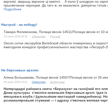
варэнікі, зварыць варэнне ці кампот… А яшчэ ў шчодрую на чарн
прысвечанае чарніцам. Да таго ж, як аказалася, дзякуючы гэт
Подробнее
Настрой - на победу!
Тамара Филимонова, Полацкі веснік 14511/Полацкі веснік от 10 
10 июля 2018 09:36
Общество
Русский
Около сотни лесорубов Витебской области померялись в скорости
ежегодном конкурсе профессионального мастер­ства «Лесоруб-2
На бярозавых арэлях
Алина Большакова, Полацкі веснік 14507/Полацкі веснік от 26 ию
26 июня 2018 14:21
Общество
Беларуская
Напярэдадні раённага свята «Беразуха» на галоўнай яго пля
Дома культуры з’явіліся новенькія бярозавыя арэлі. Ідэя 
мясцовага клуба і ўдзельнікам мастацкай самадзейнасці. 
рознакаляровымі стужкамі — і адразу з’явілася вялікая ча