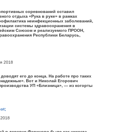
 спортивных соревнований оставил
ного отдыха «Рука в руке» в рамках
Профилактика неинфекционных заболеваний,
изации системы здравоохранения в
ейским Союзом и реализуемого ПРООН,
равоохранения Республики Беларусь,
ня 2018
доводят его до конца. На работе про таких
«надежные». Вот и Николай Егорович
производства УП «Близница», — из когорты
ot;
 2018
й в деревне Фариново было как никогда