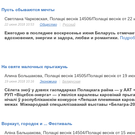
Пусть сбываются мечты
Светлана Чарковская, Полацкі веснік 14506/Полацкі веснік от 22
22 июня 2018 10:53
Общество
Русский
Ежегодно в последнее воскресенье июня Беларусь отмечае
вдохновения, энергии и задора, любви и романтики.
Подроб
На святе малочных прыгажунь
Алина Большакова, Полацкі веснік 14505/Полацкі веснік от 19 ию
19 июня 2018 10:16
Экономика
Беларуская
Сёлета зноў у дзвюх гаспадарках Полацкага раёна — у ААТ 
РУП «Віцебск-энерга» — з’явіліся каралевы каровінай прыга
нічалі ў рэспубліканскім конкурсе «Лепшая племянная каров
межах Міжнароднай спецыялізаванай выставы «Белагра-2018
Воркаут, городок и ... Фестиваль
Аліна Бальшакова, Полацкі веснік 14504/Полацкі веснік от 15 ию