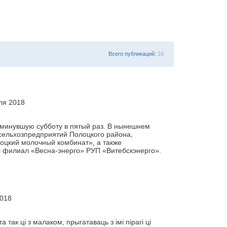
Всего публикаций:
10
ля 2018
 минувшую субботу в пятый раз. В нынешнем
 сельхозпредприятий Полоцкого района,
оцкий молочный комбинат», а также
л филиал «Весна-энерго» РУП «Витебскэнерго».
2018
так ці з малаком, прыгатаваць з імі пірагі ці