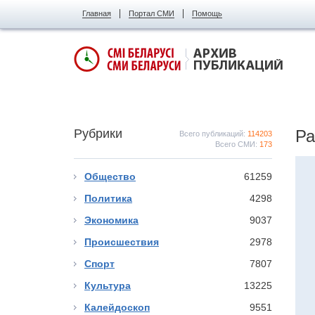
Главная
Портал СМИ
Помощь
Рубрики
Ра
Всего публикаций:
114203
Всего СМИ:
173
Общество
61259
Политика
4298
Экономика
9037
Происшествия
2978
Спорт
7807
Культура
13225
Калейдоскоп
9551