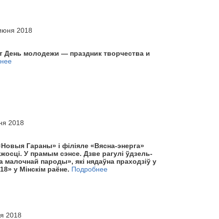
 июня 2018
т День молодежи — праздник творчества и
нее
ня 2018
«Новыя Гараны» і філіяле «Вясна-энерга»
жосці. У прамым сэнсе. Дзве рагулі ўдзель­
а малочнай пароды», які нядаўна праходзіў у
» у Мін­скім раёне.
Подробнее
ня 2018