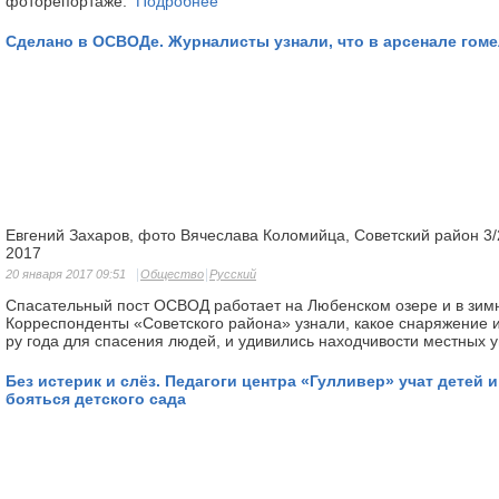
фоторепортаже.
Подробнее
Сделано в ОСВОДе. Журналисты узнали, что в арсенале гоме
Евгений Захаров, фото Вячеслава Коломийца, Советский район 3/
2017
20 января 2017 09:51
Общество
Русский
Спасательный пост ОСВОД работает на Любенском озере и в зим
Корреспонденты «Советского района» узнали, какое снаря­жение и
ру года для спасения людей, и удивились находчивости местных 
Без истерик и слёз. Педагоги центра «Гулливер» учат детей 
бояться детского сада