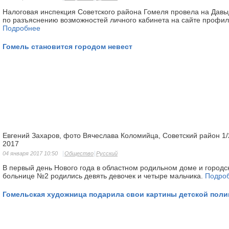
Налоговая инспекция Советского района Гомеля провела на Дав
по разъяснению возможностей личного кабинета на сайте профил
Подробнее
Гомель становится городом невест
Евгений Захаров, фото Вячеслава Коломийца, Советский район 1/
2017
04 января 2017 10:50
Общество
Русский
В первый день Нового года в областном родильном доме и городс
больнице №2 родились девять девочек и четыре мальчика.
Подро
Гомельская художница подарила свои картины детской поли