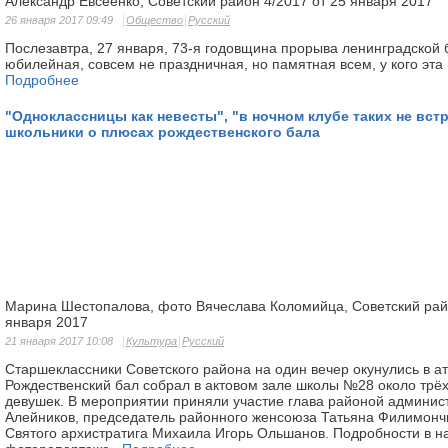
Александр Евсеенко, Советский район 4/2017 от 25 января 2017
26 января 2017 09:49
Общество
Русский
Послезавтра, 27 января, 73-я годовщина про­рыва ленинградской 
юбилей­ная, совсем не праздничная, но памятная всем, у кого эт
Подробнее
"Одноклассницы как невесты", "в ночном клубе таких не вст
школьники о плюсах рождественского бала
Марина Шестопалова, фото Вячеслава Коломийца, Советский райо
января 2017
21 января 2017 10:08
Культура
Русский
Старшеклассники Советского района на один вечер окунулись в а
Рождественский бал собрал в актовом зале школы №28 около трё
девушек. В мероприятии приняли участие глава районой админи
Алейников, председатель районного женсоюза Татьяна Филимончи
Святого архистратига Михаила Игорь Ольшанов. Подробности в 