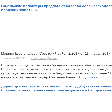
Гомельские волонтёры предлагают налог на собак расходов
бродячих животных
Марина Шестопалова, Советский район 2/2017 от 11 января 2017
12 января 2017 12:16
Общество
Русский
Почему в городе растёт число бродячих кошек и собак и как их с
Способно ли открытие приюта полностью решить эту проблему? З
существует движение по защите бездомных животных в Гомеле? Н
вопросы ответила его лидер Светлана Лаппо.
Подробнее
Директор гомельского завода попросил у депутата снижения
бремени, а мама ребёнка-инвалида — допуска в белорусские