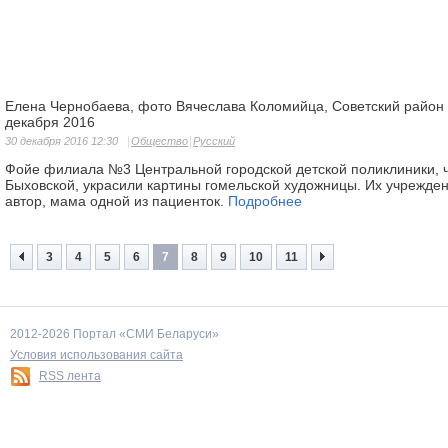
Елена Чернобаева, фото Вячеслава Коломийца, Советский район 
декабря 2016
30 декабря 2016 12:30
Общество
Русский
Фойе филиала №3 Цен­тральной городской дет­ской поликлиники, 
Быховской, украси­ли картины гомельской художницы. Их учрежде
автор, мама одной из пациенток.
Подробнее
3
4
5
6
7
8
9
10
11
2012-2026 Портал «СМИ Беларуси»
Условия использования сайта
RSS лента