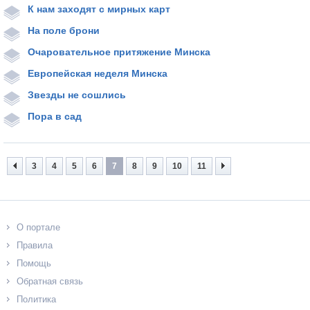
К нам заходят с мирных карт
На поле брони
Очаровательное притяжение Минска
Европейская неделя Минска
Звезды не сошлись
Пора в сад
3
4
5
6
7
8
9
10
11
О портале
Правила
Помощь
Обратная связь
Политика