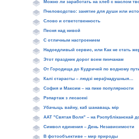
Можно ли заработать на хлеб с маслом т
Пчеловодство: занятие для души или ист
Слово и ответственность
Песня над нивой
С отличным настроением
Надоедливый сервис, или Как не стать же
Этот праздник дорог всем пинчанам
От Городища до Кудричей по водному пут
Калі старасты – людзі нераўнадушныя…
София и Максим – на пике популярности
Рэпартаж з лесасекі
Убачыць вайну, каб шанаваць мір
ААТ "Святая Воля" – на Рэспубліканскай 
Символ единения – День Независимости
В фотообъективе – мир природы