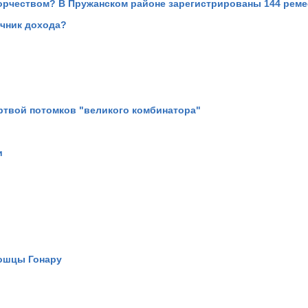
ворчеством? В Пружанском районе зарегистрированы 144 рем
очник дохода?
ртвой потомков "великого комбинатора"
и
дошцы Гонару