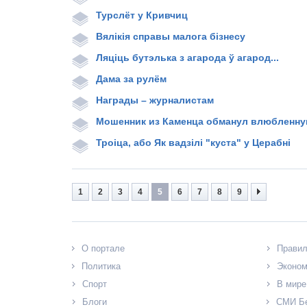
Турслёт у Кривчиц
Вялікія справы малога бізнесу
Ляціць бутэлька з агарода ў агарод...
Дама за рулём
Награды – журналистам
Мошенник из Каменца обманул влюбленную
Троіца, або Як вадзілі "куста" у Церабні
1
2
3
4
5
6
7
8
9
О портале
Прави
Политика
Эконом
Спорт
В мире
Блоги
СМИ Б