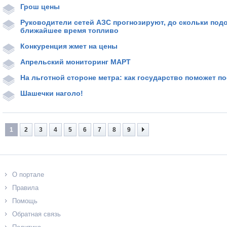
Грош цены
Руководители сетей АЗС прогнозируют, до скольки под
ближайшее время топливо
Конкуренция жмет на цены
Апрельский мониторинг МАРТ
На льготной стороне метра: как государство поможет п
Шашечки наголо!
1
2
3
4
5
6
7
8
9
О портале
Правила
Помощь
Обратная связь