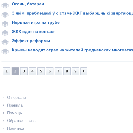
Огонь, батареи
З якімі праблемамі ў сістэме ЖКГ выбаршчыкі звяртаюц
Нервная игра на трубе
ЖКХ идет на контакт
Эффект реформы
Крысы наводят страх на жителей гродненских многоэта
1
2
3
4
5
6
7
8
9
О портале
Правила
Помощь
Обратная связь
Политика