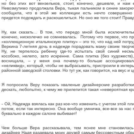
но без этих вот вензельков, стоит, конечно, дешевле, и нам 
Невозмутимо продолжала Вера, тыкая пальчиком в синие закорюч
сообщила, что в этой же коллекции есть нечто совершенно 
придется подождать и раскошелиться. Но оно же того стоит! Пра
Ну, как сказать… В том, что передо мной была исключительн
конечно, нисколечко не сомневалась. Потому что первое, что п
«коллекционную итальянскую плитку» – это то, что над ней потр
Веркина 7-летняя дочь в надежде порадовать маму своим творче
Ну, не терпелось ребенку где-то испытать свой синий несм
кособоко, нелепо, зато искренне. Сама плитка (без художеств)
восхищала, – у меня она почему-то больше ассоциировал
«неликвид», который, чтобы не выбрасывать, пристроили в интерь
районной заводской столовки. Но тут уж, как говорится, на вкус и
Я попросила Веру показать хваленые дизайнерские разработки
дескать, любопытно, к чему же прилепится такая «невероятная кр
- Ой, Надежда взялась как раз кое-что изменить с учетом этой п
потом, если так интересно. Она вообще умничка, все-все за нас 
буквально в каждом салоне выбивает!
Чем больше Вера рассказывала, тем яснее мне становилась 
дизайнер Надя раздевала моих друзей самым бессовестным обра