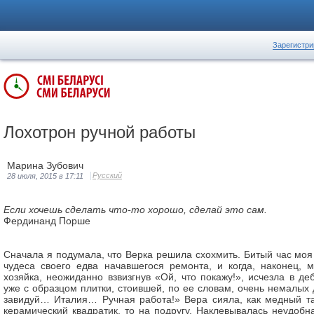
Зарегистри
Лохотрон ручной работы
Марина Зубович
Русский
28 июля, 2015 в 17:11
Если хочешь сделать что-то хорошо, сделай это сам.
Фердинанд Порше
Сначала я подумала, что Верка решила схохмить. Битый час моя
чудеса своего едва начавшегося ремонта, и когда, наконец, 
хозяйка, неожиданно взвизгнув «Ой, что покажу!», исчезла в д
уже с образцом плитки, стоившей, по ее словам, очень немалых 
завидуй… Италия… Ручная работа!» Вера сияла, как медный та
керамический квадратик, то на подругу. Наклевывалась неудобн