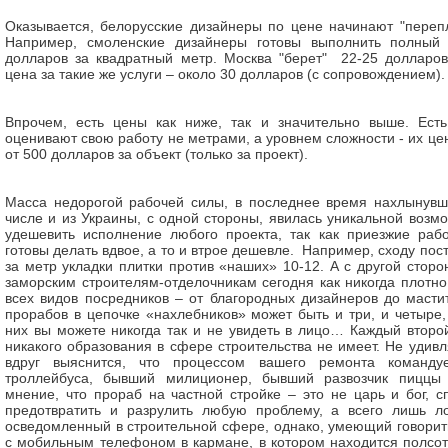
Оказывается, белорусские дизайнеры по цене начинают "перепл
Например, смоленские дизайнеры готовы выполнить полный 
долларов за квадратный метр. Москва "берет" 22-25 долларо
цена за такие же услуги – около 30 долларов (с сопровождением)
Впрочем, есть цены как ниже, так и значительно выше. Есть
оценивают свою работу не метрами, а уровнем сложности - их ц
от 500 долларов за объект (только за проект).
Масса недорогой рабочей силы, в последнее время нахлынувш
числе и из Украины, с одной стороны, явилась уникальной возм
удешевить исполнение любого проекта, так как приезжие рабо
готовы делать вдвое, а то и втрое дешевле. Например, сходу пос
за метр укладки плитки против «наших» 10-12. А с другой стор
заморским строителям-отделочникам сегодня как никогда плотн
всех видов посредников – от благородных дизайнеров до мастит
прорабов в цепочке «нахлебников» может быть и три, и четыре,
них вы можете никогда так и не увидеть в лицо… Каждый второй
никакого образования в сфере строительства не имеет. Не удив
вдруг выяснится, что процессом вашего ремонта команду
троллейбуса, бывший милиционер, бывший развозчик пиццы 
мнение, что прораб на частной стройке – это не царь и бог, с
предотвратить и разрулить любую проблему, а всего лишь ло
осведомленный в строительной сфере, однако, умеющий говорить
с мобильным телефоном в кармане, в котором находится полсо