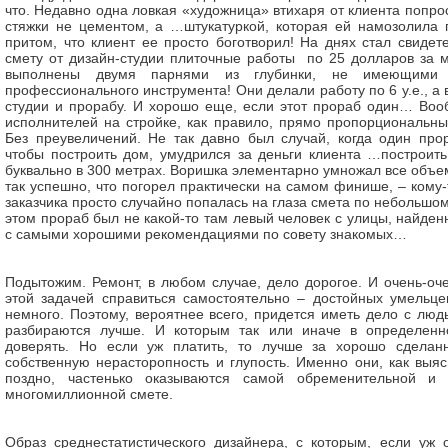
что. Недавно одна ловкая «художница» втихаря от клиента попро
стяжки не цементом, а …штукатуркой, которая ей намозолила г
притом, что клиент ее просто боготворил! На днях стал свидет
смету от дизайн-студии плиточные работы по 25 долларов за 
выполнены двумя парнями из глубинки, не имеющими 
профессионального инструмента! Они делали работу по 6 у.е., а в
студии и прорабу. И хорошо еще, если этот прораб один… Во
исполнителей на стройке, как правило, прямо пропорциональны 
Без преувеличений. Не так давно был случай, когда один прор
чтобы построить дом, умудрился за деньги клиента …построить
буквально в 300 метрах. Воришка элементарно умножал все объе
так успешно, что погорел практически на самом финише, – кому
заказчика просто случайно попалась на глаза смета по небольшом
этом прораб был не какой-то там левый человек с улицы, найде
с самыми хорошими рекомендациями по совету знакомых…
Подытожим. Ремонт, в любом случае, дело дорогое. И очень-оч
этой задачей справиться самостоятельно – достойных умельце
немного. Поэтому, вероятнее всего, придется иметь дело с люд
разбираются лучше. И которым так или иначе в определенн
доверять. Но если уж платить, то лучше за хорошо сделан
собственную нерасторопность и глупость. Именно они, как выяс
поздно, частенько оказываются самой обременительной и 
многомиллионной смете.
Образ среднестатистического дизайнера, с которым, если уж 