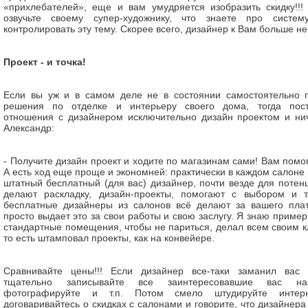
«прихлебателей», еще и вам умудряется изобразить скидку!!!
озвучьте своему супер-художнику, что знаете про систем
контролировать эту тему. Скорее всего, дизайнер к Вам больше 
Проект - и точка!
Если вы уж и в самом деле не в состоянии самостоятельно п
решения по отделке и интерьеру своего дома, тогда пост
отношения с дизайнером исключительно дизайн проектом и ни
Александр:
- Получите дизайн проект и ходите по магазинам сами! Вам помогу
А есть ход еще проще и экономней: практически в каждом салоне 
штатный бесплатный (для вас) дизайнер, почти везде для потен
делают раскладку, дизайн-проекты, помогают с выбором и т.
бесплатные дизайнеры из салонов всё делают за вашего плат
просто выдает это за свои работы и свою заслугу. Я знаю пример
стандартные помещения, чтобы не париться, делал всем своим к
то есть штамповал проекты, как на конвейере.
Сравнивайте цены!!! Если дизайнер все-таки заманил вас 
тщательно записывайте все заинтересовавшие вас назв
фотографируйте и т.п. Потом смело штудируйте интерн
договаривайтесь о скидках с салонами и говорите, что дизайнера 