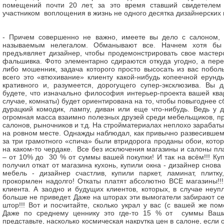
помещений почти 20 лет, за это время ставший свидетелем
участником воплощения в жизнь не одного десятка дизайнерских 
- Причем совершенно не важно, имеете вы дело с салоном,
называемым нелегалом. Обманывают все. Начнем хотя бы 
предъявляет дизайнер, чтобы продемонстрировать свое мастерс
фальшивка. Фото элементарно сдираются откуда угодно, а пере
либо мошенник, задача которого просто высосать из вас побол
всего это «втюхивание» клиенту какой-нибудь копеечной ерунд
кративного и, разумеется, дорогущего супер-эксклюзива. Вы 
будете, что изначально философия интерьер-проекта вашей ква
случае, комнаты) будет ориентирована на то, чтобы повыгоднее с
дурацкий комодик, лампу, диван или еще что-нибудь. Ведь у 
огромная масса взаимно полезных друзей среди мебельщиков, пр
салонов, рыночников и т.д. На стройматериалах неплохо зарабат
на ровном месте. Однажды наблюдал, как привычно развесившем
за три грамотного «спича» были втридорога проданы обои, кото
на каком-то чердаке. Все без исключения магазины и салоны пл
– от 10% до 30 % от суммы вашей покупки! И так на всём!!! Ку
получил откат от магазина кухонь, купили окна - дизайнер снова
мебель - дизайнер счастлив, купили паркет, ламинат, плитку
прокормлен надолго! Откаты платят абсолютно ВСЕ магазины!!
клиента. А заодно и будущих клиентов, которых, в случае неуп
больше не приведет. Даже на шторах эти вымогатели забирают се
штор!!! Вот и посчитайте, сколько украл у вас (с вашей же по
Даже по среднему ценнику это где-то 15 % от суммы Ваши
представьте, насколько космическая накрутка цен в салоне, если 