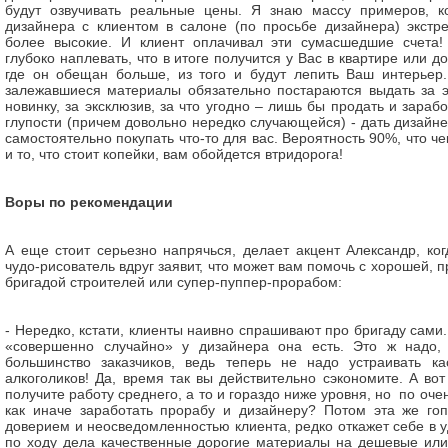
будут озвучивать реальные цены. Я знаю массу примеров, к
дизайнера с клиентом в салоне (по просьбе дизайнера) экст
более высокие. И клиент оплачивал эти сумасшедшие счета!
глубоко наплевать, что в итоге получится у Вас в квартире или до
где он обещан больше, из того и будут лепить Ваш интерьер
залежавшиеся материалы обязательно постараются выдать за э
новинку, за эксклюзив, за что угодно – лишь бы продать и зарабо
глупости (причем довольно нередко случающейся) - дать дизайне
самостоятельно покупать что-то для вас. Вероятность 90%, что че
и то, что стоит копейки, вам обойдется втридорога!
Воры по рекомендации
А еще стоит серьезно напрячься, делает акцент Александр, ко
чудо-рисователь вдруг заявит, что может вам помочь с хорошей,
бригадой строителей или супер-пуппер-прорабом:
- Нередко, кстати, клиенты наивно спрашивают про бригаду сами.
«совершенно случайно» у дизайнера она есть. Это ж надо, 
большинство заказчиков, ведь теперь не надо устраивать ка
алкоголиков! Да, время так вы действительно сэкономите. А во
получите работу среднего, а то и гораздо ниже уровня, но по оче
как иначе заработать прорабу и дизайнеру? Потом эта же гоп
доверием и неосведомленностью клиента, редко откажет себе в 
по ходу дела качественные дорогие материалы на дешевые или