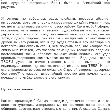
нее, судя по настроению Веры, были на ближайший пер
радужные…
Я отнюдь не собралась здесь клеймить позором абсолют
интерьеров, включая специализированные дизайн-студии – нек
честно и талантливо выполняют свою работу. Как в любой сфере,
искренние, увлеченные и весьма трудолюбивые мастера своег
держать ухо востро с представителями этой профессии, на мой
Хотя, с одной стороны, они как бы и ни при чем: клиент ведь са
другой за него решил, что и где будет стоять в его квартире и
покрасить или оклеить стены, чем покрыть пол, что изобразить н
лично мне кажется, что хозяева помещений (особенно предназ
пользования) таким образом лишают себя величайшего удов
проявить творчество, самовыразиться что ли… Ведь дом – это, в
ТВОЕЙ души, то самое главное место на земле, где вс
индивидуальности, где все «заточено» именно под ТЕБЯ. И толь
стать крепостью во всех ее смыслах. С другой стороны, доверчиво
без этого?) открывает широчайший простор для полета фанта
почаще и поглубже залезать в его карман.
Пусть откатывают
Как это происходит? Схема разводки достаточно проста и, в за
аппетита художника интерьеров, может применяться на практик
общения, рассказывает строитель-отделочник Александр С., з