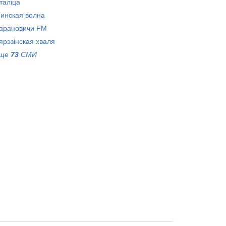
таліца
инская волна
арановичи FM
ярэзiнская хваля
ще
73
СМИ