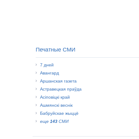
Печатные СМИ
7 дней
Авангард
Аршанская газета
Астравецкая праўда
Асіповіцкі край
Ашмянскі веснік
Бабруйскае жыццё
еще
143
СМИ