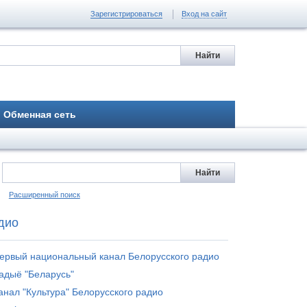
Зарегистрироваться
Вход на сайт
Обменная сеть
Расширенный поиск
дио
ервый национальный канал Белорусского радио
адыё "Беларусь"
анал "Культура" Белорусского радио