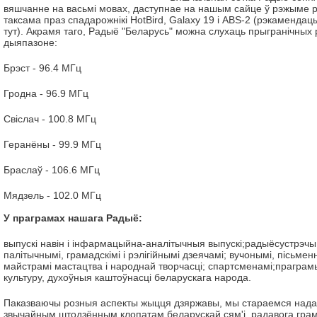
вяшчанне на васьмі мовах, даступнае на нашым сайце ў рэжыме р
таксама праз спадарожнікі HotBird, Galaxy 19 і ABS-2 (рэкамендац
тут). Акрамя таго, Радыё "Беларусь" можна слухаць прыгранічных
дыяпазоне:
Брэст - 96.4 МГц
Гродна - 96.9 МГц
Свіслач - 100.8 МГц
Геранёны - 99.9 МГц
Браслаў - 106.6 МГц
Мядзель - 102.0 МГц
У праграмах нашага Радыё:
выпускі навін і інфармацыйна-аналітычныя выпускі;радыёсустрэчы
палітычнымі, грамадскімі і рэлігійнымі дзеячамі; вучонымі, пісьменн
майстрамі мастацтва і народнай творчасці; спартсменамі;праграм
культуру, духоўныя каштоўнасці беларускага народа.
Паказваючы розныя аспекты жыцця дзяржавы, мы стараемся надав
звычайным штодзённым клопатам беларускай сям'і, радавога грам