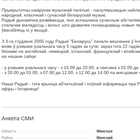
Прыярытэтны накірунак музычнай палітыкі - папулярызацыя найл
народнай, класічнай і сучаснай беларускай музыкі.
Радыё дынамічна развіваецца, яно аснашчана сучасным абсталяв
спалучае маладосць і вопыт, што дазваляе генерыраваць новыя тво
ўвасабляць іх у жыццё.
З 3-га студзеня 2005 году Радыё "Беларусь" пачало вяшчанне ў Ін
мове ў рэжыме рэальнага часу 5 гадзін за суткі, зараз гэта 22 гадзі
блокамі на англійскай, нямецкай, іспанскай, французскай і кітайс
на нашым сайце:
- у рэжыме рэальнага часу - з 15.00 да 20.00, а таксама з 02.00 да
- з 20.00 да 01.00, з 07.00 да 12.00, з 12.00 да 14.00 па мясцовым 
Наша Радыё - гэта крыніца аб'ектыўнай і поўнай інфармацыі пра Р
эфіры і Інтэрнеце!
Анкета СМИ
Область
Минская
Район
Минский