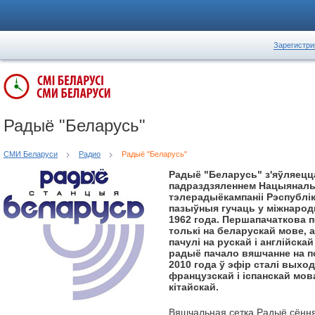
Зарегистри
Радыё "Беларусь"
СМИ Беларуси
Радио
Радыё "Беларусь"
Радыё "Беларусь" з'яўляецц
падраздзяленнем Нацыяналь
тэлерадыёкампаніі Рэспублі
пазыўныя гучаць у міжнарод
1962 года. Першапачаткова 
толькі на беларускай мове, а
пачулі на рускай і англійскай
радыё пачало вяшчанне на п
2010 года ў эфір сталі выхо
французскай і іспанскай мовах
кітайскай.
Вяшчальная сетка Радыё сёння 