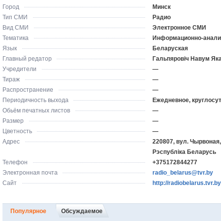
Город
Минск
Тип СМИ
Радио
Вид СМИ
Электронное СМИ
Тематика
Информационно-анали
Язык
Беларуская
Главный редатор
Гальпяровіч Навум Як
Учредители
—
Тираж
—
Распространение
—
Периодичность выхода
Ежедневное, круглосу
Обьём печатных листов
—
Размер
—
Цветность
—
Адрес
220807, вул. Чырвоная, 
Рэспубліка Беларусь
Телефон
+375172844277
Электронная почта
radio_belarus@tvr.by
Сайт
http://radiobelarus.tvr.b
Популярное
Обсуждаемое