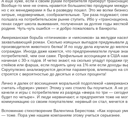
А еще хуже, если к своим рукам потребителя приберут транснац
Вообще-то мне не очень нравится большинство продукции между
но с их менеджерами я бы в разведку пошел. Это же волки бизнес
хитрые, недоверчивые, сообразительные. Три раза подумают, семь
полшага на потребительском рынке ступить. Ибо у «транснациона
генах сидит школа выживания, полученная за долгие годы жесткой
родине. Чуть-чуть ошибся — и добро пожаловать в банкроты.
Американская борьба «птичников» и «мясников» за желудки насе
захватывающий роман. Сколько изящных выпадов придумывали др
производителя животного белка! И по ходу дела изучили до мело
сограждан. Иногда даже кажется, что предприниматели лучше зн
потребителей, чем они сами. Профильные ассоциации в США нако
начиная с 30-х годов. И четко знают, на сколько упадут продажи г
стейков или фарша, если поднять цену на 1% или если доходы выр
Скрупулезно анализируются десятки параметров, влияющих на сп
строятся с вероятностью до десятых и сотых процента!
Лично я далек от восхищения моральной подоплекой «американск
считать «буржуи» умеют. Этому у них стоило бы поучиться. А не у
качели и игры с потребителем из разряда «вчера по три — сегодн
будет по четыре». И люди нервничают, и предприятия тоже не мог
коммуникацию со своим покупателем: нервный он стал, мечется в
Вспоминаю стихотворение Валентина Берестова: «Как хорошо уме
— тоже. Пора уже нашим компаниям этому учиться серьезнее.