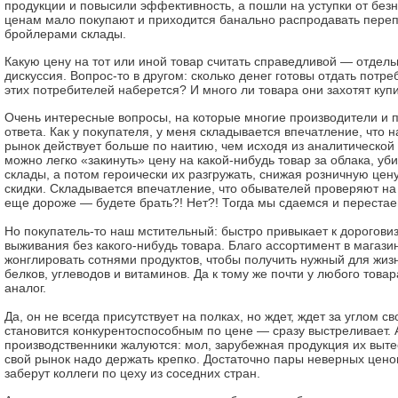
продукции и повысили эффективность, а пошли на уступки от без
ценам мало покупают и приходится банально распродавать пере
бройлерами склады.
Какую цену на тот или иной товар считать справедливой — отдел
дискуссия. Вопрос-то в другом: сколько денег готовы отдать потре
этих потребителей наберется? И много ли товара они захотят куп
Очень интересные вопросы, на которые многие производители и 
ответа. Как у покупателя, у меня складывается впечатление, что 
рынок действует больше по наитию, чем исходя из аналитической 
можно легко «закинуть» цену на какой-нибудь товар за облака, уби
склады, а потом героически их разгружать, снижая розничную цен
скидки. Складывается впечатление, что обывателей проверяют на 
еще дороже — будете брать?! Нет?! Тогда мы сдаемся и переста
Но покупатель-то наш мстительный: быстро привыкает к дорогови
выживания без какого-нибудь товара. Благо ассортимент в магази
жонглировать сотнями продуктов, чтобы получить нужный для жиз
белков, углеводов и витаминов. Да к тому же почти у любого това
аналог.
Да, он не всегда присутствует на полках, но ждет, ждет за углом св
становится конкурентоспособным по цене — сразу выстреливает.
производственники жалуются: мол, зарубежная продукция их выте
свой рынок надо держать крепко. Достаточно пары неверных цено
заберут коллеги по цеху из соседних стран.