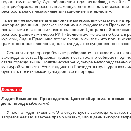
подал такую жалобу. Суть обращения: один из наблюдателей из Г
Центризбиркома «пресечь незаконную деятельность неизвестных 
распространяют незаконные агитационные материалы».
На деле «незаконные агитационные материалы» оказались мате
информационными, рассказывающими о кандидатах в Президенты.
легальными и законными, изготовленными Центральной комиссие
распространяемыми через РУП «Белпочта». Но если не брать в ра
курьезы, Лидия Ермошина все же склонна считать, что политическ
грамотность как населения, так и кандидатов существенно возросл
— Сегодня люди гораздо больше разбираются в тонкостях и нюан
законодательства. Правовая грамотность тех, кто собирает подписи,
стала гораздо выше. Политическая же культура непосредственно с
культурой человека. Если кандидат в Президенты культурен как личн
будет и с политической культурой все в порядке.
Дословно
Лидия Ермошина, Председатель Центризбиркома, о возможно
день перед выборами:
— У нас нет «дня тишины». Это отсутствует в законодательстве, п
запретов нет. Но в законе прямо указано, что в день выборов зап