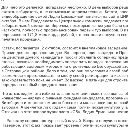
Для чего это делается, догадаться несложно. В день выборов р
сказать избиратель, а не возможные капризы техники. Кстати, пос
видеообращение самой Лидии Ермошиной появится на сайте ЦИК в
октября. В нем Председатель Центральной комиссии подведет пр
избирательной кампании. Впрочем, некоторые из них уже были оз
частности, полностью профинансирован первый тур выборов. В и
перечислено 171,8 миллиарда рублей, отпечатана и получена вс
печатная продукция.
Кстати, послезавтра, 2 октября, состоится внеплановое заседани
Причин для его проведения две. Во–первых, один кандидат в Пр
на действия другого кандидата и просит объявить сопернику пред
вторых, возникла необходимость определить порядок голосования
работающих вахтовым методом на строительстве Белорусской ат
в Островецком районе. Дело в том, что они по условиям своей ра
возможности проголосовать по месту своей регистрации, а исклю
законодательство пока не имеет. Возможно, в пятницу для строи
определен особый порядок голосования.
Что ж, как видим, эта избирательная кампания имеет все шансы 
новшество — наряду с личными фондами кандидатов, прозрачны
Витебщине и множеством иных больших и малых новинок, не сво
выборам. А меняется ли с годами сама политическая культура уч
Отвечая на этот вопрос журналиста «СБ», Лидия Ермошина неож
— Расскажу сперва про курьезный случай. Вчера я получила жало
Наверное, этот факт показывает уровень политической культуры ч