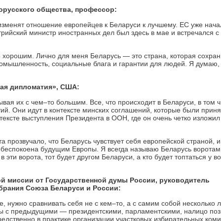
орусского общества, профессор:
зменят отношение европейцев к Беларуси к лучшему. ЕС уже нача
трийский министр иностранных дел был здесь в мае и встречался с
 хорошим. Лично для меня Беларусь — это страна, которая сохра
омышленность, социальные блага и гарантии для людей. Я думаю,
ая дипломатия», США:
вая их с чем–то большим. Все, что происходит в Беларуси, в том ч
тий. Они идут в контексте минских соглашений, которые были прин
тексте выступления Президента в ООН, где он очень четко изложил 
а прозвучало, что Беларусь чувствует себя европейской страной, и
 обеспокоена будущим Европы. Я всегда называю Беларусь ворота
в эти ворота, тот будет другом Беларуси, а кто будет топтаться у в
й миссии от Государственной думы России, руководитель
брания Союза Беларуси и России:
е, нужно сравнивать себя не с кем–то, а с самим собой несколько 
ры с предыдущими — президентскими, парламентскими, налицо по
редственно в практике организации участковых избирательных коми