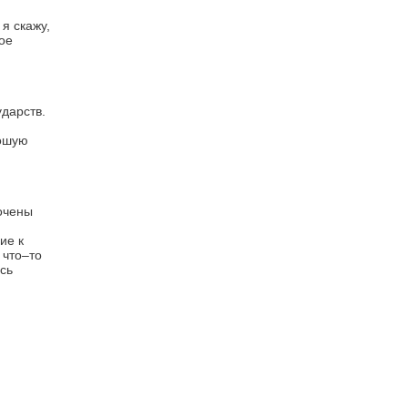
я скажу,
ое
ударств.
рошую
бочены
ие к
 что–то
сь