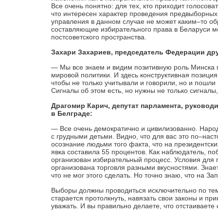
Все очень понятно: для тех, кто приходит голосова
что интересен характер проведения предвыборных
управления в данном случае не может каким–то об
составляющие избирательного права в Беларуси м
постсоветского пространства.
Захари Захариев, председатель Федерации дру
— Мы все знаем и видим позитивную роль Минска п
мировой политики. И здесь конструктивная позиция
чтобы не только учитывали и говорили, но и пошли
Сигналы об этом есть, но нужны не только сигналы
Драгомир Карич, депутат парламента, руковод
в Белграде:
— Все очень демократично и цивилизованно. Наро
с грудными детьми. Видно, что для вас это по–на
осознание людьми того факта, что на президентски
явка составила 55 процентов. Как наблюдатель, поб
организован избирательный процесс. Условия для 
организована торговля разными вкусностями. Знае
что не мог этого сделать. Но точно знаю, что на З
Выборы должны проводиться исключительно по тем 
старается протолкнуть, навязать свои законы и пр
уважать. И вы правильно делаете, что отстаиваете