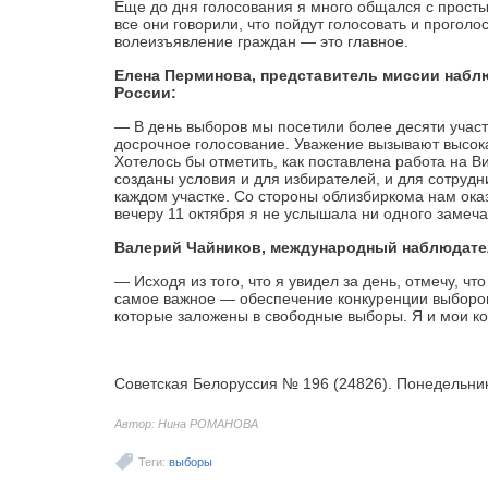
Еще до дня голосования я много общался с просты
все они говорили, что пойдут голосовать и прогол
волеизъявление граждан — это главное.
Елена Перминова, представитель миссии наблю
России:
— В день выборов мы посетили более десяти участк
досрочное голосование. Уважение вызывают высока
Хотелось бы отметить, как поставлена работа на В
созданы условия и для избирателей, и для сотрудн
каждом участке. Со стороны облизбиркома нам ока
вечеру 11 октября я не услышала ни одного замечан
Валерий Чайников, международный наблюдате
— Исходя из того, что я увидел за день, отмечу, ч
самое важное — обеспечение конкуренции выборов
которые заложены в свободные выборы. Я и мои ко
Советская Белоруссия № 196 (24826). Понедельник
Автор: Нина РОМАНОВА
Теги:
выборы