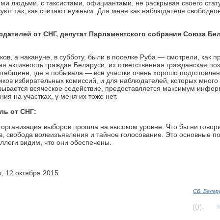
ми людьми, с таксистами, официантами, не раскрывая своего стат
осуют так, как считают нужным. Для меня как наблюдателя свободно
дателей от СНГ, депутат Парламентского собрания Союза Бе
ов, а накануне, в субботу, были в поселке Руба — смотрели, как п
я активность граждан Беларуси, их ответственная гражданская по
итебщине, где я побывала — все участки очень хорошо подготовлен
иков избирательных комиссий, и для наблюдателей, которых много
зывается всяческое содействие, предоставляется максимум инфор
ия на участках, у меня их тоже нет.
ль от СНГ:
то организация выборов прошла на высоком уровне. Что бы ни говор
, свобода волеизъявления и тайное голосование. Это основные по
ллеги видим, что они обеспечены.
, 12 октября 2015
СБ. Белар
(0)