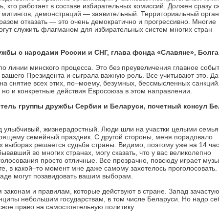
ть, кто работает в составе избирательных комиссий. Должен сразу ск
 митингов, демонстраций — заявительный. Территориальный орган
разом отказать — это очень демократично и прогрессивно. Многие
огут служить флагманом для избирательных систем многих стран
жбы с народами России и СНГ, глава фонда «Славяне», Болга
о линии минского процесса. Это без преувеличения главное собы
 вашего Президента и сыграла важную роль. Все учитывают это. Дай
 на снятие всех этих, по–моему, безумных, бессмысленных санкций
, но и конкретные действия Евросоюза в этом направлении.
итель группы дружбы Сербии и Беларуси, почетный консул Б
д улыбчивый, жизнерадостный. Люди шли на участки целыми семья
стоящему семейный праздник. С другой стороны, меня порадовало
х выборах решается судьба страны. Видимо, поэтому уже на 14 ча
ывавший во многих странах, могу сказать, что у вас великолепно
голосования просто отличные. Все прозрачно, повсюду играет музы
те, в какой–то момент мне даже самому захотелось проголосовать.
ападе могут позавидовать вашим выборам.
законам и правилам, которые действуют в стране. Запад зачасту
инципы небольшим государствам, в том числе Беларуси. Но надо се
 свое право на самостоятельную политику.