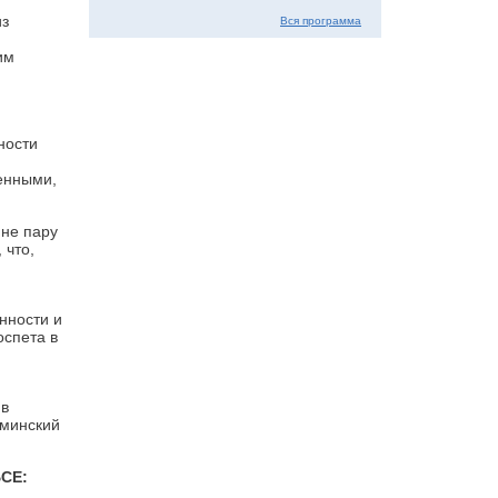
из
Вся программа
им
ности
енными,
мне пару
 что,
м
нности и
оспета в
 в
 минский
БСЕ: