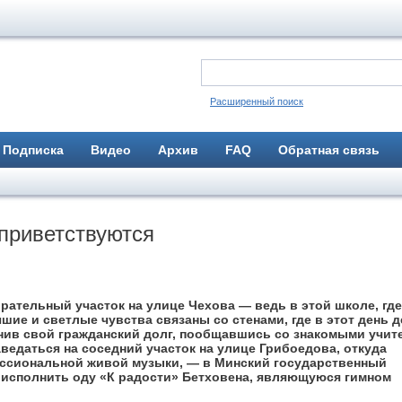
Расширенный поиск
Подписка
Видео
Архив
FAQ
Обратная связь
 приветствуются
рательный участок на улице Чехова — ведь в этой школе, где
чшие и светлые чувства связаны со стенами, где в этот день 
нив свой гражданский долг, пообщавшись со знакомыми учит
ведаться на соседний участок на улице Грибоедова, откуда
ссиональной живой музыки, — в Минский государственный
 исполнить оду «К радости» Бетховена, являющуюся гимном