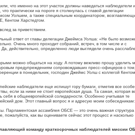
ли, что именно на этот участок должны наведаться наблюдатели 
что практически на пороге я столкнулась с главой делегации
мсом Уолшем, а также специальным координатором, возглавляющ
Е, Кентом Харстедтом.
вслед за приветствием.
льный ответ от главы делегации Джеймса Уолша: «Не было возмож
тельно. Очень много проходит собраний, встреч, в том числе и с
. Да, действительно, определенно люди выглядели очень расслабл
торыми можно общаться на ходу. А потому вежливо прошу уделить 
 суровым предупреждениям сопровождавших пресс–офицеров о том,
ференции в понедельник, господин Джеймс Уолш с коллегой Кенто
опейские наблюдатели еще испишут гору бумаги, отметив все особе
ы, если за ними не стоит европейская душа. Та самая, которая в
ть себя в общеевропейской солидарности. Особенно учитывая те
ейский дом. Этот главный вопрос я и адресую моим собеседникам:
сы. Парламентская ассамблея ОБСЕ — это очень важная структура
, пожалуйста, как вы оцениваете сейчас этот процесс и насколько
зглавляющий команду краткосрочных наблюдателей миссии О