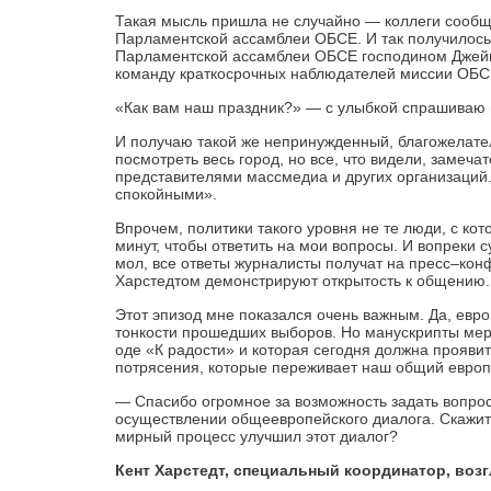
Такая мысль пришла не случайно — коллеги сообщи
Парламентской ассамблеи ОБСЕ. И так получилось, 
Парламентской ассамблеи ОБСЕ господином Джей
команду краткосрочных наблюдателей миссии ОБС
«Как вам наш праздник?» — с улыбкой спрашиваю 
И получаю такой же непринужденный, благожелате
посмотреть весь город, но все, что видели, замеча
представителями массмедиа и других организаций
спокойными».
Впрочем, политики такого уровня не те люди, с ко
минут, чтобы ответить на мои вопросы. И вопреки
мол, все ответы журналисты получат на пресс–кон
Харстедтом демонстрируют открытость к общению.
Этот эпизод мне показался очень важным. Да, евр
тонкости прошедших выборов. Но манускрипты мертв
оде «К радости» и которая сегодня должна прояви
потрясения, которые переживает наш общий европ
— Спасибо огромное за возможность задать вопро
осуществлении общеевропейского диалога. Скажите
мирный процесс улучшил этот диалог?
Кент Харстедт, специальный координатор, во