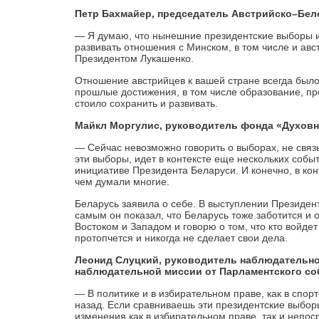
Петр Бахмайер, председатель Австрийско–Бел
— Я думаю, что нынешние президентские выборы и
развивать отношения с Минском, в том числе и авс
Президентом Лукашенко.
Отношение австрийцев к вашей стране всегда было
прошлые достижения, в том числе образование, пр
стоило сохранить и развивать.
Майкл Моргулис, руководитель фонда «Духовн
— Сейчас невозможно говорить о выборах, не связы
эти выборы, идет в контексте еще нескольких собы
инициативе Президента Беларуси. И конечно, в кон
чем думали многие.
Беларусь заявила о себе. В выступлении Президент
самым он показал, что Беларусь тоже заботится и
Востоком и Западом и говорю о том, что кто войдет 
протопчется и никогда не сделает свои дела.
Леонид Слуцкий, руководитель наблюдательно
наблюдательной миссии от Парламентского со
— В политике и в избирательном праве, как в спорт
назад. Если сравниваешь эти президентские выбо
изменения как в избирательном праве, так и непос