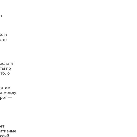
л
нила
 это
исле и
яты по
то, о
 этим
ми между
орот —
лет
зитивные
ссий.