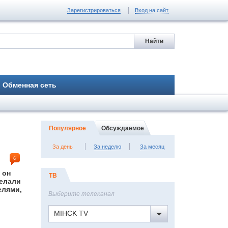
Зарегистрироваться
Вход на сайт
Обменная сеть
Популярное
Обсуждаемое
За день
За неделю
За месяц
0
 он
ТВ
делали
елями,
Выберите телеканал
MIHCK TV