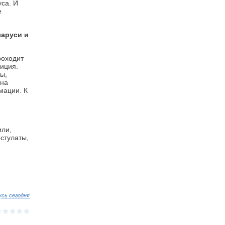
уса. И
е
ларуси и
роходит
зиция.
ы,
 на
мации. К
или,
стулаты,
усь сегодня
⋆
⋆
⋆
⋆
⋆
⋆
⋆
⋆
⋆
⋆