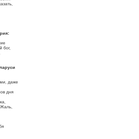
азать,
рия:
тие
 бог,
.
еларуси
ми, даже
сов дня
ка,
 Жаль,
ю
бя