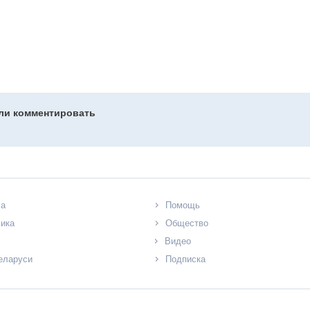
гли комментировать
ла
Помощь
ика
Общество
Видео
еларуси
Подписка