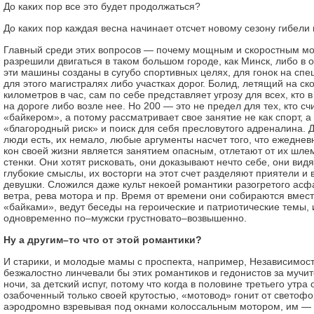
До каких пор все это будет продолжаться?
До каких пор каждая весна начинает отсчет новому сезону гибел
Главный среди этих вопросов — почему мощным и скоростным м
разрешили двигаться в таком большом городе, как Минск, либо в 
эти машины созданы в сугубо спортивных целях, для гонок на сп
для этого магистралях либо участках дорог. Болид, летящий на ск
километров в час, сам по себе представляет угрозу для всех, кто 
на дороге либо возле нее. Но 200 — это не предел для тех, кто сч
«байкером», а потому рассматривает свое занятие не как спорт, а
«благородный риск» и поиск для себя пресловутого адреналина. 
люди есть, их немало, любые аргументы насчет того, что ежедне
кон своей жизни является занятием опасным, отлетают от их шлем
стенки. Они хотят рисковать, они доказывают нечто себе, они видя
глубокие смыслы, их восторги на этот счет разделяют приятели 
девушки. Сложился даже культ некоей романтики разогретого асф
ветра, рева мотора и пр. Время от времени они собираются вмес
«байками», ведут беседы на героические и патриотические темы, 
одновременно по–мужски грустновато–возвышенно.
Ну а другим–то что от этой романтики?
И старики, и молодые мамы с проспекта, например, Независимос
безжалостно линчевали бы этих романтиков и гедонистов за муч
ночи, за детский испуг, потому что когда в половине третьего утра
озабоченный только своей крутостью, «мотовод» гонит от светоф
аэродромно взревывая под окнами колоссальным мотором, им — 