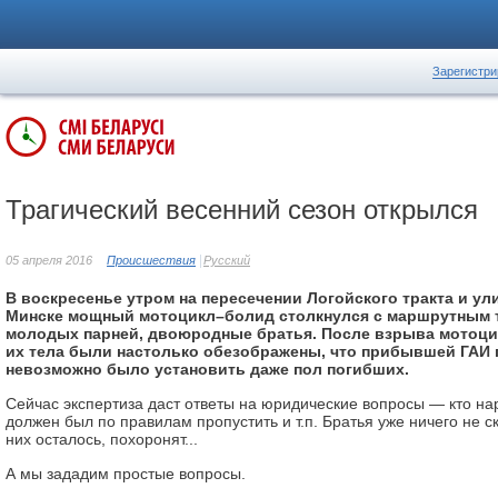
Зарегистри
Трагический весенний сезон открылся
05 апреля 2016
Происшествия
Русский
В воскресенье утром на пересечении Логойского тракта и ул
Минске мощный мотоцикл–болид столкнулся с маршрутным т
молодых парней, двоюродные братья. После взрыва мотоци
их тела были настолько обезображены, что прибывшей ГАИ 
невозможно было установить даже пол погибших.
Сейчас экспертиза даст ответы на юридические вопросы — кто на
должен был по правилам пропустить и т.п. Братья уже ничего не ска
них осталось, похоронят...
А мы зададим простые вопросы.