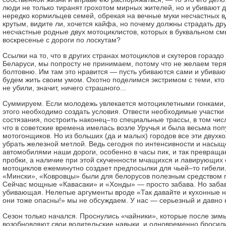
люди не только тиранят грохотом мирных жителей, но и убивают д
нередко кормильцев семей, обрекая на вечные муки несчастных в
крутым, видите ли, хочется кайфа, но почему должны страдать дру
несчастные родные двух мотоциклистов, которых в буквальном см
воскресенье с дороги по лоскутам?
Ссылки на то, что в других странах мотоциклов и скутеров гораздо
Беларуси, мы попросту не принимаем, потому что не желаем теря
болтовню. Им там это нравится — пусть убиваются сами и убивают
будем жить своим умом. Охотно поделимся экстримом с теми, кто с
не убили, значит, ничего страшного...
Суммируем. Если молодежь увлекается мотоциклетными гонками, 
этого необходимо создать условия. Отвести необходимые участки
состязания, построить наконец–то специальные трассы, в том чис
что в советские времена имелась возле Уручья и была весьма поп
мотогонщиков. Но из больших (да и малых) городов все эти двухк
убрать железной метлой. Ведь сегодня по интенсивности и насы
автомобилями наши дороги, особенно в часы пик, и так превращ
пробки, а наличие при этой скученности мчащихся и лавирующих
мотоциклов ежеминутно создает предпосылки для чьей–то гибели.
«Мински», «Ковровцы» были для белорусов полезным средством 
Сейчас мощные «Кавасаки» и «Хонды» — просто забава. Но забав
убивающая. Нелепые аргументы вроде «Так давайте и кухонные 
они тоже опасны!» мы не обсуждаем. У нас — серьезный и давно 
Сезон только начался. Проснулись «чайники», которые после зим
возобновляют свои водительские навыки, и одновременно бросил