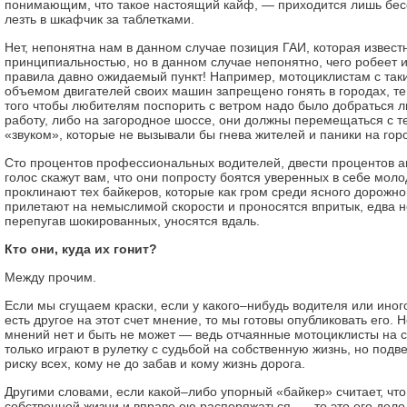
понимающим, что такое настоящий кайф, — приходится лишь бес
лезть в шкафчик за таблетками.
Нет, непонятна нам в данном случае позиция ГАИ, которая извест
принципиальностью, но в данном случае непонятно, чего робеет и
правила давно ожидаемый пункт! Например, мотоциклистам с так
объемом двигателей своих машин запрещено гонять в городах, те
того чтобы любителям поспорить с ветром надо было добраться л
работу, либо на загородное шоссе, они должны перемещаться с т
«звуком», которые не вызывали бы гнева жителей и паники на гор
Сто процентов профессиональных водителей, двести процентов а
голос скажут вам, что они попросту боятся уверенных в себе моло
проклинают тех байкеров, которые как гром среди ясного дорожно
прилетают на немыслимой скорости и проносятся впритык, едва н
перепугав шокированных, уносятся вдаль.
Кто они, куда их гонит?
Между прочим.
Если мы сгущаем краски, если у какого–нибудь водителя или иног
есть другое на этот счет мнение, то мы готовы опубликовать его. Н
мнений нет и быть не может — ведь отчаянные мотоциклисты на 
только играют в рулетку с судьбой на собственную жизнь, но под
риску всех, кому не до забав и кому жизнь дорога.
Другими словами, если какой–либо упорный «байкер» считает, что
собственной жизни и вправе ею распоряжаться, — то это его дело.