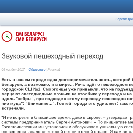
Зарегистри
Звуковой пешеходный переход
06 ноября 2017
Общество
Русский
Есть в нашем городе одна достопримечательность, которой 
Беларуси, а возможно, и в мире… Речь идёт о пешеходном пе
городской СШ №1. Сморгонцы уже привыкли, что на подъезд
мерцают светодиодные огоньки на столбике у перехода и на
вдоль “зебры”; при подходе к этому переходу пешеходов вст
ниоткуда”: “Внимание…”. Гостей города это удивляет: такого
встречали.
“И не встретят в ближайшее время, даже в Европе, – утверждает р
системы предприниматель Сергей Антонович. – По инициативе м
Госавтоинспекции мы установили и обслуживаем уникальную сис
оповещения, аналогов которой нет ни в одной стране. Я сам авто