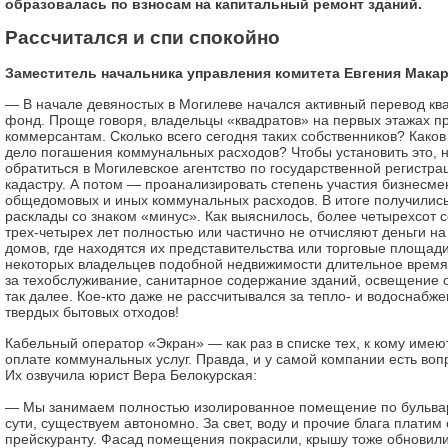
образовалась по взносам на капитальный ремонт зданий.
Рассчитался и спи спокойно
Заместитель начальника управления комитета Евгения Мака
— В начале девяностых в Могилеве начался активный перевод кв
фонд. Проще говоря, владельцы «квадратов» на первых этажах п
коммерсантам. Сколько всего сегодня таких собственников? Каков
дело погашения коммунальных расходов? Чтобы установить это, 
обратиться в Могилевское агентство по государственной регистр
кадастру. А потом — проанализировать степень участия бизнесм
общедомовых и иных коммунальных расходов. В итоге получилис
расклады со знаком «минус». Как выяснилось, более четырехсот 
трех-четырех лет полностью или частично не отчисляют деньги н
домов, где находятся их представительства или торговые площади.
некоторых владельцев подобной недвижимости длительное время
за техобслуживание, санитарное содержание зданий, освещение 
так далее. Кое-кто даже не рассчитывался за тепло- и водоснабж
твердых бытовых отходов!
Кабельный оператор «Экран» — как раз в списке тех, к кому имею
оплате коммунальных услуг. Правда, и у самой компании есть воп
Их озвучила юрист Вера Белокурская:
— Мы занимаем полностью изолированное помещение по бульва
сути, существуем автономно. За свет, воду и прочие блага платим
прейскуранту. Фасад помещения покрасили, крышу тоже обновили