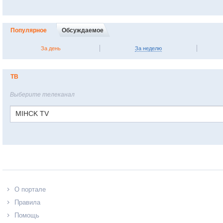
Популярное
Обсуждаемое
За день
За неделю
ТВ
Выберите телеканал
MIHCK TV
О портале
Правила
Помощь