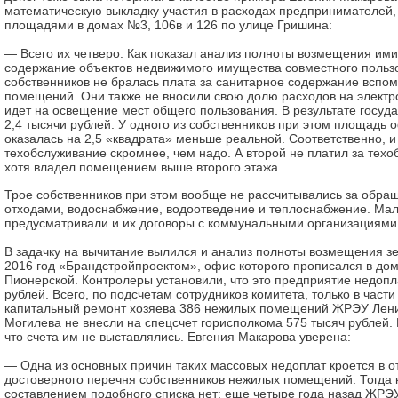
математическую выкладку участия в расходах предпринимателей
площадями в домах №3, 106в и 126 по улице Гришина:
— Всего их четверо. Как показал анализ полноты возмещения ими
содержание объектов недвижимого имущества совместного пользо
собственников не бралась плата за санитарное содержание вспо
помещений. Они также не вносили свою долю расходов на электр
идет на освещение мест общего пользования. В результате госуд
2,4 тысячи рублей. У одного из собственников при этом площадь 
оказалась на 2,5 «квадрата» меньше реальной. Соответственно, и 
техобслуживание скромнее, чем надо. А второй не платил за тех
хотя владел помещением выше второго этажа.
Трое собственников при этом вообще не рассчитывались за обра
отходами, водоснабжение, водоотведение и теплоснабжение. Мало
предусматривали и их договоры с коммунальными организациями
В задачку на вычитание вылился и анализ полноты возмещения зе
2016 год «Брандстройпроектом», офис которого прописался в до
Пионерской. Контролеры установили, что это предприятие недоп
рублей. Всего, по подсчетам сотрудников комитета, только в част
капитальный ремонт хозяева 386 нежилых помещений ЖРЭУ Лени
Могилева не внесли на спецсчет горисполкома 575 тысяч рублей. 
что счета им не выставлялись. Евгения Макарова уверена:
— Одна из основных причин таких массовых недоплат кроется в о
достоверного перечня собственников нежилых помещений. Тогда 
составлением подобного списка нет: еще четыре года назад ЖРЭ