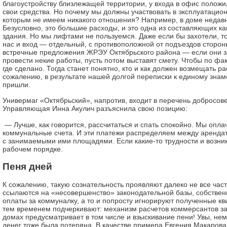
благоустройству близлежащей территории, у входа в офис положи
свои средства. Но почему мы должны участвовать в эксплуатацион
которым не имеем никакого отношения? Например, в доме недав
Безусловно, это большие расходы, и это одна из составляющих к
здания. Но мы лифтами не пользуемся. Даже если бы захотели, то
нас и вход — отдельный, с противоположной от подъездов сторон
встречные предложения ЖРЭУ Октябрьского района — если они з
провести некие работы, пусть потом выставят смету. Чтобы по фак
где сделано. Тогда станет понятно, кто и как должен возмещать ра
сожалению, в результате нашей долгой переписки к единому знам
пришли.
Универмаг «Октябрьский», напротив, входит в перечень добросов
Управляющая Инна Акулич разъяснила свою позицию:
— Лучше, как говорится, рассчитаться и спать спокойно. Мы опла
коммунальные счета. И эти платежи распределяем между арендат
с занимаемыми ими площадями. Если какие-то трудности и возник
рабочем порядке.
Пеня дней
К сожалению, такую сознательность проявляют далеко не все час
ссылаются на «несовершенство» законодательной базы, собстве
оплаты за коммуналку, а то и попросту игнорируют полученные к
тем временем подчеркивают: механизм расчетов коммерсантов з
домах предусматривает в том числе и взыскивание пени! Увы, не
денег тоже была потеряна. В качестве примера Евгения Макарова