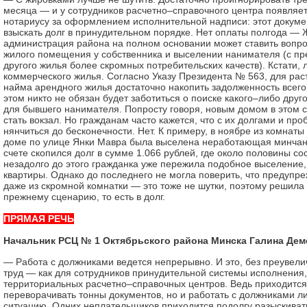
месяца — и у сотрудников расчетно–справочного центра появляет
нотариусу за оформлением исполнительной надписи: этот докуме
взыскать долг в принудительном порядке. Нет оплаты полгода —
администрация района на полном основании может ставить вопро
жилого помещения у собственника и выселении нанимателя (с п
другого жилья более скромных потребительских качеств). Кстати, 
коммерческого жилья. Согласно Указу Президента № 563, для ра
найма арендного жилья достаточно накопить задолженность всего
этом никто не обязан будет заботиться о поиске какого–либо дру
для бывшего нанимателя. Попросту говоря, новым домом в этом 
стать вокзал. Но гражданам часто кажется, что с их долгами и пр
нянчиться до бесконечности. Нет. К примеру, в ноябре из комнаты
доме по улице Янки Мавра была выселена неработающая минчанк
счете скопился долг в сумме 1.066 рублей, где около половины со
незадолго до этого гражданка уже пережила подобное выселение,
квартиры. Однако до последнего не могла поверить, что предупр
даже из скромной комнатки — это тоже не шутки, поэтому решила 
прежнему сценарию, то есть в долг.
ПРЯМАЯ РЕЧЬ
Начальник РСЦ № 1 Октябрьского района Минска Галина Дем
— Работа с должниками ведется непрерывно. И это, без преувели
труд — как для сотрудников принудительной системы исполнения, 
территориальных расчетно–справочных центров. Ведь приходится
переворачивать тонны документов, но и работать с должниками ли
ситуацию. Одних неплательщиков приходится подолгу разыскивать