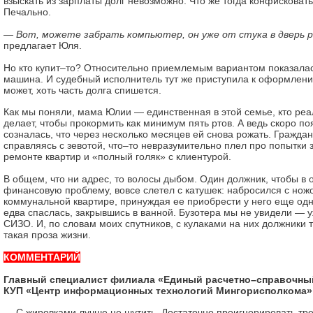
взыскать из зарплаты долг невозможно. Что же тогда конфискова
Печально.
— Вот, можете забрать компьютер, он уже от стука в дверь р
предлагает Юля.
Но кто купит–то? Относительно приемлемым вариантом показала
машина. И судебный исполнитель тут же приступила к оформлен
может, хоть часть долга спишется.
Как мы поняли, мама Юлии — единственная в этой семье, кто реа
делает, чтобы прокормить как минимум пять ртов. А ведь скоро п
созналась, что через несколько месяцев ей снова рожать. Граждан
справляясь с зевотой, что–то невразумительно плел про попытки 
ремонте квартир и «полный голяк» с клиентурой.
В общем, что ни адрес, то волосы дыбом. Один должник, чтобы в
финансовую проблему, вовсе слетел с катушек: набросился с нож
коммунальной квартире, принуждая ее приобрести у него еще одн
едва спаслась, закрывшись в ванной. Бузотера мы не увидели — у
СИЗО. И, по словам моих спутников, с кулаками на них должники т
такая проза жизни.
КОММЕНТАРИЙ
Главный специалист филиала «Единый расчетно–справочный
КУП «Центр информационных технологий Мингорисполкома»
— С жировками лучше не шутить. Достаточно проигнорировать тре