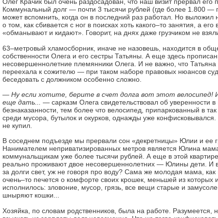
Олег Крачик был очень раздосадован, что наш визит прервал его 
Коммунальный долг — почти 3 тысячи рублей (где более 1.800 — п
может вспомнить, когда он в последний раз работал. Но выложил
о том, как сбивается с ног в поисках хоть какого–то занятия, а его 
«обманывают и кидают». Говорит, на днях даже грузчиком не взяли
63–метровый хламосборник, иначе не назовешь, находится в общ
собственности Олега и его сестры Татьяны. А еще здесь прописа
несовершеннолетние племянники Олега. И не важно, что Татьяна 
переехала к сожителю — при таком наборе правовых нюансов су
беседовать с должником особенно сложно.
— Ну если хотите, берите в счет долга вот этот велосипед! И
еще дать...
— сарказм Олега свидетельствовал об уверенности в
безнаказанности, тем более что велосипед, припаркованный в та
среди мусора, бутылок и окурков, однажды уже конфисковывался. Т
не купил.
В соседнем подъезде мы прервали сон «декретницы» Юлии и ее г
Нанимателем неприватизированных метров является Юлина мам
коммунальщикам уже более тысячи рублей. А еще в этой квартир
реально проживают двое несовершеннолетних — Юлины дети. И во
за долги свет, уж не говоря про воду? Сама же молодая мама, как
очень–то печется о комфорте своих крошек, меньшей из которых и
исполнилось: зловоние, мусор, грязь, все вещи старые и замусолен
шныряют кошки...
Хозяйка, по словам родственников, была на работе. Разумеется, н