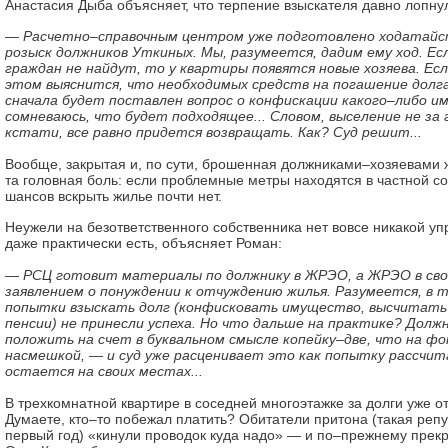
Анастасия Дыба объясняет, что терпение взыскателя давно лопну
— Расчетно–справочным центром уже подготовлено ходатайст
розыск должников Уткиных. Мы, разумеется, дадим ему ход. Ес
граждан не найдут, то у квартиры появятся новые хозяева. Есл
этом выяснится, что необходимых средств на погашение долга
сначала будет поставлен вопрос о конфискации какого–либо и
сомневаюсь, что будет подходящее... Словом, выселение не за г
кстати, все равно придется возвращать. Как? Суд решит...
Вообще, закрытая и, по сути, брошенная должниками–хозяевам
та головная боль: если проблемные метры находятся в частной со
шансов вскрыть жилье почти нет.
Неужели на безответственного собственника нет вовсе никакой у
даже практически есть, объясняет Роман:
— РСЦ готовит материалы по должнику в ЖРЭО, а ЖРЭО в свою
заявлением о понуждении к отчуждению жилья. Разумеется, в т
попытки взыскать долг (конфисковать имущество, высчитать
пенсии) не принесли успеха. Но что дальше на практике? Дол
положить на счет в буквальном смысле копейку–две, что на ф
насмешкой, — и суд уже расценивает это как попытку рассчит
остается на своих местах...
В трехкомнатной квартире в соседней многоэтажке за долги уже от
Думаете, кто–то побежал платить? Обитатели притона (такая репу
первый год) «кинули проводок куда надо» — и по–прежнему прекр