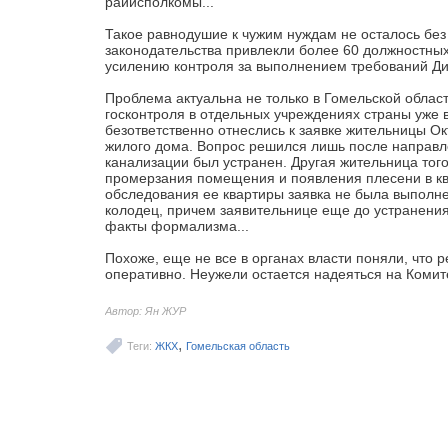
райисполкомы...
Такое равнодушие к чужим нуждам не осталось без
законодательства привлекли более 60 должностны
усилению контроля за выполнением требований Ди
Проблема актуальна не только в Гомельской обла
госконтроля в отдельных учреждениях страны уже 
безответственно отнеслись к заявке жительницы О
жилого дома. Вопрос решился лишь после направле
канализации был устранен. Другая жительница тог
промерзания помещения и появления плесени в ква
обследования ее квартиры заявка не была выполне
колодец, причем заявительнице еще до устранени
факты формализма...
Похоже, еще не все в органах власти поняли, что
оперативно. Неужели остается надеяться на Комит
Автор: Ян ЖУР
,
Теги:
ЖКХ
Гомельская область