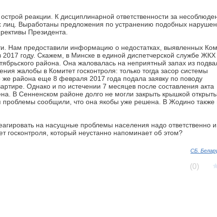
 острой реакции. К дисциплинарной ответственности за несоблюде
х лиц. Выработаны предложения по устранению подобных нарушен
рективы Президента.
сти. Нам предоставили информацию о недостатках, выявленных Ко
в 2017 году. Скажем, в Минске в единой диспетчерской службе ЖКХ
ктябрьского района. Она жаловалась на неприятный запах из подва
ния жалобы в Комитет госконтроля: только тогда засор системы
о же района еще 8 февраля 2017 года подала заявку по поводу
ртире. Однако и по истечении 7 месяцев после составления акта
на. В Сенненском районе долго не могли закрыть крышкой открыт
я проблемы сообщили, что она якобы уже решена. В Жодино также
 реагировать на насущные проблемы населения надо ответственно и
ет госконтроля, который неустанно напоминает об этом?
СБ. Белар
(0)