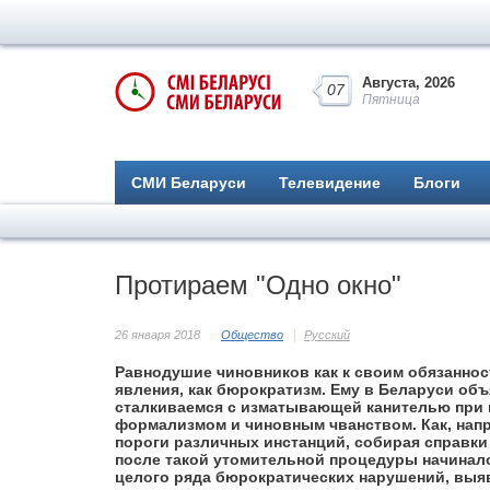
Августа, 2026
07
Пятница
СМИ Беларуси
Телевидение
Блоги
Протираем "Одно окно"
26 января 2018
Общество
Русский
Равнодушие чиновников как к своим обязанност
явления, как бюрократизм. Ему в Беларуси об
сталкиваемся с изматывающей канителью при 
формализмом и чиновным чванством. Как, напр
пороги различных инстанций, собирая справки
после такой утомительной процедуры начинал
целого ряда бюрократических нарушений, выя