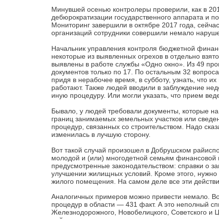
Минувшей осенью контролеры проверили, как в 20
дебюрократизации государственного аппарата и п
Мониторинг завершили в октябре 2017 года, сейчас
организаций сотрудники совершили немало наруш
Начальник управления контроля бюджетной финан
некоторые из выявленных огрехов в отдельно взя
выявлены в работе службы «Одно окно». Из 49 пр
документов только по 17. По остальным 32 вопро
придя в нерабочее время, в субботу, узнать, что 
работают. Также людей вводили в заблуждение не
иную процедуру. Или могли указать, что прием вед
Бывало, у людей требовали документы, которые на
границ занимаемых земельных участков или сведен
процедур, связанных со строительством. Надо сказ
изменилась в лучшую сторону.
Вот такой случай произошел в Добрушском райис
молодой и (или) многодетной семьям финансовой 
предусмотренные законодательством: справки о 
улучшении жилищных условий. Кроме этого, нужно 
жилого помещения. На самом деле все эти действ
Аналогичных примеров можно привести немало. В
процедур в области — 431 факт. А это неполный с
Железнодорожного, Новобелицкого, Советского и Ц