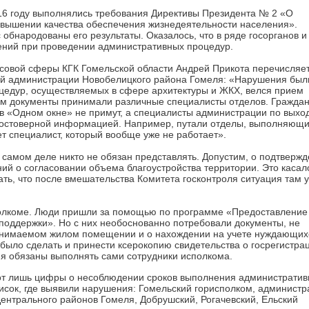
16 году выполнялись требования Директивы Президента № 2 «О
овышении качества обеспечения жизнедеятельности населения».
 обнародованы его результаты. Оказалось, что в ряде госорганов и
ений при проведении административных процедур.
совой сферы КГК Гомельской области Андрей Прикота перечисляе
той администрации Новобелицкого района Гомеля: «Нарушения был
оцедур, осуществляемых в сфере архитектуры и ЖКХ, велся прием
сам документы принимали различные специалисты отделов. Граждан
их в «Одном окне» не примут, а специалисты администрации по вых
достоверной информацией. Например, путали отделы, выполняющи
ет специалист, который вообще уже не работает».
 самом деле никто не обязан представлять. Допустим, о подтверж
ий о согласовании объема благоустройства территории. Это касал
ать, что после вмешательства Комитета госконтроля ситуация там 
полкоме. Люди пришли за помощью по программе «Предоставление
поддержки». Но с них необоснованно потребовали документы, не
занимаемом жилом помещении и о нахождении на учете нуждающих
было сделать и принести ксерокопию свидетельства о госрегистра
ия обязаны выполнять сами сотрудники исполкома.
от лишь цифры о несоблюдении сроков выполнения администрати
писок, где выявили нарушения: Гомельский горисполком, админист
ентрального районов Гомеля, Добрушский, Рогачевский, Ельский