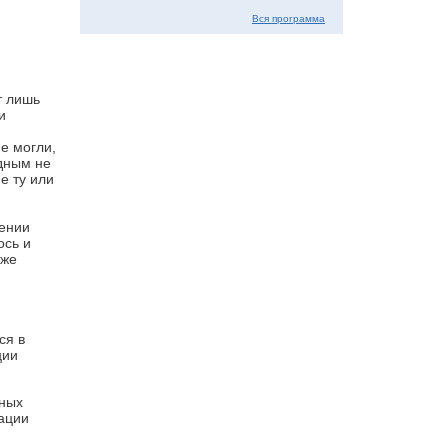
Вся программа
т лишь
и
е могли,
одным не
е ту или
дении
ось и
уже
ся в
ции
вных
рации