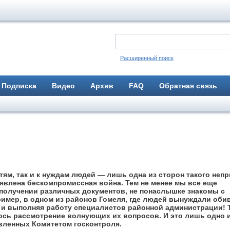
Расширенный поиск
Подписка
Видео
Архив
FAQ
Обратная связь
ям, так и к нуждам людей — лишь одна из сторон такого непр
ъявлена бескомпромиссная война. Тем не менее мы все еще
получении различных документов, не понаслышке знакомы с
имер, в одном из районов Гомеля, где людей вынуждали оби
 и выполняя работу специалистов районной администрации! 
ось рассмотрение волнующих их вопросов. И это лишь одно 
вленных Комитетом госконтроля.