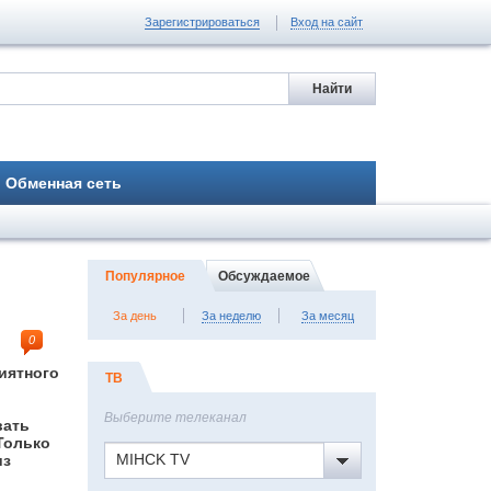
Зарегистрироваться
Вход на сайт
Обменная сеть
Популярное
Обсуждаемое
За день
За неделю
За месяц
0
иятного
ТВ
Выберите телеканал
вать
Только
MIHCK TV
из