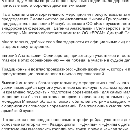
В этом году местом встречи неравнодушных людей стала деревня
призовые места боролись десятки экипажей.
На открытии благотворительного мероприятия присутствовали за
председателя Смолевичского райисполкома Николай Григорьевич
председатель правления Республиканского ОО «Белорусская авт
внедорожная федерация» Евгений Анатольевич Селиверстов, а т
секретарь Минского областного комитета ОО «БРСМ» Дмитрий Се
Много теплых, добрых слов благодарности от официальных лиц пр
в адрес присутствующих.
Евгений Анатольевич Селиверстов, приветствуя участников и госте
главное в этих соревнованиях — не победа, а участие в судьбе д
Традиционный возглас троекратного: «Джип-джип-ура!», который 
присутствующие, ознаменовал начало соревнований.
Высокий интерес к благотворительному мероприятию необычного
увеличивающийся круг его участников мотивируют организаторов 
и креативно подходить к подготовке соревнований: для самых ма
мероприятия была подготовлена яркая творческая программа с у
молодежи Минской области, также любителей экстрима ожидало 
сюрпризов от спонсоров соревнований. Все желающие смогли от
армейской кухни.
Что касается непосредственно самого трофи-рейда, участники де
основные категории — «Квадроциклы», «Джипы» и «Джипы с деть
спортсменам выдавались координаты точек, причем каждая точка