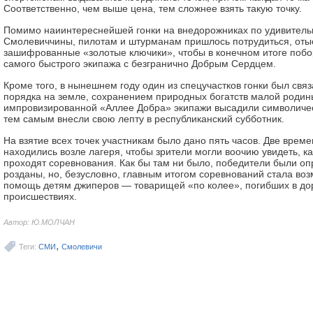
Соответственно, чем выше цена, тем сложнее взять такую точку.
Помимо наиинтереснейшей гонки на внедорожниках по удивител
Смолевиччины, пилотам и штурманам пришлось потрудиться, оты
зашифрованные «золотые ключики», чтобы в конечном итоге побо
самого быстрого экипажа с безгранично Добрым Сердцем.
Кроме того, в нынешнем году один из спецучастков гонки был свя
порядка на земле, сохранением природных богатств малой родин
импровизированной «Аллее Добра» экипажи высадили символиче
тем самым внесли свою лепту в республиканский субботник.
На взятие всех точек участникам было дано пять часов. Две врем
находились возле лагеря, чтобы зрители могли воочию увидеть, к
проходят соревнования. Как бы там ни было, победители были о
розданы, но, безусловно, главным итогом соревнований стала воз
помощь детям джиперов — товарищей «по колее», погибших в до
происшествиях.
Автор: Ю.МОЛЧАН
,
Теги:
СМИ
Смолевичи