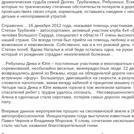
драматическая судьба семей Долгих, Трубачевых, Рябухиных, Есм
которые по трагическому стечению обстоятельств потеряли в дор
происшествиях своих отцов, кормильцев, оставшись наедине с н
детьми и непоправимой утратой.
Справочно:…16 декабря 2012 года, оказывая помощь участникам
Степан Трубачёв – автоспортсмен, активный участник клуба 4х4 
человек Большого Сердца, специалист в области IT очень высокого
нашей стране. Он всегда готов был прийти на помощь любому и к
возможное и невозможное. Собственно, как и в тот роковой день: 
Степан погиб. Вдова Наталья в этой беде осталась одна, на руках
который от рождения страдает неизлечимой болезнью…
…Рябухины Дима и Юля – постоянные участники и многократные
соревнований, необычайно веселые, жизнерадостные люди. 22 де
возвращались домой из Вязьмы, когда на обледенелой дороге нач
встречную «фуру». Большегруз, двигавшийся на скорости, в резул
сложился напополам, зажав между кабиной и прицепом машину с
Четыре часа Дима и Юля живьем горели в том железном капкане.
спасателей ребят с трудом удалось опознать… Несовершеннолетн
Алена в одночасье стали сиротами, потеряв самых дорогих люде
папу…
Впервые данное мероприятие прошло на смолевичской земле в 20
автопрофессионалов. Инициаторами тогда выступили известные в
Павел Чернов и Владимир Морозов. К слову, сочетание нескольки
стало частью названия благотворительной гонки.