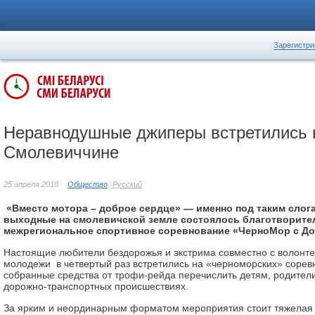
Зарегистри
Неравнодушные джиперы встретились 
Смолевиччине
25 апреля 2018
Общество
Русский
«Вместо мотора – доброе сердце» — именно под таким слог
выходные на смолевичской земле состоялось благотворите
межрегиональное спортивное соревнование «ЧерноМор с Д
Настоящие любители бездорожья и экстрима совместно с волонт
молодежи в четвертый раз встретились на «черноморских» сорев
собранные средства от трофи-рейда перечислить детям, родители
дорожно-транспортных происшествиях.
За ярким и неординарным форматом мероприятия стоит тяжелая 