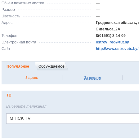
Обьём печатных листов
—
Размер
—
Цветность
—
Адрес
Гродненская область, г
Энгельса, 2А
Телефон
8(01591) 2-14-09
Электронная почта
ostrov_red@tut.by
Сайт
http://www.ostrovets.b
Популярное
Обсуждаемое
За день
За неделю
ТВ
Выберите телеканал
MIHCK TV