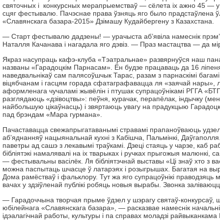
святочных і конкурсных мерапрыемстваў — сёлета іх ажно 45 —
сцяг фестывалю. Пачэснае права ўзняць яго было прадстаўлена ў
«Славянскага базара-2015» Дзімашу Кудайбергену з Казахстана.
— Старт фестывалю дадзены! — урачыста аб’явіла намеснік прэм’
Наталля Качанава і нагадала яго дэвіз. — Праз мастацтва — да мі
Якраз насупраць кафэ-клуба «Тэатральнае» развярнуўся наш пана
названы «Гарадоцкім Парнасам». Ён будзе працаваць да 16 ліпеня
наведвальнікаў сам палясоўшчык Тарас, разам з парнаскімі багам
віцябчанам і гасцям горада сфатаграфавацца ля «заячай нары», л
аформленага чучаламі жывёлін і птушак супрацоўнікамі РГГА «БТ
разглядаюць «дзівоцтвы»: пеўня, курачак, перапёлак, індычку (мен
найбольшую цікаўнасць) і звяртаюць увагу на прадукцыю Гарадоц
пад брэндам «Мара гурмана».
Пачаставацца свежапрыгатаванымі стравамі прапаноўваюць удзел
аб’яднанняў нацыянальнай кухні з Кабішча, Пальмінкі, Даўгаполля
паветры ад сашэ з лекавымі траўкамі. Дзеці стаяць у чарзе, каб ра
бібліятэкі намалявалі на іх тварыках і ручках прыгожыя малюнкі, с
— фестывальны васілёк. Ля бібліятэчнай выставы «Ці знаў хто з ва
можна паспытаць шчасце ў латарэях і розыгрышах. Багатая на вы
Дома рамёстваў і фальклору. Тут жа яго супрацоўнікі праводзяць 
вачах у здзіўленай публікі робяць новыя вырабы. Звонка заліваюц
— Гарадоччына творчая прыме ўдзел у шэрагу святаў-конкурсаў, 
юбілейнага «Славянскага базара», — расказвае намеснік начальн
ідэалагічнай работы, культуры і па справах моладзі райвыканкама