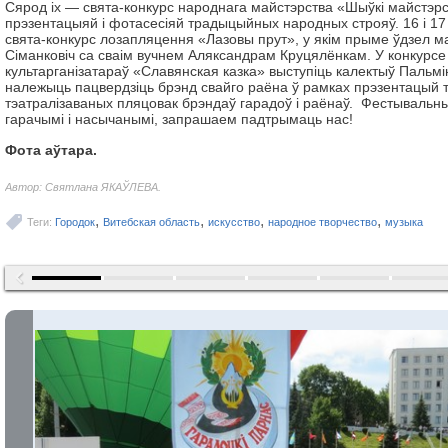
Сярод іх — свята-конкурс народнага майстэрства «Шыўкі майстэрс
прэзентацыяй і фотасесіяй традыцыйных народных строяў. 16 і 17
свята-конкурс лозапляцення «Лазовы прут», у якім прыме ўдзел м
Сіманковіч са сваім вучнем Аляксандрам Круцялёнкам. У конкурсе
культарганізатараў «Славянская казка» выступіць калектыў Пальм
належыць пацвердзіць брэнд свайго раёна ў рамках прэзентацый
тэатралізаваных пляцовак брэндаў гарадоў і раёнаў. Фестывальн
гарачымі і насычанымі, запрашаем падтрымаць нас!
Фота аўтара.
Автор: Святлана ЯКАЎЛЕВА.
,
,
,
,
Теги:
Городок
Витебская область
искусство
народное творчество
музыка