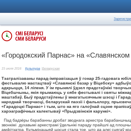
Зарегистри
«Городокский Парнас» на «Славянском
15 июля 2016
Культура
Беларуская
Тэатралізаваны парад-імправізацыя ў гонар 25-гадовага юбі
фестывалю мастацтваў «Славянскі базар у Віцебску» адбыўся
адкрыцця, 14 ліпеня. У ім прынялі ўдзел прадстаўнікі творчы
Віцебшчыны, якія прымаюць у сябе фестывалі і святы міжнар
маштабаў. Быў прадстаўлены ў мнагатысячным шэсці і Гарадо
народнай творчасці, беларускай паэзіі і фальклору, прысвеч
«Гарадоцкі Парнас» і тым, што на яго галоўнай сцэне прапіса
харэаграфічных калектываў «Прыдзвінскія карункі».
Пад бадзёры барабанны дробат зводнага аркестра барабаншчыц,
звонкімі духавымі аркестрамі ўдельнікі параду прайшлі ад плошчы
амфітэатра. Кульмінацыяй шэсця стала тое, што да алеі сцягаў кра