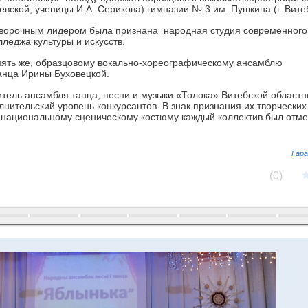
ской, ученицы И.А. Серикова) гимназии № 3 им. Пушкина (г. Витеб
оворочным лидером была признана народная студия современного
леджа культуры и искусств.
опять же, образцовому вокально-хореографическому ансамблю
анца Ирины Буховецкой.
тель ансамбля танца, песни и музыки «Толока» Витебской областн
нительский уровень конкурсантов. В знак признания их творческих
к национальному сценическому костюму каждый коллектив был отм
Гара
(0)