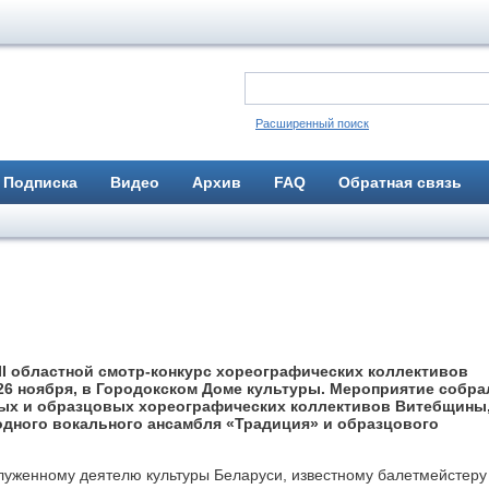
Расширенный поиск
Подписка
Видео
Архив
FAQ
Обратная связь
II областной смотр-конкурс хореографических коллективов
, 26 ноября, в Городокском Доме культуры. Мероприятие собра
ных и образцовых хореографических коллективов Витебщины,
родного вокального ансамбля «Традиция» и образцового
служенному деятелю культуры Беларуси, известному балетмейстеру