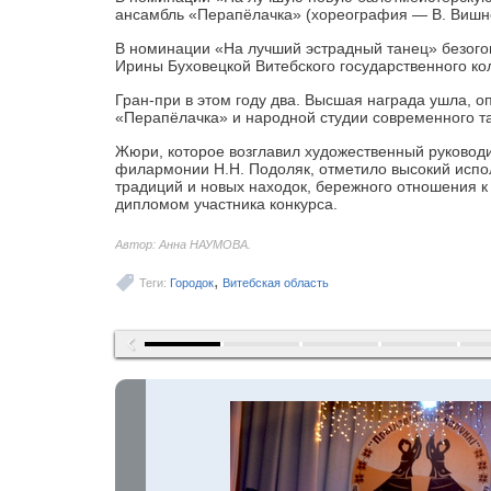
ансамбль «Перапёлачка» (хореография — В. Вишнев
В номинации «На лучший эстрадный танец» безог
Ирины Буховецкой Витебского государственного кол
Гран-при в этом году два. Высшая награда ушла, 
«Перапёлачка» и народной студии современного т
Жюри, которое возглавил художественный руководи
филармонии Н.Н. Подоляк, отметило высокий испол
традиций и новых находок, бережного отношения 
дипломом участника конкурса.
Автор: Анна НАУМОВА.
,
Теги:
Городок
Витебская область