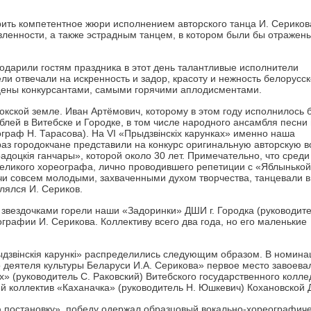
ить компетентное жюри исполнением авторского танца И. Сериков
ленности, а также эстрадным танцем, в котором были бы отражен
 подарили гостям праздника в этот день талантливые исполнители
ли отвечали на искренность и задор, красоту и нежность белорусск
сцены конкурсантами, самыми горячими аплодисментами.
докской земле. Иван Артёмович, которому в этом году исполнилось 
блей в Витебске и Городке, в том числе народного ансамбля песни 
граф Н. Тарасова). На VI «Прыдзвінскіх карунках» именно наша
раз городокчане представили на конкурс оригинальную авторскую в
доцкія ганчары», которой около 30 лет. Примечательно, что сред
 великого хореографа, лично проводившего репетиции с «Яблынько
учи совсем молодыми, захваченными духом творчества, танцевали в
лялся И. Сериков.
звездочками горели наши «Задоринки» ДШИ г. Городка (руководите
рафии И. Серикова. Коллективу всего два года, но его маленькие
ыдзвінскія карункі» распределились следующим образом. В номина
 деятеля культуры Беларуси И.А. Серикова» первое место завоева
» (руководитель С. Раковский) Витебского государственного колл
ий коллектив «Каханачка» (руководитель Н. Юшкевич) Кохановской
 постановку» победу одержал образцовый вокально-хореографич