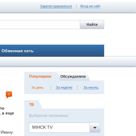
Зарегистрироваться
Вход на сайт
Обменная сеть
Популярное
Обсуждаемое
За день
За неделю
За месяц
0
ТВ
ло
 а еще
Выберите телеканал
MIHCK TV
 Ивану