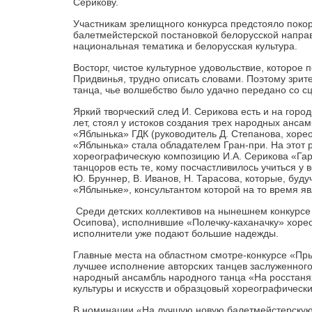
Серикову.
Участникам зрелищного конкурса предстояло покор
балетмейстерской постановкой белорусской направ
национальная тематика и белорусская культура.
Восторг, чистое культурное удовольствие, которое
Придвинья, трудно описать словами. Поэтому зрите
танца, чье волшебство было удачно передано со 
Яркий творческий след И. Серикова есть и на горо
лет, стоял у истоков создания трех народных ансам
«Яблынька» ГДК (руководитель Д. Степанова, хорео
«Яблынька» стала обладателем Гран-при. На этот 
хореографическую композицию И.А. Серикова «Гара
танцоров есть те, кому посчастливилось учиться у
Ю. Бруннер, В. Иванов, Н. Тарасова, которые, буд
«Яблыньке», консультантом которой на то время яв
Среди детских коллективов на нынешнем конкурсе 
Осипова), исполнившие «Полечку-каханачку» хореог
исполнители уже подают большие надежды.
Главные места на областном смотре-конкурсе «Пр
лучшее исполнение авторских танцев заслуженного
народный ансамбль народного танца «На росстанях
культуры и искусств и образцовый хореографическ
В номинации «На лучшую новую балетмейстерскую