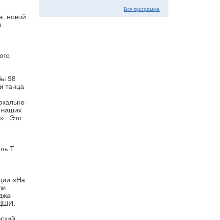
Вся программа
а, новой
ы
ого
бы 98
и танца
окально-
и наших
й». Это
ль Т.
ции «На
ли
еджа
 ДШИ.
еский