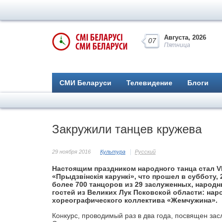
Августа, 2026
07
Пятница
СМИ Беларуси
Телевидение
Блоги
Закружили танцев кружева
29 ноября 2016
Культура
Русский
Настоящим праздником народного танца стал V
«Прыдзвінскія карункі», что прошел в субботу
более 700 танцоров из 29 заслуженных, народ
гостей из Великих Лук Псковской области: на
хореографического коллектива «Жемчужина».
Конкурс, проводимый раз в два года, посвящен за