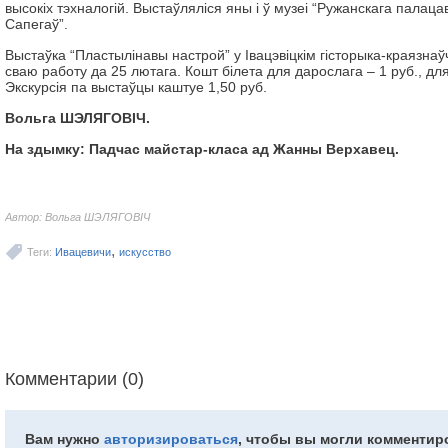
высокіх тэхналогій. Выстаўляліся яны і ў музеі “Ружанскага палац
Сапегаў”.
Выстаўка “Пластылінавы настрой” у Івацэвіцкім гісторыка-краязна
сваю работу да 25 лютага. Кошт білета для дарослага – 1 руб., для 
Экскурсія па выстаўцы каштуе 1,50 руб.
Вольга ШЭЛЯГОВІЧ.
На здымку: Падчас майстар-класа ад Жанны Верхавец.
Автор: Вольга ШЭЛЯГОВІЧ
,
Теги:
Ивацевичи
искусство
Комментарии (0)
Вам нужно
авторизироваться
, чтобы вы могли комментир