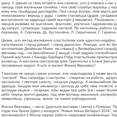
дзеці. У адным са сваіх інтэрв’ю яна сказала, што ў кожнага з нас 
свеціць сваё маленькае сонейка, і яна сваё спрабуе выразіць у кар
каму яны прыйдуцца даспадобы. Пра сонца ўнутры, якім варта дзял
немалаважна і верыць у цуды, і самім станавіцца Цудам, узгадвала
выступлення на адкрыцці сваёй выстаўкі ў Івацэвічах. Расказвала,
карціна развівае яе мысленне, фантазію, уяўленне і адначасова 
ад напругі, супакоіцца, падымае настрой. Яе натхняюць работы су
Ахрэмава, А. Сяргеева, Дз. Кустановіча, Л. Скрыпчанка, Г. Геркена.
Цікава, што метад малявання пластылінам узнік адносна нядаўна,
папулярным і сярод дзяцей, і сярод дарослых. Лічыцца, што ён 
англічанінам Джэймсам Мэем, які стварыў у Велікабрытаніі сапра
кветкавы сад – на ўвасабленне ў жыццё гэтай задумкі спатрэбілася
Пазней мастачка з Канады Барбара Рэйд пластылінам праілюстра
аповесць. А мастачка-ілюстратар Ірма Груенхольз з Іспаніі ўвогуле
трохмерныя мадэлі. А што ж малюе Жанна Верхавец?
Тэматыка яе карцін самая розныя, але невыпадкова ў назве выстаў
“настрой”. Яны сапраўды з настроем – гледзячы на работы, адчуеш 
настальгію, і светлую самоту, і моцную радасць. А незвычайнае ўва
здаецца, быццам макі ажываюць і цягнуць да цябе свае пялёсткі, к
заглядае кацяня – позіркам, нібы ведае пра цябе ўсё і нават болей
цябе ляцяць кроплі дажджу, пад якім крочаць закаханыя, раскрыў
заварожыць, узрушыць, кране, не пакіне раўнадушным.
Жанна Верхавец – часты ўдзельнік выставак і святаў у Ружанах, П
годзе яна брала ўдзел у конкурсе “Новыя імёны Беларусі-2016”, я
экспанаваліся ў Мінску падчас работы навуковай канферэнцыі “Наву