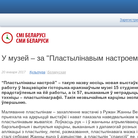
Зарегистри
У музей – за "Пластылінавым настроем
20 января 2017
Культура
Беларуская
“Пластылінавы настрой” – такую назву носіць новая выстаўк
работу ў Івацэвіцкім гісторыка-краязнаўчым музеі 15 студзеня
прадстаўленыя на ёй работы, а іх 57, выкананыя ў нетрадыц
тэхніцы – пластылінаграфіі. Такія незвычайныя карціны эксп
ўпершыню.
Маляванне пластылінам – захапленне мастачкі з Ружан Жанны Ве
прыехала на адкрыццё выстаўкі і нават паказала наведвальнікам 
пластылінавым жывапісе. Лоўкасць рук – і ў жанчыны атрымліваю
барэльефныя і выпуклыя карціны, выкананыя з дапамогай розных
аплікацыі з пластыліну, лепкі, размазвання, пластылінавага мазка і
сталі сябрамі Жанны яшчэ ў дзяцінстве, а пластылін “спакусіў” яе, 