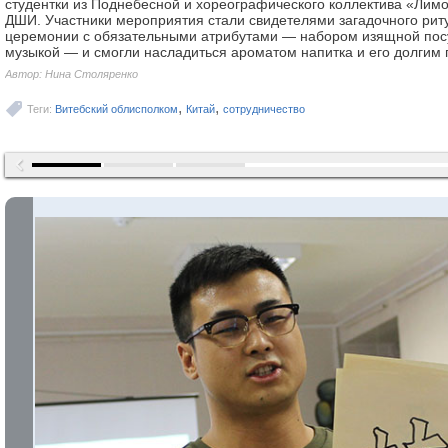
студентки из Поднебесной и хореографического коллектива «Лим
ДШИ. Участники мероприятия стали свидетелями загадочного рит
церемонии с обязательными атрибутами — набором изящной пос
музыкой — и смогли насладиться ароматом напитка и его долгим 
Автор: Нина Столяренко
,
,
Теги:
Витебский облисполком
Китай
сотрудничество