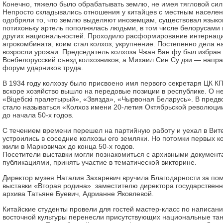
Конечно, тяжело было обрабатывать землю, не имея тягловой сил
Непросто складывались отношения у китайцев с местным населен
одобряли то, что землю выделяют иноземцам, существовал языко
потихоньку артель пополнялась людьми, в том числе белорусами
других национальностей. Проходило расформирование интернац
агрокомбината, коим стал колхоз, укрупнение. Постепенно дела н
возросли урожаи. Председатель колхоза Чжан Ван фу был избран
Всебелорусский съезд колхозников, а Михаил Син Су дзи — напр
форум ударников труда.
В 1934 году колхозу было присвоено имя первого секретаря ЦК КПБ
вскоре хозяйство вышло на передовые позиции в республике. О н
«Віцебскі пралетырый», «Звязда», «Чырвоная Беларусь». В пред
стало называться «Колхоз имени 20-летия Октябрьской революци
до начала 50-х годов.
С течением времени перешел на партийную работу и уехал в Вит
устроились в соседние колхозы его земляки. Но потомки первых к
жили в Марковичах до конца 50-х годов.
Посетители выставки могли познакомиться с архивными документ
публикациями, принять участие в тематической викторине.
Директор музея Наталия Захаревич вручила Благодарности за по
выставки «Вторая родина» заместителю директора государственн
архива Татьяне Буевич, Адрианне Яковлевой.
Китайские студенты провели для гостей мастер-класс по написан
восточной культуры перенесли присутствующих национальные та