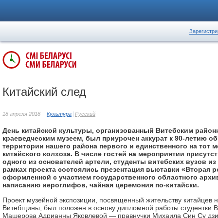
Зарегистри
Китайский след
18 апреля 2018
Культура
Русский
День китайской культуры, организованный Витебским район
краеведческим музеем, был приурочен аккурат к 90-летию о
территории нашего района первого и единственного на тот 
китайского колхоза. В числе гостей на мероприятии присутс
одного из основателей артели, студенты витебских вузов и
рамках проекта состоялись презентация выставки «Вторая р
оформленной с участием государственного областного архив
написанию иероглифов, чайная церемония по-китайски.
Проект музейной экспозиции, посвященный жительству китайцев 
Витебщины, был положен в основу дипломной работы студентки В
Машерова Адрианны Яковлевой — правнучки Михаила Син Су дзи