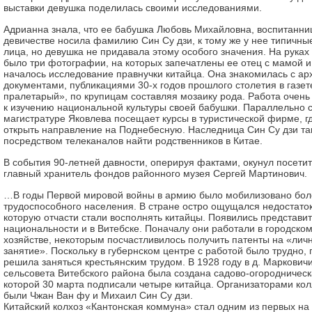
выставки девушка поделилась своими исследованиями.
Адрианна знала, что ее бабушка Любовь Михайловна, воспитанниц
девичестве носила фамилию Син Су дзи, к тому же у нее типичны
лица, но девушка не придавала этому особого значения. На рука
было три фотографии, на которых запечатлены ее отец с мамой и 
началось исследование правнучки китайца. Она знакомилась с а
документами, публикациями 30-х годов прошлого столетия в газете
пралетарый», по крупицам составляя мозаику рода. Работа очень
к изучению национальной культуры своей бабушки. Параллельно 
магистратуре Яковлева посещает курсы в туристической фирме, г
открыть направление на Поднебесную. Наследница Син Су дзи та
посредством телеканалов найти родственников в Китае.
В события 90-летней давности, оперируя фактами, окунул посети
главный хранитель фондов районного музея Сергей Мартинович.
…В годы Первой мировой войны в армию было мобилизовано бол
трудоспособного населения. В стране остро ощущался недостато
которую отчасти стали восполнять китайцы. Появились представит
национальности и в Витебске. Поначалу они работали в городск
хозяйстве, некоторым посчастливилось получить патенты на «ли
занятие». Поскольку в губернском центре с работой было трудно, 
решила заняться крестьянским трудом. В 1928 году в д. Маркович
сельсовета Витебского района была создана садово-огородническа
которой 30 марта подписали четыре китайца. Организаторами кол
были Чжан Ван фу и Михаил Син Су дзи.
Китайский колхоз «Кантонская коммуна» стал одним из первых на