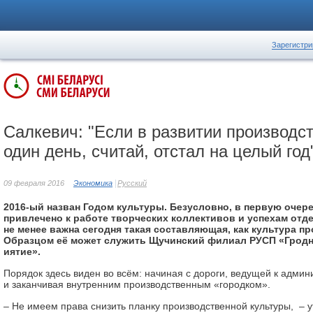
Зарегистри
Салкевич: "Если в развитии прои­з­вод­с­т
один день, считай, от­с­тал на целый год
09 февраля 2016
Экономика
Русский
2016-ый назван Годом ку­ль­ту­ры. Безусловно, в первую оче­
привлечено к ра­бо­те творческих коллективов и ус­пе­хам от
не менее важна сегодня такая сос­тав­ля­ю­щая, как культура прои
Образцом её может служить Щучинский фил­иал РУСП «Гродненс
ият­ие».
Порядок здесь виден во всём: нач­и­ная с дороги, ведущей к ад­м­и­н­и­с­
и за­кан­ч­и­вая внутренним производственным «городком».
– Не имеем права снизить план­ку производственной культуры, – ут­