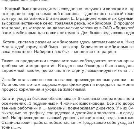
– Каждый бык-производитель ежед­нев­но получает и килограмм про­
плющенного зерна се­мен­ной пшеницы, – дополняет глав­ный техно
вся группа витаминов В и витамин Е. В рационе животных круглый
высококачественное сено, тра­вя­ная резка, комбикорма. В прош­л
тон зерна, из ко­то­ро­го на давальческих ус­лов­иях в ОАО «Лидахлеб
ва­ем комбикорма для наших питомцев. Для быков ведь важ­но од
Кстати, система раздачи ком­б­и­кор­мов здесь автоматическая. Ник
Над каж­дой кормушкой быка – дозатор. Кол­и­чес­т­во комбикорма зав
веса животного. Наб­и­ра­ет вес бык – меняется его рац­ион.
Также на предприятии не­у­кос­н­и­те­ль­но соблюдаются ве­тер­и­нар­
требования и ме­роп­р­ият­ия. В отдельном блоке для быков созда
«приёмный по­кой», где их чистят и стригут, вак­ц­и­н­и­ру­ют и лечат…
Из кабинета главного технолога все производственные участки – к
Установленные там виде­о­ка­ме­ры фиксируют и пе­ре­да­ют на мон
про­цесс кормления и ухода за живот­ными.
Кстати, уход за быками обес­печ­и­ва­ют 6 основных операторов по
осеменению, 3 под­мен­ных и 4 ночных живот­но­во­да. Всё это доброс
вен­ные работники и … муж­ч­и­ны, подчёркивает директор. У них 8-
выходные по граф­и­ку, спецодежда и достойная зар­п­ла­та – в сре
лей. На производстве высокий уро­вень дисциплины, ведь, как от­ме
Станиславович, ра­бо­та небезопасная: «Представьте се­бе уход з
тон­ны…».