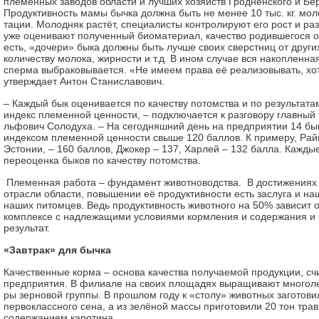
племенных за­во­дов области и лучших хозяйств Грод­нен­с­ко­го и Бе
Продуктивность мамы быч­ка должна быть не менее 10 тыс. кг. мол
тации. Молодняк растёт, спец­иал­и­с­ты контролируют его рост и раз­в
уже оцен­и­ва­ют полученный биоматериал, ка­чес­т­во родившегося от 
есть, «дочери» быка дол­ж­ны быть лучше своих сверстниц от друг
кол­и­чес­т­ву молока, жирности и т.д. В ином случае вся накопленная
сперма выб­ра­ко­вы­ва­ет­ся. «Не имеем права её ре­ал­и­зо­вы­вать, 
утверждает Антон Стан­и­с­ла­вович.
– Каждый бык оценивается по ка­чес­т­ву потомства и по ре­зу­ль­та­т
индекс пле­мен­ной ценности, – подключается к раз­го­во­ру главны
ль­фович Солодуха. – На се­год­няшний день на предприятии 14 бы
индексом пле­мен­ной ценности свыше 120 бал­лов. К примеру, Раймо
Эстонии, – 160 бал­лов, Джокер – 137, Харлей – 132 бал­ла. Каждые 
переоценка быков по качеству по­том­с­т­ва.
Племенная работа – фундамент живот­но­вод­с­т­ва. В достижениях м
отрасли области, по­вы­шении её продуктивности есть заслуга и наших
наших питомцев. Ведь про­дук­т­и­в­ность животного на 50% зависит о
комплексе с над­ле­жащими условиями кор­м­лен­ия и содержания и 
результат.
«Завтрак» для бычка
Качественные корма – основа ка­чес­т­ва получаемой продукции, сч
пред­п­р­ият­ия. В филиале на своих площадях вы­ращ­и­ва­ют многоле
ры зерновой группы. В прош­лом году к «столу» животных за­го­тови
первоклассного се­на, а из зелёной массы при­го­товили 20 тон тра
содержанием каротина.