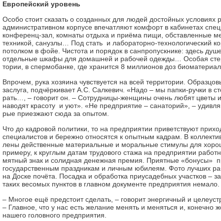
Европейский уровень
Особо стоит сказать о соз­дан­ных для людей достойных ус­лов­иях 
административном кор­пу­се впечатляют комфорт в каб­и­не­тах спец
конференц-зал, комнаты от­ды­ха и приёма пищи, обставленные ме
техникой, са­нуз­лы… Под стать и лабораторно-тех­но­лог­и­ческий кор
потолком в фойе. Чистота и по­ря­док в санпропускнике: здесь ду­ш
отдельные шка­фы для домашней и рабочей одеж­ды… Особая стери
тории, в спермобанке, где хран­и­т­ся 8 миллионов доз био­ма­тер­иа­л
Впрочем, рука хозяина чув­с­т­ву­ет­ся на всей территории. Об­раз­ц
заслуга, под­чёр­к­и­ва­ет А.С. Салкевич. «Надо – мы папки-ручки в с
рать…, – говорит он. – Сот­руд­н­и­цы-женщины очень любят цветы 
наводят красоту и уют». «Не предприятие – са­на­торий», – удивляю
рые приезжают сюда за опытом.
Что до кадровой политики, то на пред­п­р­иятии приветствуют прихо
специалистов и бережно от­но­сят­ся к опытным кадрам. В кол­лек­т­и­
ле­ны действенные материальные и мо­ра­ль­ные стимулы для хорош
примеру, к круглым да­там трудового стажа на пред­п­р­иятии рабо
мят­ный знак и солидная денежная прем­ия. Приятные «бонусы» пре
государственным праз­д­н­и­кам и личным юбилеям. Фо­то лучших раб
на Доске почёта. Посадка и об­ра­бот­ка приусадебных участков – за
таких весомых пун­к­тов в главном документе пред­п­р­ият­ия немало.
– Многое ещё предстоит сде­лать, – говорит энергичный и це­ле­ус­т
– Глав­ное, что у нас есть желание менять и меняться и, конечно же
нашего головного пред­п­р­ият­ия.