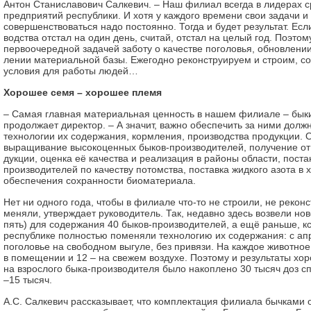
Антон Стан­и­с­ла­вович Салкевич. – Наш филиал всег­да в лидерах ср
предприятий республики. И хо­тя у каждого времени свои задачи и
совершенствоваться на­до постоянно. Тогда и будет ре­зу­ль­тат. Есл
вод­с­т­ва отстал на один день, счи­тай, отстал на целый год. Поэтом
первоочередной за­да­чей заботу о качестве по­го­ло­вья, обновлении
лении материальной базы. Еже­год­но реконструируем и строим, 
ус­лов­ия для работы людей…
Хорошее семя – хорошее пле­мя
– Самая главная материальная цен­ность в нашем филиале – бык
про­дол­жа­ет директор. – А значит, важно обес­печить за ними долж
технологии их со­дер­жан­ия, кормления, производства про­дукции.
вы­ращ­и­ван­ие высокоценных быков-прои­з­вод­и­те­лей, получение от
дукции, оценка её ка­чес­т­ва и реализация в районы об­ласти, пост
прои­з­вод­и­те­лей по качеству по­том­с­т­ва, поставка жидкого азота в х
обес­пе­чен­ия сохранности биоматериала.
Нет ни одного года, чтобы в фил­иа­ле что-то не строили, не ре­кон­с­т
меняли, ут­вер­ж­да­ет руководитель. Так, недавно здесь возвели н
пять) для содержания 40 бы­ков-производителей, а ещё ра­нь­ше, к
республике пол­нос­тью поменяли технологию их содержания: с ап
поголовье на свободном вы­гу­ле, без привязи. На каждое живот­но
в по­ме­щении и 12 – на свежем воздухе. По­э­то­му и результаты хо
на взрослого бы­ка-производителя было накоплено 30 тысяч доз спер
–15 тысяч.
А.С. Салкевич рассказывает, что ком­п­лек­тац­ия филиала бычками осу­