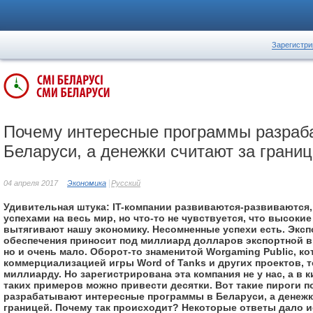
Зарегистри
Почему интересные программы разраб
Беларуси, а денежки считают за грани
04 апреля 2017
Экономика
Русский
Удивительная штука: IT-компании развиваются-развиваются,
успехами на весь мир, но что-то не чувствуется, что высоки
вытягивают нашу экономику. Несомненные успехи есть. Экс
обеспечения приносит под миллиард долларов экспортной в
но и очень мало. Оборот-то знаменитой Worgaming Public, ко
коммерциализацией игры Word of Tanks и других проектов, 
миллиарду. Но зарегистрирована эта компания не у нас, а в 
таких примеров можно привести десятки. Вот такие пироги п
разрабатывают интересные программы в Беларуси, а денежк
границей. Почему так происходит? Некоторые ответы дало 