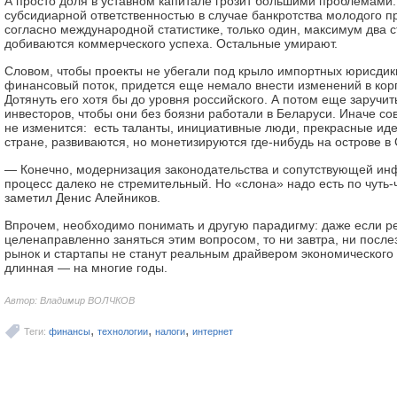
А просто доля в уставном капитале грозит большими проблемами.
субсидиарной ответственностью в случае банкротства молодого пр
согласно международной статистике, только один, максимум два с
добиваются коммерческого успеха. Остальные умирают.
Словом, чтобы проекты не убегали под крыло импортных юрисдик
финансовый поток, придется еще немало внести изменений в кор
Дотянуть его хотя бы до уровня российского. А потом еще заручи
инвесторов, чтобы они без боязни работали в Беларуси. Иначе с
не изменится: есть таланты, инициативные люди, прекрасные иде
стране, развиваются, но монетизируются где-нибудь на острове 
— Конечно, модернизация законодательства и сопутствующей ин
процесс далеко не стремительный. Но «слона» надо есть по чуть
заметил Денис Алейников.
Впрочем, необходимо понимать и другую парадигму: даже если ре
целенаправленно заняться этим вопросом, то ни завтра, ни посл
рынок и стартапы не станут реальным драйвером экономического 
длинная — на многие годы.
Автор: Владимир ВОЛЧКОВ
,
,
,
Теги:
финансы
технологии
налоги
интернет