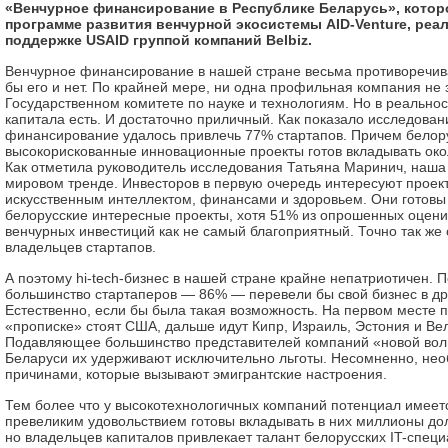
«Венчурное финансирование в Республике Беларусь», котор
программе развития венчурной экосистемы AID-Venture, реа
поддержке USAID группой компаний Belbiz.
Венчурное финансирование в нашей стране весьма противоречив
бы его и нет. По крайней мере, ни одна профильная компания не 
Государственном комитете по науке и технологиям. Но в реально
капитала есть. И достаточно приличный. Как показало исследован
финансирование удалось привлечь 77% стартапов. Причем белору
высокорискованные инновационные проекты готов вкладывать око
Как отметила руководитель исследования Татьяна Маринич, наша 
мировом тренде. Инвесторов в первую очередь интересуют проект
искусственным интеллектом, финансами и здоровьем. Они готовы
белорусские интересные проекты, хотя 51% из опрошенных оцени
венчурных инвестиций как не самый благоприятный. Точно так же
владельцев стартапов.
А поэтому hi-tech-бизнес в нашей стране крайне непатриотичен.
большинство стартаперов — 86% — перевели бы свой бизнес в др
Естественно, если бы была такая возможность. На первом месте 
«прописке» стоят США, дальше идут Кипр, Израиль, Эстония и Ве
Подавляющее большинство представителей компаний «новой вол
Беларуси их удерживают исключительно льготы. Несомненно, нео
причинами, которые вызывают эмигрантские настроения.
Тем более что у высокотехнологичных компаний потенциал имеет
превеликим удовольствием готовы вкладывать в них миллионы дол
но владельцев капиталов привлекает талант белорусских IT-спец