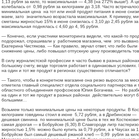
1,13 рубля за кило, то максимальная — 4,38 (на 272% выше!). А ц
колебалась от 0,98 рубля за килограмм до 3,18. Часто встречалось
минимальная цена на тот или иной продукт питания в июне сниз
маем, зато значительно возрастала максимальная. К примеру, м
сметаны жирностью 15% в июне снизилась с 3,10 до 2,45 рубля за
максимальная поднялась с 4,60 до 4, 95 рубля.
— Конечно, если участники мониторинга видели, что какой-то про
подорожал, спрашивали у работников магазина, чем это вызвано
Екатерина Чистякова. — Как правило, звучал ответ, что либо был
снижению цены, либо повышал отпускную цену производитель тов
В силу журналистской профессии я часто бываю в разных район
большому счету, везде торговля работает в одинаковых условиях.
на один и тот же продукт в регионах существенно отличается?
— Такого, чтобы в конкретном магазине она резко выросла за меся
отметила главный специалист отдела социального партнерства и
областного объединения профсоюзов Юлия Богачева. — Но разб
на один и тот же продукт в разных районах действительно могут 
большими…
Возьмем только минимальные цены на некоторые продукты. В Ко
килограмм говядины стоил в июне 5,72 рубля, а в Дрибинском — 
дешевая свинина по минимальной цене была в тех же Костюковича
самая дорогая — в Бобруйске (6,30).В Славгороде литр пастериз
жирностью 1,5% можно было купить за 0,79 рубля, а в Чаусах за 1,
Бобруйске был самый дешевый ржаной хлеб — 0,99 рубля за килог