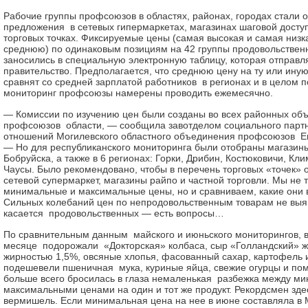
Рабочие группы профсоюзов в областях, районах, городах стали 
предложения в сетевых гипермаркетах, магазинах шаговой досту
торговых точках. Фиксируемые цены (самая высокая и самая низк
среднюю) по одинаковым позициям на 42 группы продовольствен
заносились в специальную электронную таблицу, которая отправл
правительство. Предполагается, что среднюю цену на ту или иную
сравнят со средней зарплатой работников в регионах и в целом п
мониторинг профсоюзы намерены проводить ежемесячно.
— Комиссии по изучению цен были созданы во всех районных об
профсоюзов области, — сообщила завотделом социального партн
отношений Могилевского областного объединения проф­союзов Е
— Но для республиканского мониторинга были отобраны магазин
Бобруйска, а также в 6 регионах: Горки, Дрибин, Костюковичи, Кл
Чаусы. Было рекомендовано, чтобы в перечень торговых «точек» 
сетевой супермаркет, магазины райпо и частной торговли. Мы не 
минимальные и максимальные цены, но и сравниваем, какие они 
Сильных колебаний цен по непродовольственным товарам не выяв
касается продовольственных — есть вопросы…
По сравнительным данным майского и июньского мониторингов, 
месяце подорожали «Докторская» колбаса, сыр «Голландский» 
жирностью 1,5%, овсяные хлопья, фасованный сахар, картофель и
подешевели пшеничная мука, куриные яйца, свежие огурцы и пом
больше всего бросилась в глаза немаленькая разбежка между м
максимальными ценами на один и тот же продукт. Рекордсмен зд
вермишель. Если минимальная цена на нее в июне составляла в 