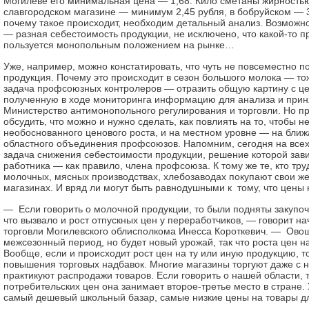
Могилеве его минимальная цена — 1,68. Кило сметаны жирность
славгородском магазине — минимум 2,45 рубля, в бобруйском — 3
почему такое происходит, необходим детальный анализ. Возможно
— разная себестоимость продукции, не исключено, что какой-то п
пользуется монопольным положением на рынке…
Уже, например, можно констатировать, что чуть не повсеместно 
продукция. Почему это происходит в сезон большого молока — то
задача профсоюзных контролеров — отра­зить общую картину с ц
полученную в ходе мониторинга информацию для анализа и прин
Министерство антимонопольного регулирования и торговли. Но п
обсудить, что можно и нужно сделать, как повлиять на то, чтобы н
необоснованного ценового роста, и на местном уровне — на бли
областного объединения профсоюзов. Напомним, сегодня на всех
задача снижения себестоимости продукции, решение которой зави
работника — как правило, члена профсоюза. К тому же те, кто тру
молочных, мясных производствах, хлебозаводах покупают свои ж
магазинах. И вряд ли могут быть равнодушными к тому, что це
— Если говорить о молочной продукции, то были подняты закупо
что вызвало и рост отпускных цен у переработчиков, — говорит н
торговли Могилевского облисполкома Инесса Короткевич. — Ово
межсезонный период, но будет новый урожай, так что роста цен н
Вообще, если и происходит рост цен на ту или иную продукцию, то
повышения торговых надбавок. Многие магазины торгуют даже с н
практикуют распродажи товаров. Если говорить о нашей области, 
потребительских цен она занимает второе-третье место в стране. 
самый дешевый школьный базар, самые низкие цены на товары