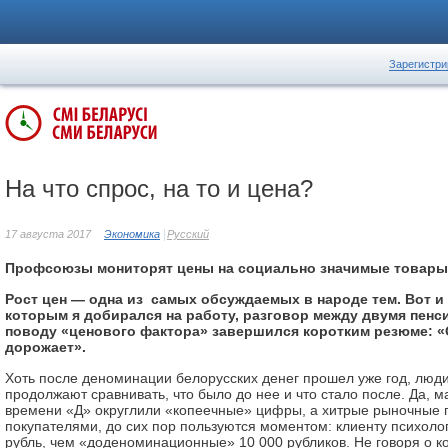
Зарегистри
На что спрос, на то и цена?
17 августа 2017
Экономика
Русский
Профсоюзы мониторят цены на социально значимые товары
Рост цен — одна из самых обсуждаемых в народе тем. Вот и 
которым я добирался на работу, разговор между двумя пенс
поводу «ценового фактора» завершился коротким резюме: «О
дорожает».
Хоть после деноминации белорусских денег прошел уже год, люди
продолжают сравнивать, что было до нее и что стало после. Да, 
времени «Д» округлили «копеечные» цифры, а хитрые рыночные п
покупателями, до сих пор пользуются моментом: клиенту психоло
рубль, чем «доденоминационные» 10 000 рубликов. Не говоря о к