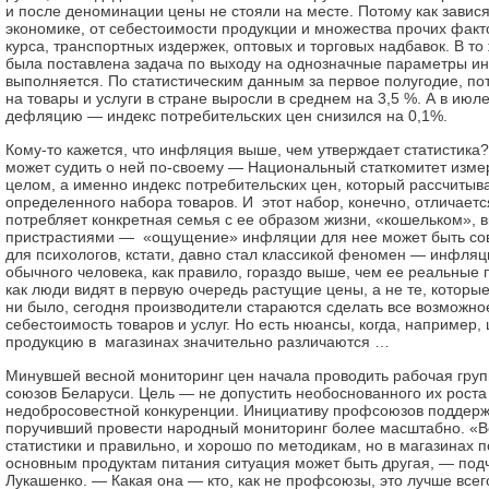
и после деноминации цены не стояли на месте. Потому как завися
экономике, от себестоимости продукции и множества прочих факт
курса, транспортных издержек, оптовых и торговых надбавок. В то
была поставлена задача по выходу на однозначные параметры и
выполняется. По статистическим данным за первое полугодие, по
на товары и услуги в стране выросли в среднем на 3,5 %. А в июл
дефляцию — индекс потребительских цен снизился на 0,1%.
Кому-то кажется, что инфляция выше, чем утверждает статистика?
может судить о ней по-своему — Национальный статкомитет изм
целом, а именно индекс потребительских цен, который рассчитыв
определенного набора товаров. И этот набор, конечно, отличается
потребляет конкретная семья с ее образом жизни, «кошельком», в
пристрастиями — «ощущение» инфляции для нее может быть сов
для психологов, кстати, давно стал классикой феномен — инфляц
обычного человека, как правило, гораздо выше, чем ее реальные 
как люди видят в первую очередь растущие цены, а не те, которые
ни было, сегодня производители стараются сделать все возможное
себестоимость товаров и услуг. Но есть нюансы, когда, например, 
продукцию в магазинах значительно различаются …
Минувшей весной мониторинг цен начала проводить рабочая гру
союзов Беларуси. Цель — не допустить необоснованного их роста
недобросовестной конкуренции. Инициативу профсоюзов поддержа
поручивший провести народный мониторинг более масштабно. «Вс
статистики и правильно, и хорошо по методикам, но в магазинах 
основным продуктам питания ситуация может быть другая, — под
Лукашенко. — Какая она — кто, как не профсоюзы, это лучше всег