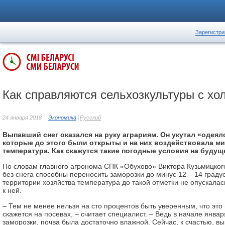
Зарегистри
Как справляются сельхозкультуры с хо
24 января 2018
Экономика
Русский
Выпавший снег оказался на руку аграриям. Он укутал «одея
которые до этого были открыты и на них воздействовала м
температура. Как скажутся такие погодные условия на буду
По словам главного агронома СПК «Обухово» Виктора Кузьмицког
без снега способны переносить заморозки до минус 12 – 14 градус
территории хозяйства температура до такой отметки не опускалась
к ней.
– Тем не менее нельзя на сто процентов быть уверенным, что это
скажется на посевах, – считает специалист. – Ведь в начале январ
заморозки, почва была достаточно влажной. Сейчас, к счастью, вы