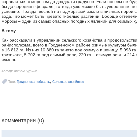
справляться с морозом до двадцати градусов. Если посевы не буд
бы до середины февраля, то тогда уже можно быть уверенным, п
успешно. Правда, весной на подмерзшей земле в низинах порой с
вода, что может быть чревато гибелью растений. Вообще оттепел
морозы – одни из самых опасных погодных явлений для озимых ку
В тему
Как рассказали в управлении сельского хозяйства и продовольств
райисполкома, всего в Гродненском районе озимые культуры был
в 16 812 га. Из них 10 380 га занято под озимую пшеницу, 5 998 г
тритикале, 5 702 га под озимый рапс, 220 га – озимую рожь и 214 
ячмень.
Автор: Артём Бурчик
,
Теги:
Гродненская область
Сельское хозяйство
Комментарии (0)