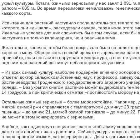
укрыл культуры. Кстати, озимыми зерновыми у нас занят 1 891 га
рапсом – 685 га. Во время перезимовки немаловажны генетическ
каждого сорта.
Испытание для растений наступило после длительного теплого пе
которого они «дышали», расходовали сахара, теряя из-за этого зи
Идеальные условия для них сложились бы в том случае, если бы 
наступила не только календарная, но и реальная зима.
Желательно, конечно, чтобы белое покрывало было на полях еще
хорошо в меру. Обилие снега весной чревато выпреванием расте
произойти, если повысится наружная температура, а снег не успее
под ним для растений возникнут неблагоприятные условия.
– Из всех озимых культур наиболее подвержен влиянию холодов 
отметил доктор сельскохозяйственных наук, профессор, заведую
растениеводства Гродненского государственного аграрного униве
Коледа. – Без укрытия снегом растение может выдерживать темпе
14 градусов, а при критической отметке –противостоять морозу н
Остальные озимые зерновые – более морозостойкие. Например, 
мягкой озимой ржи справляются с температурой до минус 23 град
пшеницы – до минус 21, мягкой озимой тритикале – до минус 22. 
не может в этом конкурировать с зерновыми.
Вообще, как подчеркнул специалист, важно чтобы зиму хорошо пе
даже если погибнет часть растения. Сейчаскультуры покрыты слоем
говоря простым языком, законсервированы. Десять сантиметров с