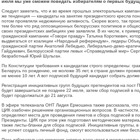
июля мы уже сможем поведать избирателям о первых будущи
Следует заметить, что и во время прошлых электоральных кампан
же тенденция — кандидаты на занятие президентского кресла пон
потом проявляли недюжинную активность. Скорее всего, так произо
тем более что ряд оппозиционных белорусских политиков и обще
своих президентских амбициях уже заявляли. В их числе, к пример
гражданской кампании «Говори правду» Татьяна Короткевич, кото
выдвигаться от коалиции «Народный референдум», лидеры Объе
гражданской партии Анатолий Лебедько, Либерально-демо-кратич
Гайдукевич, Белорусской партии левых «Справедливый мир» Серг
безработный Юрий Шульган.
По Конституции требования к кандидатам строго определены: гра
Беларусь по рождению, не моложе 35 лет, в стране должен прож
не менее 10 лет. А вот подписей будущий кандидат собрать долже
Регистрация инициативных групп будущих претендентов на пост 
будет завершиться не позднее 22 июля, затем сбор подписей в п
будет продолжаться до 21 августа.
В эфире телеканала ОНТ Лидия Ермошина также рассказала, что
ЦИК озабочен решением организационных вопросов. В частности, 
определяют места для проведения пикетов и сбора подписей в по
Президенты. ЦИК при этом уже подготовил методические материа
также листы-бланки для сбора подписей. Инициативные группы, в
не успеет создать личный фонд, смогут воспользоваться ими бесп
Пока избирательная комиссия активно рассылает в международн