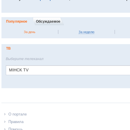
Популярное
Обсуждаемое
За день
За неделю
ТВ
Выберите телеканал
MIHCK TV
О портале
Правила
Помощь