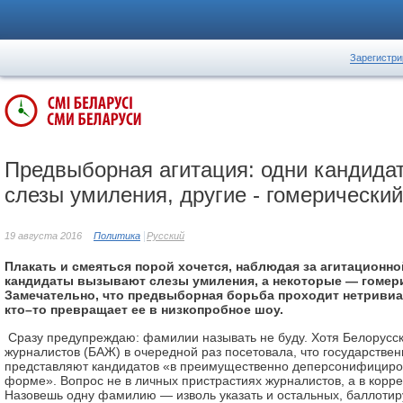
Зарегистри
Предвыборная агитация: одни кандида
слезы умиления, другие - гомерический
19 августа 2016
Политика
Русский
Плакать и смеяться порой хочется, наблюдая за агитационно
кандидаты вызывают слезы умиления, а некоторые — гомери
Замечательно, что предвыборная борьба проходит нетривиа
кто–то превращает ее в низкопробное шоу.
Сразу предупреждаю: фамилии называть не буду. Хотя Белорусс
журналистов (БАЖ) в очередной раз посетовала, что государстве
представляют кандидатов «в преимущественно деперсонифицир
форме». Вопрос не в личных пристрастиях журналистов, а в корр
Назовешь одну фамилию — изволь указать и остальных, баллоти