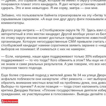
— Думаю, это сорвали люди, которые не имеют к округу отношени
понравился плакат этого кандидата. Я дал четкую установку своей
сдирать. Это и мне невыгодно. Я им сорву, завтра — они мне.
Забавно, что пользователи байнета отреагировали на эту «битву т
скрываемым сарказмом. «А еще они друг другу фиги показывали 
комментаторы.
Другого рода интрига — в Столбцовском округе № 70. Здесь взял 
авторитетный в этих местах кандидат. Другой вообще уехал из Бе
по этому округу вполне может достаться представителю известно
организации. Которую негосударственные СМИ привыкли считать 
столбцовский кандидат намеки соратников заявить заранее о «не
выборов не понимает. И сниматься с них не намерен:
— Если, например, наши идеи поддерживают только 30% избират
поддерживают — то что тогда? Кого обвинять в этом? Мы еще не
не знаем и сами реальных результатов. А уже говорим, что все не
сторонник такого подхода.
Еще более странный подход у жителей дома № 34 на улице Дворн
асфальте поблизости они начертали: «Нет ремонта — нет выборов
обратить внимание местных властей на проблемы дома, она дово
Выборы–то причем? А если позиция — тогда стоит напомнить сло
критика Джорджа Натана: «Плохие государственные деятели изб
гражданами, не участвующими в голосовании». Выводы делайте с
Дословно