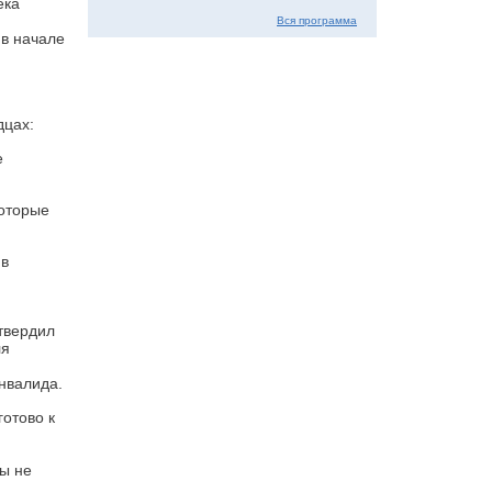
ека
Вся программа
 в начале
дцах:
е
которые
 в
твердил
ля
инвалида.
отово к
ны не