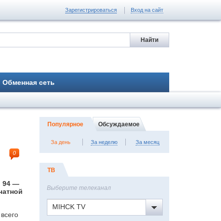
Зарегистрироваться
Вход на сайт
Обменная сеть
Популярное
Обсуждаемое
За день
За неделю
За месяц
0
ТВ
 94 —
Выберите телеканал
чатной
MIHCK TV
 всего