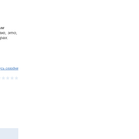
ым
аю, это,
рах.
усь сегодня
⋆
⋆
⋆
⋆
⋆
⋆
⋆
⋆
⋆
⋆