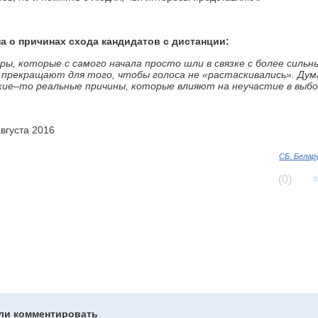
 о причинах схода кандидатов с дистанции:
ы, которые с самого начала просто шли в связке с более сильн
прекращают для того, чтобы голоса не «растаскивались». Дум
акие–то реальные причины, которые влияют на неучастие в выбо
вгуста 2016
СБ. Белар
(0)
гли комментировать