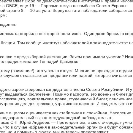
редставляет Бюро по демократическим институтам и правам челов
ею ОБСЕ, еще 19 — Парламентскую ассамблею Совета Европы.
ей стране 9 — 10 августа. Вернуться эти наблюдатели собираются
урм:
людения.
дипломата огорчило некоторых политиков. Один даже бросил в сер
Швеции. Там вообще институт наблюдателей в законодательстве н
в сошли с предвыборной дистанции. Зачем принимали участие? Не
лтелерадиокомпании Геннадий Давыдько:
ому (внимание!), что уехал в отпуск. Многие не приходят в студии
ах случаев отказываются представители партий, которые считаются
деле зарегистрировал кандидатов в члены Совета Республики. И у
ут выдаваться бюллетени. Помимо паспорта, это военный билет д
сслужащего, водительские права, студенческий билет, пенсионное
внутренних дел для граждан, утративших паспорт. И свидетельство 
ане в целом оценивается как стабильная и спокойная. Население г
т предварительный вывод международный наблюдатель от
иков СНГ Юрий Андреев. — Претендентам, в свою очередь, нужно
, что в случае избрания в законодательный орган они будут обяза
ов, но и помнить о людях, чьи интересы представляют.