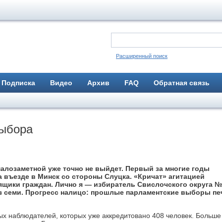
Расширенный поиск
Подписка
Видео
Архив
FAQ
Обратная связь
выбора
озаметной уже точно не выйдет. Первый за многие годы
въезде в Минск со стороны Слуцка. «Кричат» агитацией
щики граждан. Лично я — избиратель Свислочского округа №
из семи. Прогресс налицо: прошлые парламентские выборы пе
ных наблюдателей, которых уже аккредитовано 408 человек. Больше