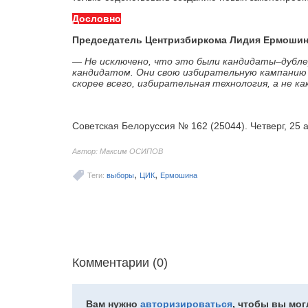
Дословно
Председатель Центризбиркома Лидия Ермошина
— Не исключено, что это были кандидаты–дублер
кандидатом. Они свою избирательную кампанию 
скорее всего, избирательная технология, а не к
Советская Белоруссия № 162 (25044). Четверг, 25 а
Автор: Максим ОСИПОВ
,
,
Теги:
выборы
ЦИК
Ермошина
Комментарии (0)
Вам нужно
авторизироваться
, чтобы вы мо