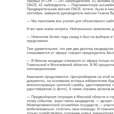
таковых от СНГ — 297 наблюдателей. 51 человек п
ОБСЕ, 41 наблюдатель — Парламентскую ассамбл
Предварительная миссия ПАСЕ, кстати, была в наш
сентября, заверила руководитель миссии Гизела В
— Мы приложим все усилия для объективного наб
И вот вам новая интрига. Нейтральное заявление 
— Немногим более года назад я был на выборах в 
представлен.
Тем удивительнее, что уже два десятка кандидато
отказываются от эфира, говорит председатель Бе
— В Минске кандидат отказался от эфира только пот
Гомельской и Могилевской областях. В 90 процент
оппозиционными.
Кампания продолжается. Центризбирком на этой не
документы, на основании которых избирателям буд
военнослужащих срочной службы, удостоверение го
удостоверение (с фото). А также справка органов 
— Предвыборная ситуация в Минской области и стр
этому событию, знает своих кандидатов, — делае
Межпарламентской ассамблеи государств — участн
мобилизоваться, сплотить свои команды. И помнить
только содействовать созданию новых законопроект