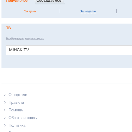
Популярное
Обсуждаемое
За день
За неделю
ТВ
Выберите телеканал
MIHCK TV
О портале
Правила
Помощь
Обратная связь
Политика