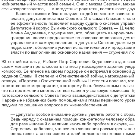
избирательный участок всей семьей. Они с мужем Сергеем, меха
сельхозпроизводства, — многодетные родители, воспитывают двух
— Качество жизни и благополучие людей во многом зависят о
власти, депутатов местных Советов. Это самая близкая к челов
ее эффективность позволяет народу судить о системе управл
Депутатский корпус Вымнянского сельского Совета — 11 чело
Алина Андреевна, подчеркивая, что, обращаясь к народному 
гражданин вносит предложение по совершенствованию деяте
управления и самоуправления, а депутаты Советов должны 
недостатки, объединив усилия исполнительного и представит
власти по выполнению основного назначения — служения лю
93-летний житель д. Рыбаки Петр Сергеевич Кодашевич отдал свой
своем желании проголосовать по месту нахождения заранее уве
комиссию. Ее членов на своем подворье он встречал в основной 
орденов Славы III степени и Отечественной войны, награжденны
отвагу», «Партизан Отечественной войны» II степени пояснил, чт
ответственное мероприятие, к которому быть безучастным нельзя.
что на протяжении многих лет возглавлял участковую комиссию. 
Котовского сельского Совета тесно взаимодействовал с депутатск
Народные избранники были помощниками главы первичного уровня
людьми по решению вопросов их жизнеобеспечения.
— Депутаты особое внимание должны уделять работе с обра
Ведь наряду с оказанием помощи конкретному человеку обр
для размышлений о наличии каких-либо проблем в округе, — 
Сергеевич, добавляя, что все его заявления рассмотрены по 
оперативно, а слова исполнителей подкреплены конкретными