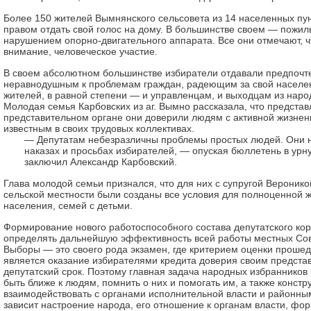
Более 150 жителей Вымнянского сельсовета из 14 населенных пу
правом отдать свой голос на дому. В большинстве своем — пожил
нарушением опорно-двигательного аппарата. Все они отмечают, ч
внимание, человеческое участие.
В своем абсолютном большинстве избиратели отдавали предпоч
неравнодушным к проблемам граждан, радеющим за свой населен
жителей, в равной степени — и управленцам, и выходцам из наро
Молодая семья Карбовских из аг. Вымно рассказала, что представ
представительном органе они доверили людям с активной жизнен
известным в своих трудовых коллективах.
— Депутатам небезразличны проблемы простых людей. Они н
наказах и просьбах избирателей, — опуская бюллетень в урн
заключил Александр Карбовский.
Глава молодой семьи признался, что для них с супругой Веронико
сельской местности были созданы все условия для полноценной 
населения, семей с детьми.
Формирование нового работоспособного состава депутатского кор
определять дальнейшую эффективность всей работы местных Сов
Выборы — это своего рода экзамен, где критерием оценки проше
является оказание избирателями кредита доверия своим предста
депутатский срок. Поэтому главная задача народных избранников 
быть ближе к людям, помнить о них и помогать им, а также констр
взаимодействовать с органами исполнительной власти и районны
зависит настроение народа, его отношение к органам власти, фо