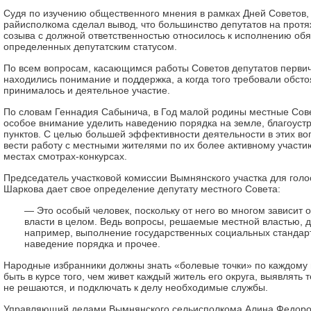
Судя по изучению общественного мнения в рамках Дней Советов,
райисполкома сделал вывод, что большинство депутатов на протя
созыва с должной ответственностью относилось к исполнению обя
определенных депутатским статусом.
По всем вопросам, касающимся работы Советов депутатов первич
находились понимание и поддержка, а когда того требовали обст
принималось и деятельное участие.
По словам Геннадия Сабынича, в Год малой родины местные Сов
особое внимание уделить наведению порядка на земле, благоуст
пунктов. С целью большей эффективности деятельности в этих в
вести работу с местными жителями по их более активному участи
местах смотрах-конкурсах.
Председатель участковой комиссии Вымнянского участка для гол
Шаркова дает свое определение депутату местного Совета:
— Это особый человек, поскольку от него во многом зависит
власти в целом. Ведь вопросы, решаемые местной властью, д
например, выполнение государственных социальных стандарт
наведение порядка и прочее.
Народные избранники должны знать «болевые точки» по каждому 
быть в курсе того, чем живет каждый житель его округа, выявлять
не решаются, и подключать к делу необходимые службы.
Управляющий делами Вымнянского сельисполкома Алина Федоро