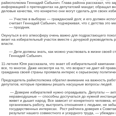
райисполкома Геннадий Сабынич. Глава района рассказал, что за
информацией о претендентах на депутатский мандат, обращал в
деловые качества, что конкретно они могут сделать для своих изби
— Участие в выборах — гражданский долг, и его должен испо
считает Геннадий Сабынич, подчеркивая, что с детства это м
— праздник.
Окунуться в его атмосферу очень важно для подрастающего поко
визит на избирательный участок вместе с дочуркой руководитель 
власти.
— Дети должны знать, как можно участвовать в жизни своей 
Геннадий Сабынич.
11-летняя Юля рассказала, что знает об избирательной кампании 
все, то многое. Даже несмотря на то, что возраст не дает ей прав
гражданка своей страны проявила интерес к серьезному политич
Председатель райисполкома обратил внимание на важность рабо
депутатов, которые призваны решать насущные вопросы людей.
— Доверие избирателей нужно оправдывать. Депутаты — акт
неравнодушные — способны достучаться до нужной инстанции
живет и дышит народ. Все зависит от конкретного человека, е
организовать работу, выстроить отношения с людьми, не забы
государственных интересах. Рост рейтинга доверия к Совета
результат нашего совместного и усердного труда, — убежден 