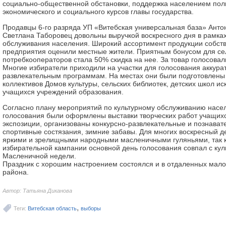
социально-общественной обстановки, поддержка населением поли
экономического и социального курсов главы государства.
Продавцы 6-го разряда УП «Витебская универсальная база» Анто
Светлана Таборовец довольны выручкой воскресного дня в рамках
обслуживания населения. Широкий ассортимент продукции собств
предприятия оценили местные жители. Приятным бонусом для се
потребкооператоров стала 50% скидка на нее. За товар голосовал
Многие избиратели приходили на участки для голосования аккурат
развлекательным программам. На местах они были подготовлены
коллективов Домов культуры, сельских библиотек, детских школ иск
учащихся учреждений образования.
Согласно плану мероприятий по культурному обслуживанию насел
голосования были оформлены выставки творческих работ учащих
экспозиции, организованы конкурсно-развлекательные и познава
спортивные состязания, зимние забавы. Для многих воскресный 
яркими и зрелищными народными масленичными гуляньями, так 
избирательной кампании основной день голосования совпал с ку
Масленичной недели.
Праздник с хорошим настроением состоялся и в отдаленных мал
района.
Автор: Татьяна Диканова
,
Теги:
Витебская область
выборы