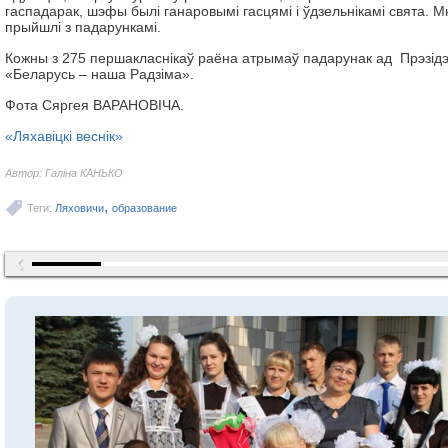
гаспадарак, шэфы былі ганаровымі гасцямі і ўдзельнікамі свята. М
прыйшлі з падарункамі.
Кожны з 275 першакласнікаў раёна атрымаў падарунак ад Прэзідэн
«Беларусь – наша Радзіма».
Фота Сяргея ВАРАНОВІЧА.
«Ляхавіцкі веснік»
Автор: Галіна КАНЬКО
,
Теги:
Ляховичи
образование