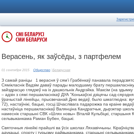
Зарегистри
Верасень, як заўсёды, з партфелем
01 сентября 2015
Общество
Беларуская
З самай раніцы 1 верасня ў сям’і Грабёнкаў панавала перадсвято
Сямікласнік Вадзім даваў парады малодшаму брату першакласніку
зайздрасцю глядзеў на іх дашкольнік Андрэйка. Максім (на здымку
– адзін з сямі першакласнікаў ДУА ”Конькаўскі дзіцячы сад-сярэдн
ўрачыстай лінейцы, прысвечанай Дню ведаў, было шматлюдна: вучн
72), настаўнікі, бацькі, госці.Шчаслівага падарожжа па краіне вед
настаўніца першакласнікаў Валянціна Кандратчык, дырэктар школы
намеснік старшыні СВК «Шлях новы» Віталій Кульбіцкі, старшыня 
сельвыканкама Раман Бубен, бацькі.
Святочныя лінейкі прайшлі ва ўсіх школах Ляхавіччыны. Кіраўніцтв
адукацыі, спорту і турызму райвыканкама, старшыні сельвыканкам