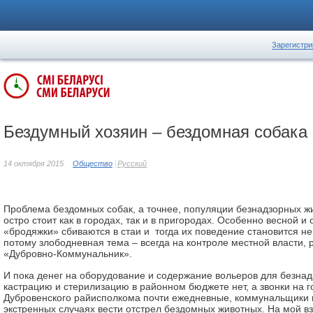
Зарегистри
Бездумный хозяин – бездомная собака
14 октября 2015
Общество
Русский
Проблема бездомных собак, а точнее, популяции безнадзорных ж
остро стоит как в городах, так и в пригородах. Особенно весной и 
«бродяжки» сбиваются в стаи и тогда их поведение становится н
потому злобо­дневная тема – всегда на контроле местной власти,
«Дубровно-Коммунальник».
И пока денег на оборудование и содержание воль­еров для безна
кастрацию и стерилизацию в районном бюджете нет, а звонки на 
Дубровенского райисполкома почти ежедневные, коммунальщики м
экстренных случаях вести отстрел бездомных животных. На мой вз