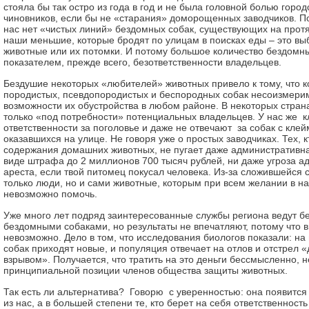
стояла бы так остро из года в год и не была головной болью город
чиновников, если бы не «старания» доморощенных заводчиков. По
нас нет «чистых линий» бездомных собак, существующих на протя
наши меньшие, которые бродят по улицам в поисках еды – это 
животные или их потомки. И потому большое количество бездомны
показателем, прежде всего, безответственности владельцев.
Бездушие некоторых «любителей» животных привело к тому, что к
породистых, псевдопородистых и беспородных собак несоизмери
возможности их обустройства в любом районе. В некоторых стран
только «под по­требности» потенциальных владельцев. У нас же к
ответственности за поголовье и даже не отвечают за собак с клей
оказавшихся на улице. Не говоря уже о простых заводчиках. Тех,
содержания домашних животных, не пугает даже административна
виде штрафа до 2 миллионов 700 тысяч рублей, ни даже угроза а
ареста, если твой питомец покусал человека. Из-за сложившейся 
только люди, но и сами животные, которым при всем желании в 
невозможно помочь.
Уже много лет подряд заинтересованные службы региона ведут б
бездомными собаками, но результаты не впечатляют, потому что в
невозможно. Дело в том, что исследования биологов показали: на
собак приходят новые, и популяция отвечает на отлов и отстрел
взрывом». Получается, что тратить на это деньги бессмысленно, н
принципиальной позиции членов общества защиты животных.
Так есть ли альтернатива? Говорю с уверенностью: она появится 
из нас, а в большей степени те, кто берет на себя ответ­ственност