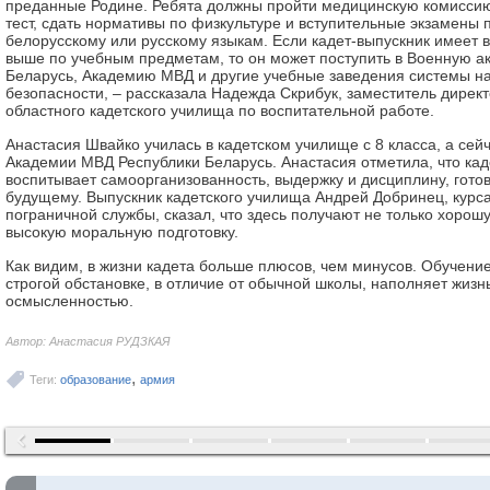
преданные Родине. Ребята должны пройти медицинскую комиссию
тест, сдать нормативы по физкультуре и вступительные экзамены 
белорусскому или русскому языкам. Если кадет-выпускник имеет в
выше по учебным предметам, то он может поступить в Военную 
Беларусь, Академию МВД и другие учебные заведения системы н
безопасности, – рассказала Надежда Скрибук, заместитель директ
областного кадетского училища по воспитательной работе.
Анастасия Швайко училась в кадетском училище с 8 класса, а сей
Академии МВД Республики Беларусь. Анастасия отметила, что ка
воспитывает самоорганизованность, выдержку и дисциплину, гото
будущему. Выпускник кадетского училища Андрей Добринец, курса
пограничной службы, сказал, что здесь получают не только хорош
высокую моральную подготовку.
Как видим, в жизни кадета больше плюсов, чем минусов. Обучение
строгой обстановке, в отличие от обычной школы, наполняет жизн
осмысленностью.
Автор: Анастасия РУДЗКАЯ
,
Теги:
образование
армия