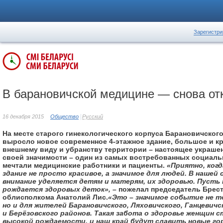
Зарегистри
В барановичской медицине — снова от
16 декабря 2015
Общество
Русский
На месте старого гинекологического корпуса Барановичског
выросло новое современное 4-­этажное здание, большое и кр
внешнему виду и убранству территории – настоящее украшен
своей значимости – один из самых востребованных социаль
мечтали медицинские работники и пациенты.
«Приятно, когд
здание не просто красивое, а значимое для людей. В нашей
внимание уделяется детям и матерям, их здоровью. Пусть
рождается здоровых деток»,
– пожелал председатель Брест
облисполкома Анатолий Лис.
«Это – значимое событие не т
но и для жителей Барановичского, Ляховичского, Ганцевичс
и Берёзовского районов. Такая забота о здоровье женщин 
высокой рождаемости, и наш край будут славить новые го