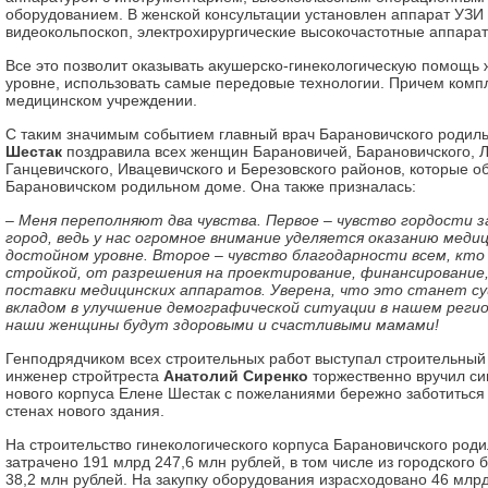
оборудованием. В женской консультации установлен аппарат УЗИ 
видеокольпоскоп, электрохирургические высокочастотные аппарат
Все это позволит оказывать акушерско-гинекологическую помощь
уровне, использовать самые передовые технологии. Причем комп
медицинском учреждении.
С таким значимым событием главный врач Барановичского родил
Шестак
поздравила всех женщин Барановичей, Барановичского, Л
Ганцевичского, Ивацевичского и Березовского районов, которые о
Барановичском родильном доме. Она также призналась:
– Меня переполняют два чувства. Первое – чувство гордости з
город, ведь у нас огромное внимание уделяется оказанию меди
достойном уровне. Второе – чувство благодарности всем, кто
стройкой, от разрешения на проектирование, финансирование
поставки медицинских аппаратов. Уверена, что это станет 
вкладом в улучшение демографической ситуации в нашем регио
наши женщины будут здоровыми и счастливыми мамами!
Генподрядчиком всех строительных работ выступал строительный
инженер стройтреста
Анатолий Сиренко
торжественно вручил си
нового корпуса Елене Шестак с пожеланиями бережно заботиться
стенах нового здания.
На строительство гинекологического корпуса Барановичского род
затрачено 191 млрд 247,6 млн рублей, в том числе из городского
38,2 млн рублей. На закупку оборудования израсходовано 46 млрд