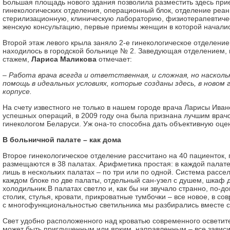
Большая площадь нового здания позволила разместить здесь при
гинекологических отделения, операционный блок, отделение реа
стерилизационную, клиническую лабораторию, физиотерапевтиче
женскую консультацию, первые приемы женщин в которой началис
Второй этаж левого крыла заняло 2-е гинекологическое отделение
находилось в городской больнице № 2. Заведующая отделением, 
стажем,
Лариса Маликова
отмечает:
– Работа врача всегда и ответственная, и сложная, но насколь
помощь в идеальных условиях, которые созданы здесь, в новом 
корпусе.
На счету известного не только в нашем городе врача Ларисы Ива
успешных операций, в 2009 году она была признана лучшим вра
гинекологом Беларуси. Уж она-то способна дать объективную оце
В больничной палате – как дома
Второе гинекологическое отделение рассчитано на 40 пациенток, п
размещаются в 38 палатах. Арифметика простая: в каждой палат
лишь в нескольких палатах – по три или по одной. Система рассе
каждом блоке по две палаты, отдельный сан-узел с душем, шкаф 
холодильник.В палатах светло и, как бы ни звучало странно, по-
столик, стулья, кровати, прикроватные тумбочки – все новое, в с
с многофункциональностью светильника мы разбирались вместе с
Свет удобно расположенного над кроватью современного осветит
может быть приглушенным или ярким, направленным – все зависи