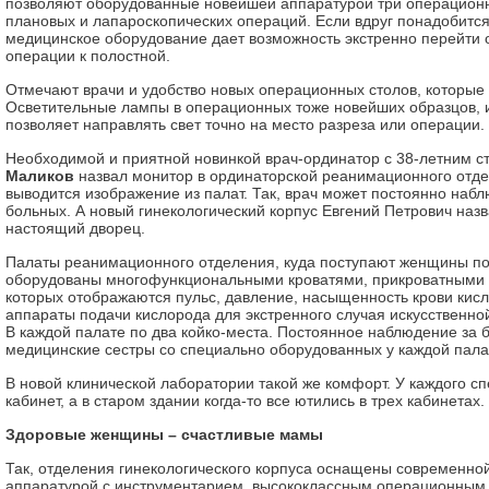
позволяют оборудованные новейшей аппаратурой три операционн
плановых и лапароскопических операций. Если вдруг понадобится
медицинское оборудование дает возможность экстренно перейти 
операции к полостной.
Отмечают врачи и удобство новых операционных столов, которые 
Осветительные лампы в операционных тоже новейших образцов, и
позволяет направлять свет точно на место разреза или операции.
Необходимой и приятной новинкой врач-ординатор с 38-летним 
Маликов
назвал монитор в ординаторской реанимационного отде
выводится изображение из палат. Так, врач может постоянно наб
больных. А новый гинекологический корпус Евгений Петрович наз
настоящий дворец.
Палаты реанимационного отделения, куда поступают женщины по
оборудованы многофункциональными кроватями, прикроватными 
которых отображаются пульс, давление, насыщенность крови кисл
аппараты подачи кислорода для экстренного случая искусственной
В каждой палате по два койко-места. Постоянное наблюдение за 
медицинские сестры со специально оборудованных у каждой пала
В новой клинической лаборатории такой же комфорт. У каждого с
кабинет, а в старом здании когда-то все ютились в трех кабинетах.
Здоровые женщины – счастливые мамы
Так, отделения гинекологического корпуса оснащены современно
аппаратурой с инструментарием, высококлассным операционным