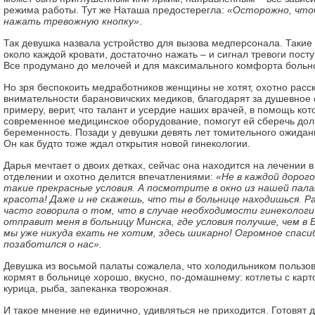
режима работы. Тут же Наташа предостерегла:
«Осторожно, чтоб
нажать тревожную кнопку»
.
Так девушка назвала устройство для вызова медперсонала. Такие
около каждой кровати, достаточно нажать – и сигнал тревоги пост
Все продумано до мелочей и для максимального комфорта больно
Но зря беспокоить медработников женщины не хотят, охотно расс
внимательности барановичских медиков, благодарят за душевное 
примеру, верит, что талант и усердие наших врачей, в помощь ко
современное медицинское оборудование, помогут ей сберечь до
беременность. Позади у девушки девять лет томительного ожида
Он как будто тоже ждал открытия новой гинекологии.
Дарья мечтает о двоих детках, сейчас она находится на лечении в
отделении и охотно делится впечатлениями:
«Не в каждой дорог
такие прекрасные условия. А посмотрите в окно из нашей пал
красота! Даже и не скажешь, что ты в больнице находишься. 
часто говорила о том, что в случае необходимости гинекологи
отправит меня в больницу Минска, где условия получше, чем в Б
мы уже никуда ехать не хотим, здесь шикарно! Огромное спаси
позаботился о нас».
Девушка из восьмой палаты сожалела, что холодильником пользов
кормят в больнице хорошо, вкусно, по-домашнему: котлеты с ка
курица, рыба, запеканка творожная.
И такое мнение не единично, удивляться не приходится. Готовят 