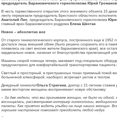
председатель Барановичского горисполкома Юрий Громаков
В честь торжественного открытия этого значимого объекта 15 дек
ленту перерезали председатель Брестского областного исполните
Анатолий Лис
, председатель Барановичского горисполкома
Юри
главный врач Барановичского роддома
Елена Шестак
.
Новое – абсолютно все
От старого гинекологического корпуса, построенного еще в 1952 г
достался лишь внешний облик (было решено сохранить его в памят
появились на свет многие жители барановичского края), все остал
кардинально новое, начиная от благоустройства прилегающей ул
Машины скорой помощи теперь заезжают под специально оборудов
предусмотрено для комфортабельной транспортировки пациента 
Светлый и просторный, в приглушенных тонах приемный покой вов
больничной атмосферой, наоборот, встречает уютом и теплом.
Дежурный гинеколог
Ольга Стригина
, доктор с 21-летним стажем 
каким восторгом женщины воспринимают новую обстановку:
– За две недели, что мы принимаем женщин, не было ни одной,
восхищалась, рассматривая интерьер гинекологии, медицинско
палаты. Как приятно видеть улыбки на лице наших женщин. Вс
хорошее настроение помогает преодолеть любой недуг.