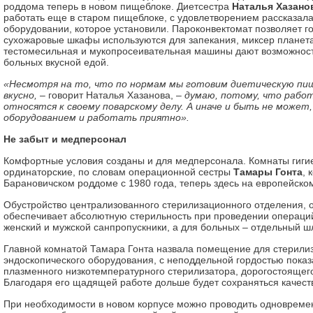
роддома теперь в новом пищеблоке. Диетсестра
Наталья Хазано
работать еще в старом пищеблоке, с удовлетворением рассказала
оборудовании, которое установили. Пароконвектомат позволяет го
сухожаровые шкафы используются для запекания, миксер планет
тестомесильная и мукопросеивательная машины дают возможност
больных вкусной едой.
«Несмотря на то, что по нормам мы готовим диетическую пищ
вкусно,
– говорит Наталья Хазанова, –
думаю, потому, что работ
относятся к своему поварскому делу. А иначе и быть не может,
оборудованием и работать приятно».
Не забыт и медперсонал
Комфортные условия созданы и для медперсонала. Комнаты гиги
ординаторские, по словам операционной сестры
Тамары Гонта
, 
Барановичском роддоме с 1980 года, теперь здесь на европейско
Обустройство централизованного стерилизационного отделения, 
обеспечивает абсолютную стерильность при проведении операций
женский и мужской санпропускники, а для больных – отдельный ш
Главной комнатой Тамара Гонта назвала помещение для стерили
эндоскопического оборудования, с неподдельной гордостью показ
плазменного низкотемпературного стерилизатора, дорогостоящего
Благодаря его щадящей работе дольше будет сохраняться качест
При необходимости в новом корпусе можно проводить одновремен