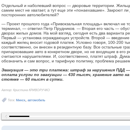
Отдельный и наболевший воп­рос — дворовые территории. Жильцы
самим мест не хватает, а тут еще эти «понаехавшие». Закроют ли
посторонних автолюбителей?
— Проект прошлого года «Привокзальная площадь» включал не т
терминал, — ответил Петр Прудников. — Вторая его часть — обус
дворах жилых домов. На мой взгляд, сегодня есть два варианта 
Первый — установка ограждающих устройств. Второй — введение 
каждый жилец вносит годовой платеж. Условно говоря, 100-200 тыс
соответственно, он внесен в резидентную базу. Все остальные гра
припарковавшие авто в конкретном дворе, но не входящие в его р
считаются нарушителями. И, соответственно, платят штраф. Дума
обозначить и сам вопрос, и тарифную политику, проблема решаем
Эвакуация — это три платежа: штраф за нарушения ПДД —
оплата услуги по эвакуации — 430 тысяч, хранение авто н
стоянке — 60 тысяч в сутки.
Автор: Кристина КРИВОРУЧКО
,
Теги:
Минск
автомобиль