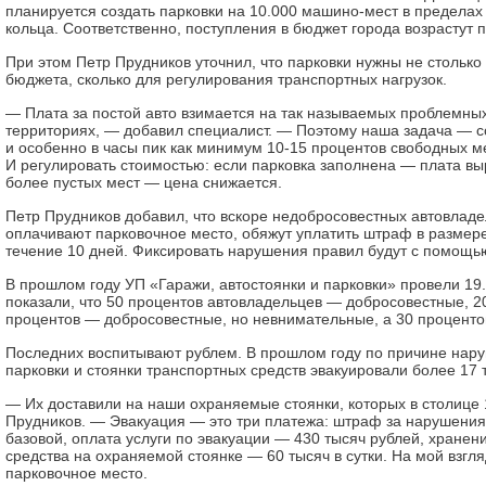
планируется создать парковки на 10.000 машино-мест в пределах 
кольца. Соответственно, поступления в бюджет города возрастут п
При этом Петр Прудников уточнил, что парковки нужны не стольк
бюджета, сколько для регулирования транспортных нагрузок.
— Плата за постой авто взимается на так называемых проб­лемны
территориях, — добавил специалист. — Поэтому наша задача — с
и особенно в часы пик как минимум 10-15 процентов свободных ме
И регулировать стоимостью: если парковка заполнена — плата выр
более пустых мест — цена снижается.
Петр Прудников добавил, что вскоре недобросовестных автовладе
оплачивают парковочное место, обя­жут уплатить штраф в размере
течение 10 дней. Фиксировать нарушения правил будут с помощь
В прошлом году УП «Гаражи, автостоянки и парковки» провели 19
показали, что 50 процентов автовладельцев — добросовестные, 2
процентов — добросовестные, но невнимательные, а 30 процент
Последних воспитывают руб­лем. В прошлом году по причине нар
парковки и стоянки транспортных средств эвакуировали более 17 
— Их доставили на наши охраняемые стоянки, которых в столице 
Прудников. — Эвакуация — это три платежа: штраф за нарушения
базовой, оплата услуги по эвакуации — 430 тысяч рублей, хранен
средства на охраняемой стоянке — 60 тысяч в сутки. На мой взгл
парковочное место.