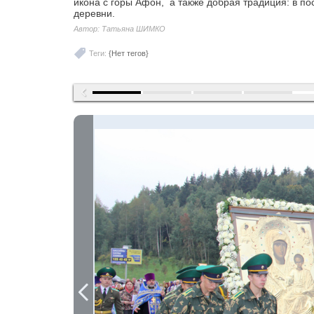
икона с горы Афон, а также добрая традиция: в п
деревни.
Автор: Татьяна ШИМКО
Теги:
{Нет тегов}