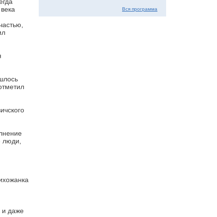
егда
 века
Вся программа
частью,
ил
я
ишлось
 отметил
ичского
олнение
е люди,
рихожанка
 и даже