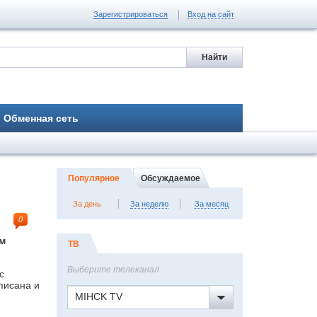
Зарегистрироваться
Вход на сайт
Обменная сеть
Популярное
Обсуждаемое
За день
За неделю
За месяц
0
ым
ТВ
Выберите телеканал
с
писана и
MIHCK TV