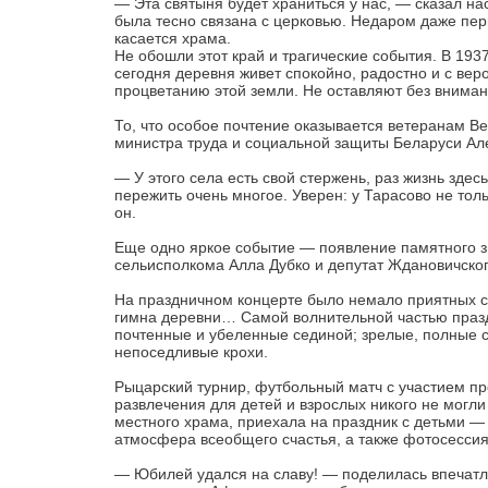
— Эта святыня будет храниться у нас, — сказал на
была тесно связана с церковью. Недаром даже пер
касается храма.
Не обошли этот край и трагические события. В 1937
сегодня деревня живет спокойно, радостно и с вер
процветанию этой земли. Не оставляют без вниман
То, что особое почтение оказывается ветеранам В
министра труда и социальной защиты Беларуси Але
— У этого села есть свой стержень, раз жизнь зде
пережить очень многое. Уверен: у Тарасово не тол
он.
Еще одно яркое событие — появление памятного зн
сельисполкома Алла Дубко и депутат Ждановичског
На праздничном концерте было немало приятных с
гимна деревни… Самой волнительной частью празд
почтенные и убеленные сединой; зрелые, полные си
непоседливые крохи.
Рыцарский турнир, футбольный матч с участием п
развлечения для детей и взрослых никого не могли
местного храма, приехала на праздник с детьми —
атмосфера всеобщего счастья, а также фотосес
— Юбилей удался на славу! — поделилась впечатл