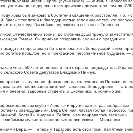
стоятель храма иерей Сергий (Кузьменков). — Жизнь в Тарасово вс
вое упоминание о деревне в исторических документах начала XVIII
 году храм был за-крыт, а 83-летний священник расстрелян. Но, к с
ой. Здесь с теплотой и благодарностью вспоминают тех, кто послуж
ия и тех, чьи судьбы сейчас неразрывно связаны с Тарасово.
еликой Отечественной войны, до глубины души тронуло заместител
ксандра Румака. Он приехал поздравить сельчан с праздником.
сь никогда не переставала бить ключом, хоть белорусской земле пр
ько богатое прошлое, но и прекрасное, перспективное будущее, —
ака в честь 500-летия деревни. Его открыли председатель Жданов
о сельского Совета депутатов Владимир Пинчук.
юрпризов: выступление фольклорного коллектива из Польши, исп
ника стало чествование жителей Тарасово. Ведь деревня — это е
л и энергии; задорные студенты и школьники, и, конечно же,
рофессионалов из клуба «Ислочь» и другие самые разнообразные
 оставить равнодушными. Вера Сечная, частая гостья Тарасово, п
 Анечкой, Костей и Андреем. Ребятишкам понравилось веселье и
сия с любимым мультипликационным персонажем — Миньоном.
ениями Вера. — Теперь у Тарасово есть свой гимн, памятный знак