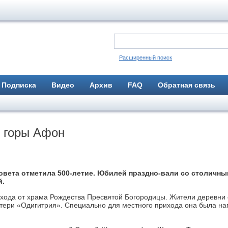
Расширенный поиск
Подписка
Видео
Архив
FAQ
Обратная связь
с горы Афон
овета отметила 500-летие. Юбилей праздно-вали со столичн
й.
 хода от храма Рождества Пресвятой Богородицы. Жители деревни 
ери «Одигитрия». Специально для местного прихода она была на