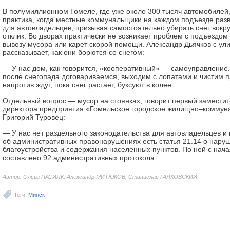
В полумиллионном Гомеле, где уже около 300 тысяч автомобилей,
практика, когда местные коммунальщики на каждом подъезде ра
для автовладельцев, призывая самостоятельно убирать снег вокру
отклик. Во дворах практически не возникает проблем с подъездом
вывозу мусора или карет скорой помощи. Александр Дьячков с ул
рассказывает, как они борются со снегом:
— У нас дом, как говорится, «кооперативный» — самоуправление
после снегопада договариваемся, выходим с лопатами и чистим пр
напротив ждут, пока снег растает, буксуют в колее...
Отдельный вопрос — мусор на стоянках, говорит первый заместит
директора предприятия «Гомельское городское жилищно–коммуна
Григорий Туровец:
— У нас нет раздельного законодательства для автовладельцев и
об административных правонарушениях есть статья 21.14 о нару
благоустройства и содержания населенных пунктов. По ней с нача
составлено 92 административных протокола.
Автор: Ольга ПАСИЯК, Александр МИТЮКОВ, Станислав ГАЛКОВСКИЙ
Теги:
Минск