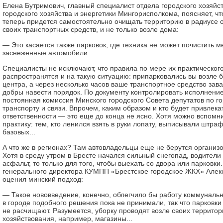
Елена Бутримович, главный специалист отдела городского хозяйс
городского хозяйства и энергетики Мингорисполкома, поясняет, ч
теперь придется самостоятельно очищать территорию в радиусе о
своих транспортных средств, и не только возле дома:
— Это касается также парковок, где техника не может почистить ме
заснеженные автомобили.
Специалисты не исключают, что правила по мере их практическо
распространятся и на такую ситуацию: припарковались вы возле б
центра, а через несколько часов ваше транспортное средство зав
добры навести порядок. По документу контролировать исполнени
постоянная комиссия Минского городского Совета депутатов по го
транспорту и связи. Впрочем, каким образом и кто будет привлека
ответственности — это еще до конца не ясно. Хотя можно вспом
практику: тем, кто ленился взять в руки лопату, выписывали штраф
базовых...
А что же в регионах? Там автовладельцы еще не берутся организо
Хотя в среду утром в Бресте начался сильный снегопад, водители
асфальт, то только для того, чтобы выехать со двора или парковки
генерального директора КУМПП «Брестское городское ЖКХ» Алек
оценил минский подход:
— Такое нововведение, конечно, облегчило бы работу коммунальн
в городе подобного решения пока не принимали, так что парковки
не расчищают. Разумеется, уборку проводят возле своих террито
хозяйствования, например, магазины...