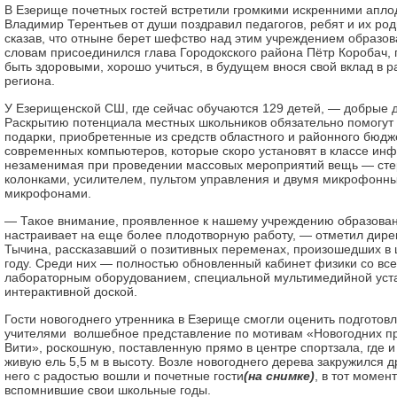
В Езерище почетных гостей встретили громкими искренними апл
Владимир Терентьев от души поздравил педагогов, ребят и их род
сказав, что отныне берет шефство над этим учреждением образов
словам присоединился глава Городокского района Пётр Коробач,
быть здоровыми, хорошо учиться, в будущем внося свой вклад в р
региона.
У Езерищенской СШ, где сейчас обучаются 129 детей, — добрые 
Раскрытию потенциала местных школьников обязательно помогут
подарки, приобретенные из средств областного и районного бюдже
современных компьютеров, которые скоро установят в классе ин
незаменимая при проведении массовых мероприятий вещь — сте
колонками, усилителем, пультом управления и двумя микрофонн
микрофонами.
— Такое внимание, проявленное к нашему учреждению образовани
настраивает на еще более плодотворную работу, — отметил дир
Тычина, рассказавший о позитивных переменах, произошедших в 
году. Среди них — полностью обновленный кабинет физики со в
лабораторным оборудованием, специальной мультимедийной уст
интерактивной доской.
Гости новогоднего утренника в Езерище смогли оценить подготов
учителями волшебное представление по мотивам «Новогодних 
Вити», роскошную, поставленную прямо в центре спортзала, где и
живую ель 5,5 м в высоту. Возле новогоднего дерева закружился 
него с радостью вошли и почетные гости
(на снимке)
, в тот момен
вспомнившие свои школьные годы.