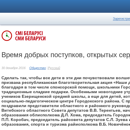
Зарегистри
Время добрых поступков, открытых се
30 декабря 2016
Общество
Русский
Сделать так, чтобы все дети в эти дни почувствовали волше
призвана республиканская благотворительная акция «Наши де
благодаря в том числе спонсорской помощи, школьники Го
традиционные сладкие подарки. Особенными новогодние ут
учеников Езерищенской средней школы, а еще для детей, ко
социально-педагогическом центре Городокского района. С п
поздравили представители областного и районного руковод
Витебского областного Совета депутатов В.В. Терентьев, на
образования облисполкома Д.Л. Хома, председатель Городо
П.П. Коробач, председатель райсовета депутатов С.Л. Зуева 
образования, спорта и туризма райисполкома В.Б. Новичёнок