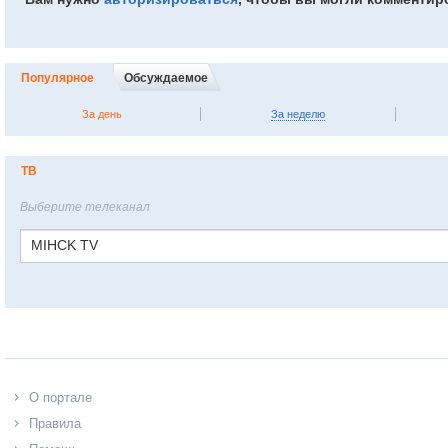
Популярное
Обсуждаемое
За день
За неделю
ТВ
Выберите телеканал
MIHCK TV
О портале
Правила