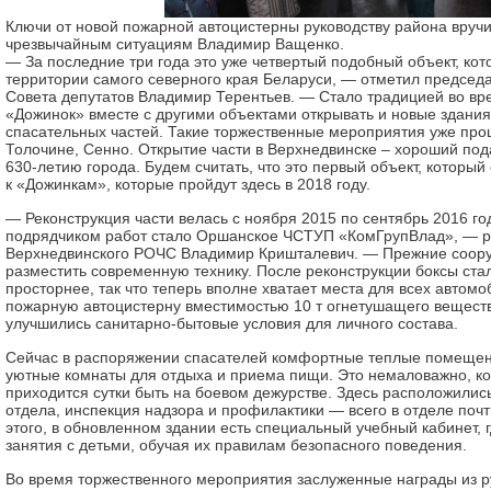
Ключи от новой пожарной автоцистерны руководству района вруч
чрезвычайным ситуациям Владимир Ващенко.
— За последние три года это уже четвертый подобный объект, кот
территории самого северного края Беларуси, — отметил председа
Совета депутатов Владимир Терентьев. — Стало традицией во в
«Дожинок» вместе с другими объектами открывать и новые здани
спасательных частей. Такие торжественные мероприятия уже про
Толочине, Сенно. Открытие части в Верхнедвинске – хороший пода
630-летию города. Будем считать, что это первый объект, который
к «Дожинкам», которые пройдут здесь в 2018 году.
— Реконструкция части велась с ноября 2015 по сентябрь 2016 г
подрядчиком работ стало Оршанское ЧСТУП «КомГрупВлад», — р
Верхнедвинского РОЧС Владимир Кришталевич. — Прежние соору
разместить современную технику. После реконструкции боксы ста
просторнее, так что теперь вполне хватает места для всех автом
пожарную автоцистерну вместимостью 10 т огнетушащего веществ
улучшились санитарно-бытовые условия для личного состава.
Сейчас в распоряжении спасателей комфортные теплые помещени
уютные комнаты для отдыха и приема пищи. Это немаловажно, к
приходится сутки быть на боевом дежурстве. Здесь расположились
отдела, инспекция надзора и профилактики — всего в отделе поч
этого, в обновленном здании есть специальный учебный кабинет, 
занятия с детьми, обучая их правилам безопасного поведения.
Во время торжественного мероприятия заслуженные награды из р