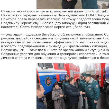
Символический ключ от части коммерческий директор «КомГрупВ
Сеньковский передает начальнику Верхнедвинского РОЧС Владим
Почетное право перерезать красную ленточку предоставлено Вл
Владимиру Терентьеву и Александру Клобуку. Обряд освящения ч
настоятель Свято-Николаевской церкви отец Валентин.
— Благодаря поддержке Витебского облисполкома, областного Сов
руководства района сегодня мы получили такой замечательный по
послужит не только повышению эффективности выполнения задач
в области предупреждения и ликвидации чрезвычайных ситуаций, 
Верхнедвинск, — отметил министр по чрезвычайным ситуациям 
Созданные условия для обучения и тренировок спасателей, а та
личного состава и техники позволят еще лучше заботиться о безо