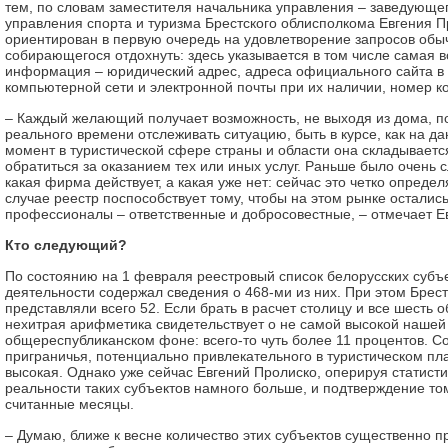
тем, по словам заместителя начальника управления – заведующе
управления спорта и туризма Брестского облисполкома Евгения П
ориентирован в первую очередь на удовлетворение запросов обы
собирающегося отдохнуть: здесь указывается в том числе самая 
информация – юридический адрес, адреса официального сайта в
компьютерной сети и электронной почты при их наличии, номер к
– Каждый желающий получает возможность, не выходя из дома, по
реального времени отслеживать ситуацию, быть в курсе, как на д
момент в туристической сфере страны и области она складываетс
обратиться за оказанием тех или иных услуг. Раньше было очень 
какая фирма действует, а какая уже нет: сейчас это четко опреде
случае реестр поспособствует тому, чтобы на этом рынке остались
профессионалы – ответственные и добросовестные, – отмечает Е
Кто следующий?
По состоянию на 1 февраля реестровый список белорусских субъе
деятельности содержал сведения о 468-ми из них. При этом Брест
представляли всего 52. Если брать в расчет столицу и все шесть 
нехитрая арифметика свидетельствует о не самой высокой наше
общереспубликанском фоне: всего-то чуть более 11 процентов. С
приграничья, потенциально привлекательного в туристическом пл
высокая. Однако уже сейчас Евгений Пролиско, оперируя статисти
реальности таких субъектов намного больше, и подтверждение то
считанные месяцы.
– Думаю, ближе к весне количество этих субъектов существенно 