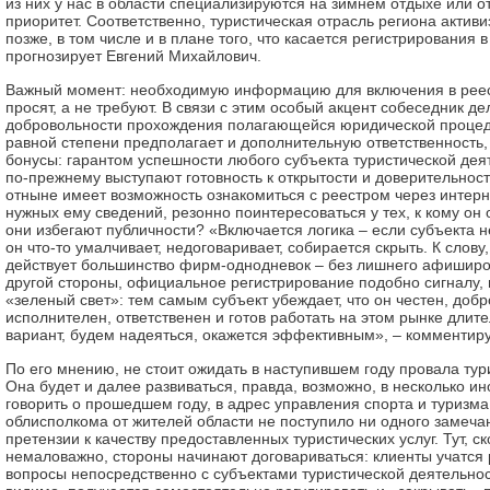
из них у нас в области специализируются на зимнем отдыхе или 
приоритет. Соответственно, туристическая отрасль региона активи
позже, в том числе и в плане того, что касается регистрирования в
прогнозирует Евгений Михайлович.
Важный момент: необходимую информацию для включения в реес
просят, а не требуют. В связи с этим особый акцент собеседник де
добровольности прохождения полагающейся юридической процеду
равной степени предполагает и дополнительную ответственность,
бонусы: гарантом успешности любого субъекта туристической дея
по-прежнему выступают готовность к открытости и доверительност
отныне имеет возможность ознакомиться с реестром через интерн
нужных ему сведений, резонно поинтересоваться у тех, к кому он
они избегают публичности? «Включается логика – если субъекта не
он что-то умалчивает, недоговаривает, собирается скрыть. К слову
действует большинство фирм-однодневок – без лишнего афиширо
другой стороны, официальное регистрирование подобно сигналу
«зеленый свет»: тем самым субъект убеждает, что он честен, доб
исполнителен, ответственен и готов работать на этом рынке длит
вариант, будем надеяться, окажется эффективным», – комментиру
По его мнению, не стоит ожидать в наступившем году провала тур
Она будет и далее развиваться, правда, возможно, в несколько и
говорить о прошедшем году, в адрес управления спорта и туризма
облисполкома от жителей области не поступило ни одного замеча
претензии к качеству предоставленных туристических услуг. Тут, ск
немаловажно, стороны начинают договариваться: клиенты учатся
вопросы непосредственно с субъектами туристической деятельност