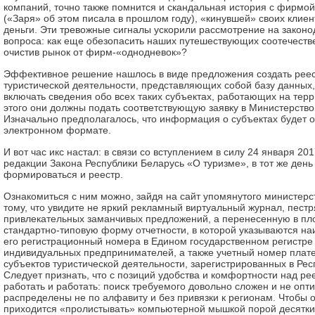
компаний, точно также помнится и скандальная история с фирмо
(«Заря» об этом писала в прошлом году), «кинувшей» своих клие
деньги. Эти тревожные сигналы ускорили рассмотрение на закон
вопроса: как еще обезопасить наших путешествующих соотечеств
очистив рынок от фирм-«однодневок»?
Эффективное решение нашлось в виде предложения создать реес
туристической деятельности, представляющих собой базу данных,
включать сведения обо всех таких субъектах, работающих на тер
этого они должны подать соответствующую заявку в Министерство 
Изначально предполагалось, что информация о субъектах будет 
электронном формате.
И вот час икс настал: в связи со вступлением в силу 24 января 20
редакции Закона Республики Беларусь «О туризме», в тот же день
формироваться и реестр.
Ознакомиться с ним можно, зайдя на сайт упомянутого министерст
тому, что увидите не яркий рекламный виртуальный журнал, пес
привлекательных заманчивых предложений, а перенесенную в пло
стандартно-типовую форму отчетности, в которой указываются на
его регистрационный номера в Едином государственном регистре
индивидуальных предпринимателей, а также учетный номер плат
субъектов туристической деятельности, зарегистрированных в Рес
Следует признать, что с позиций удобства и комфортности над р
работать и работать: поиск требуемого довольно сложен и не опт
распределены не по алфавиту и без привязки к регионам. Чтобы 
приходится «пролистывать» компьютерной мышкой порой десятки 