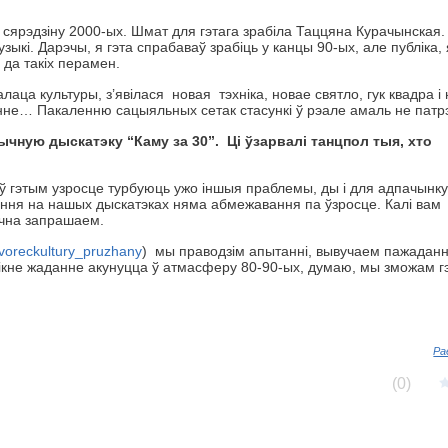
 сярэдзіну 2000-ых. Шмат для гэтага зрабіла Таццяна Курачынская.
ыкі. Дарэчы, я гэта спрабаваў зрабіць у канцы 90-ых, але публіка,
да такіх перамен.
лаца культуры, з’явілася новая тэхніка, новае святло, гук квадра і
нне… Пакаленню сацыяльных сетак стасункі ў рэале амаль не пат
чную дыскатэку “Каму за 30”. Ці ўзарвалі танцпол тыя, хто
ў гэтым узросце турбуюць ужо іншыя праблемы, ды і для адпачынку
ння на нашых дыскатэках няма абмежавання па ўзросце. Калі вам
эчна запрашаем.
dvoreckultury_pruzhany
) мы праводзім апытанні, вывучаем пажаданн
знікне жаданне акунуцца ў атмасферу 80-90-ых, думаю, мы зможам г
Ра
(0)