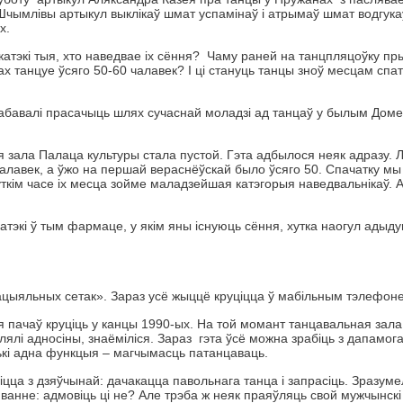
. Шчымлівы артыкул выклікаў шмат успамінаў і атрымаў шмат водгука
х.
скатэкі тыя, хто наведвае іх сёння? Чаму раней на танцпляцоўку пр
ах танцуе ўсяго 50-60 чалавек? І ці стануць танцы зноў месцам спат
бавалі прасачыць шлях сучаснай моладзі ад танцаў у былым Доме
 зала Палаца культуры стала пустой. Гэта адбылося неяк адразу. 
чалавек, а ўжо на першай вераснёўскай было ўсяго 50. Спачатку мы
хуткім часе іх месца зойме маладзейшая катэгорыя наведвальнікаў. 
атэкі ў тым фармаце, у якім яны існуюць сёння, хутка наогул адыду
ыяльных сетак». Зараз усё жыццё круціцца ў мабільным тэлефоне
я пачаў круціць у канцы 1990-ых. На той момант танцавальная зал
лялі адносіны, знаёміліся. Зараз гэта ўсё можна зрабіць з дапамог
лькі адна функцыя – магчымасць патанцаваць.
цца з дзяўчынай: дачакацца павольнага танца і запрасіць. Зразуме
анне: адмовіць ці не? Але трэба ж неяк праяўляць свой мужчынскі