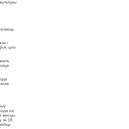
 культуры
магаюць
аты і
ўсё, што
амаль
 хаця
ецца
магае
быў
юцца на
ыя месцы
 за 18,
любіць