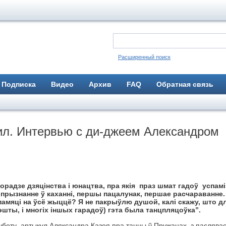
Расширенный поиск
Подписка
Видео
Архив
FAQ
Обратная связь
нил. Интервью с ди-джеем Александром
орадзе дзяцінства і юнацтва, пра якія праз шмат гадоў успам
прызнанне ў каханні, першы пацалунак, першае расчараванне.
памяці на ўсё жыццё? Я не пакрыўлю душой, калі скажу, што д
шты, і многіх іншых гарадоў) гэта была танцпляцоўка”.
 суботу артыкул Аляксандра Казея пра танцы ў Пружанах з паслява