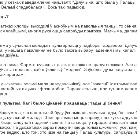
аю ў сетках паведамленні накшталт: “Дзяўчына, што была ў Палацы
 Вельмі спадабалася!”. Вось такі падыход.
юць?
катэках хлопцы выходзілі ў асноўным на павольныя танцы, то сёння
талі смялейшымі, многія рухаюцца сапраўды прыгожа. Магчыма, дапа
Няма ў сучаснай моладзі і вульгарнасці ў падборы гардэроба. Дзяўч
, у нашага пакалення не было такога выбару адзення і мы хапалі 
ам дзіўна.
чна няма. Фармат сучасных дыскатэк такіх не прадугледжвае. Але 
аты і просяць, каб я ўключыў “медляк”. Заўсёды іду ім насустрач,
аіх праграм.
дыскатэцы вельмі мала наведвальнікаў, але “завесці” іх атрымліва
азнастайных акцыях і флэшмобах. Парадаксальна, але тут нам дапа
арод.
 пультам. Калі было цікавей працаваць: тады ці сёння?
азумела, я з настальгіяй буду ўспамінаць мінулыя гады, бо і сам 
ь сучаснай моладзі. З імі прыемна мець справу, яны хутка адгука
 быць галоўнай падзеяй тыдня. На шчасце, у горадзе з’явіліся інш
афэ. На дыскатэках зараз прысутнічаюць толькі школьнікі, усе, каму
тое ведаю, што той, хто ідзе на танцы ў Палац культуры, сапраўды 