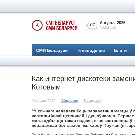
Августа, 2026
07
Пятница
СМИ Беларуси
Телевидение
Блоги
Как интернет дискотеки заме
Котовым
09 марта 2017
Общество
Беларуская
“У кожнага чалавека ёсць запаветныя месцы ў г
настальгічнай цеплынёй і душэўнасцю. Першае 
можа адбыцца такая падзея, якая застанецца ў 
пераважнай большасці жыхароў Пружан (як, зрэ
Такімі радкамі пачынаўся апублікаваны ў мінулую