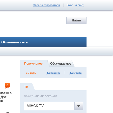
Зарегистрироваться
Вход на сайт
Обменная сеть
Популярное
Обсуждаемое
За день
За неделю
За месяц
0
ТВ
інаеш з
Выберите телеканал
 Дзе
ля
MIHCK TV
енных