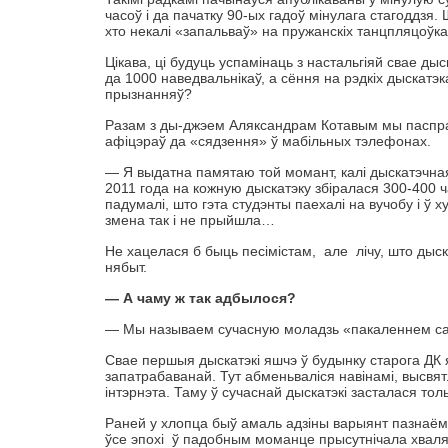
часоў і да пачатку 90-ых гадоў мінулага стагоддзя
хто некалі «запальваў» на пружанскіх танцпляцоўка
Цікава, ці будуць успамінаць з настальгіяй свае ды
да 1000 наведвальнікаў, а сёння на рэдкіх дыскатэк
прызнанняў?
Разам з ды-джэем Аляксандрам Котавым мы паспра
афіцэраў да «сядзення» ў мабільных тэлефонах.
— Я выдатна памятаю той момант, калі дыскатэчная
2011 года на кожную дыскатэку збіралася 300-400 
падумалі, што гэта студэнты паехалі на вучобу і ў 
змена так і не прыйшла…
Не хацелася б быць песімістам, але лічу, што дыск
нябыт.
— А чаму ж так адбылося?
— Мы называем сучасную моладзь «пакаленнем сац
Свае першыя дыскатэкі яшчэ ў будынку старога ДК 
запатрабаванай. Тут абменьваліся навінамі, высвят
інтэрнэта. Таму ў сучаснай дыскатэкі засталася то
Раней у хлопца быў амаль адзіны варыянт пазнаёмі
ўсе эпохі ў падобным моманце прысутнічала хваляв