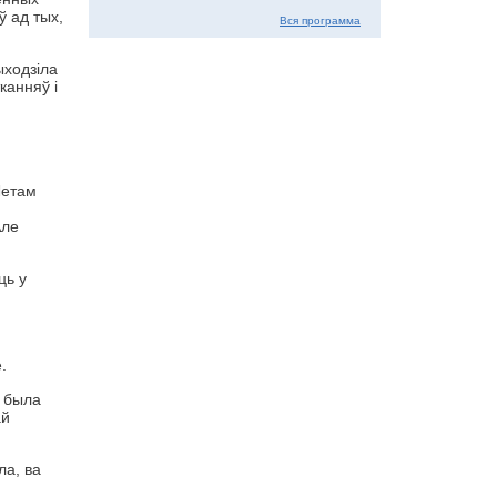
ў ад тых,
Вся программа
ыходзіла
канняў і
Летам
Але
ць у
.
а была
ай
ла, ва