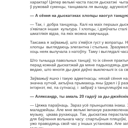
характар! Цяпер вельмі часта пасля дыскатэкі чыт
ў ружовай сукенцы, танцавала ля выхаду, адгукніся!
— А сёння на дыскатэках хлопцы наогул танцу
— Так, і добра танцуюць. Калі на маіх першых дыс
з’явілася іншая культура. І хлопцы, і дзяўчаты с
шматлікія відэа, па якіх можна навучыцца.
Таксама я заўважыў, што з’явіўся густ у вопратцы. 
хлопцы выглядаюць элегантна і стыльна. Зразумела
хоць неяк вылучала з натоўпу. Таму і выглядалі час
Што тычыцца павольных танцаў, то іх сёння практы
перад кожнай дыскатэкай да мяне падыходзяць дзяўч
ведаю, што многія ды-джэі даўно выключылі іх са св
Заўважыў яшчэ і такую адметнасць: няхай сёння на 
значна хутчэй, актыўна прымаюць яны ўдзел і ў р
інтэрнэт, які, па сутнасці, і забраў з танцпляцоўкі н
— Аляксандр, ты амаль 20 гадоў за ды-джэйскім
— Цяжка параўнаць. Зараз усё прынцыпова інакш. Зр
маладзейшы. Але мне вельмі імпануе разняволенасц
музыку, цікава рухаюцца. Так, дыскатэка перастала
для баўлення вольнага часу: спартыўныя пляцоўкі, к
ужо праводзяць свой час у іншых установах. Але за