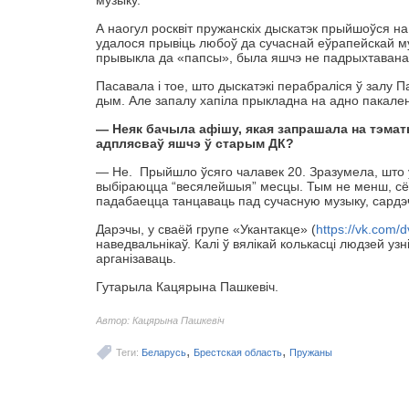
музыку.
А наогул росквіт пружанскіх дыскатэк прыйшоўся на
удалося прывіць любоў да сучаснай еўрапейскай муз
прывыкла да «папсы», была яшчэ не падрыхтавана 
Пасавала і тое, што дыскатэкі перабраліся ў залу Па
дым. Але запалу хапіла прыкладна на адно пакале
— Неяк бачыла афішу, якая запрашала на тэматы
адплясваў яшчэ ў старым ДК?
— Не. Прыйшло ўсяго чалавек 20. Зразумела, што 
выбіраюцца “весялейшыя” месцы. Тым не менш, сё
падабаецца танцаваць пад сучасную музыку, сард
Дарэчы, у сваёй групе «Укантакце» (
https://vk.com/
наведвальнікаў. Калі ў вялікай колькасці людзей у
арганізаваць.
Гутарыла Кацярына Пашкевіч.
Автор: Кацярына Пашкевіч
,
,
Теги:
Беларусь
Брестская область
Пружаны