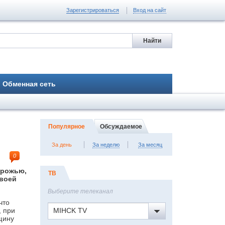
Зарегистрироваться
Вход на сайт
Обменная сеть
Популярное
Обсуждаемое
За день
За неделю
За месяц
0
орожью,
ТВ
своей
Выберите телеканал
что
, при
MIHCK TV
щину