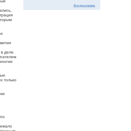
ные
Вся программа
ались,
страция
оторым
 и
звитии
в деле.
игателем
 многие
тью
х только
нки
что
лежало
успешным