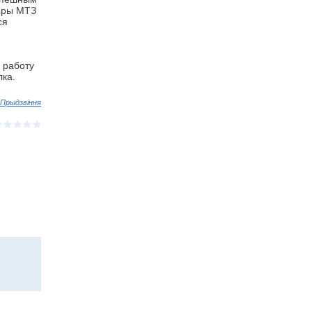
оры МТЗ
ся
 работу
лка.
Прыдзвіння
⋆
⋆
⋆
⋆
⋆
⋆
⋆
⋆
⋆
⋆