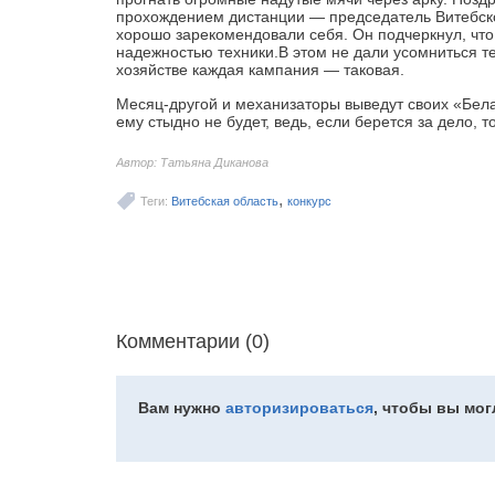
прохождением дистанции — председатель Витебск
хорошо зарекомендовали себя. Он подчеркнул, что
надежностью техники.В этом не дали усомниться те
хозяйстве каждая кампания — таковая.
Месяц-другой и механизаторы выведут своих «Бела
ему стыдно не будет, ведь, если берется за дело, т
Автор: Татьяна Диканова
,
Теги:
Витебская область
конкурс
Комментарии (0)
Вам нужно
авторизироваться
, чтобы вы мо