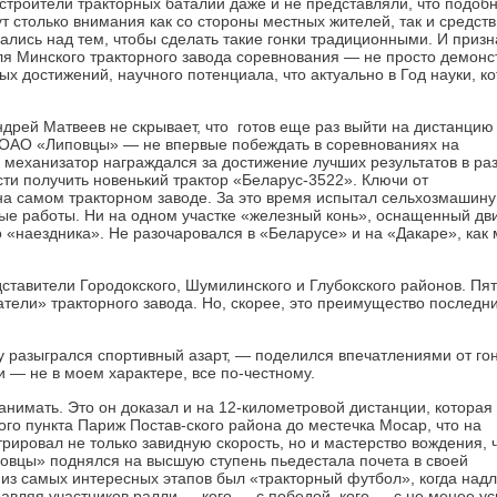
Устроители тракторных баталий даже и не представляли, что подоб
 столько внимания как со стороны местных жителей, так и средств
лись над тем, чтобы сделать такие гонки традиционными. И призн
 Для Минского тракторного завода соревнования — не просто демон
х достижений, научного потенциала, что актуально в Год науки, к
дрей Матвеев не скрывает, что готов еще раз выйти на дистанцию
 ОАО «Липовцы» — не впервые побеждать в соревнованиях на
 механизатор награждался за достижение лучших результатов в ра
сти получить новенький трактор «Беларус-3522». Ключи от
а самом тракторном заводе. За это время испытал сельхозмашину 
ные работы. Ни на одном участке «железный конь», оснащенный дв
го «наездника». Не разочаровался в «Беларусе» и на «Дакаре», как
тавители Городокского, Шумилинского и Глубокского районов. Пя
ели» тракторного завода. Но, скорее, это преимущество последни
тку разыгрался спортивный азарт, — поделился впечатлениями от го
 — не в моем характере, все по-честному.
анимать. Это он доказал и на 12-километровой дистанции, которая
го пункта Париж Постав-ского района до местечка Мосар, что на
ировал не только завидную скорость, но и мастерство вождения, 
овцы» поднялся на высшую ступень пьедестала почета в своей
м из самых интересных этапов был «тракторный футбол», когда над
равляя участников ралли — кого — с победой, кого — с не менее 