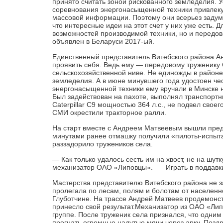
принято считать зоной рискованного земледелия. 
соревнования энергонасыщенной техники привлекут
массовой информации. Поэтому они всерьез задума
что интересные идеи на этот счет у них уже есть.
возможностей производимой техники, но и передовы
объявлен в Беларуси 2017-ый.
Единственный представитель Витебского района Ан
проявить себя. Ведь ему — передовому труженику
сельскохозяйственной ниве. Не единожды в районе
земледелия. А в июне минувшего года удостоен че
энергонасыщенной техники ему вручали в Минске н
Был задействован на пахоте, выполнял транспорт
Caterpillar C9 мощностью 364 л.с., не подвел свое
СМИ окрестили тракторное ралли.
На старт вместе с Андреем Матвеевым вышли предс
минутами ранее отмашку получили «пилоты-испытат
раззадорило тружеников села.
— Как только удалось сесть им на хвост, не на шу
механизатор ОАО «Липовцы». — Играть в поддавки
Мастерства представителю Витебского района не з
пролегала по лесам, полям и болотам от населенно
Глуботчине. На трассе Андрей Матвеев продемонстр
принесло свой результат.Механизатор из ОАО «Лип
группе. После труженик села признался, что одни
прогнать огромные надутые мячи через арку. Позд