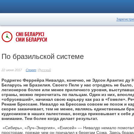
Зарегистри
По бразильской системе
22 июня 2017
Спорт
Русский
Родригес Феррейра Нивалдо, конечно, не Эдсон Арантис ду Н
Беларусь не Бразилия. Своего Пеле у нас отродясь не было,
легионеров более или менее приличного уровня, выступавш
страны, можно пересчитать по пальцам. Один из них, впосле
«обрусевший», начинал свою карьеру как раз в «Гомеле». Реч
Ренане Брессане. Нивалдо на Брессана совсем не похож и ка
скорее заканчивает, тем не менее, являясь единственным бр
кудесником в наших палестинах, всегда приковывает к себе
внимание. Тем более когда делает результат.
«Сибирь», «Луч–Энергия», «Енисей» — Нивалдо немало помотал
просторам, прежде чем он причалил к берегам Сожа. Здесь брази