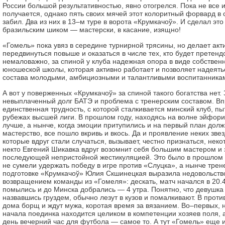
России большой результативностью, явно отогрелся. Пока не все и
получается, однако пять своих мячей этот колоритный форвард в
забил. Два из них в 13–м туре в ворота «Крумкачоў». И сделал это
бразильским шиком — мастерски, в касание, изящно!
«Гомель» пока увяз в середине турнирной трясины, но делает ак
передвинуться повыше и оказаться в числе тех, кто будет претенд
немаловажно, за спиной у клуба надежная опора в виде собствен
юношеской школы, которая активно работает и позволяет надеят
состава молодыми, амбициозными и талантливыми воспитанника
А вот у поверженных «Крумкачоў» за спиной такого богатства нет. 
невыплаченный долг БАТЭ и проблема с тренерским составом. Вп
единственная трудность, с которой сталкивается минский клуб, пы
рубежах высшей лиги. В прошлом году, находясь на волне эйфори
лучше, а нынче, когда эмоции притупились и на первый план дол
мастерство, все пошло вкривь и вкось. Да и проявление неких зве
которые вдруг стали случаться, вызывает, честно признаться, нек
некто Евгений Шикавка вдруг возомнит себя большим мастером и з
последующей непристойной жестикуляцией. Это было в прошлом т
не сумели удержать победу в игре против «Слуцка», а нынче трен
подготовке «Крумкачоў» Юлия Скшинецкая выразила недовольств
возвращением команды из «Гомеля»: дескать, матч начался в 20.4
помылись и до Минска добрались — 4 утра. Понятно, что девушка 
назвавшись груздем, обычно лезут в кузов и помалкивают. В проти
дома борщ и ждут мужа, коротая время за вязанием. Во–первых,
начала поединка находится целиком в компетенции хозяев поля, 
день вечерний час для футбола — самое то. А тут «Гомель» еще 