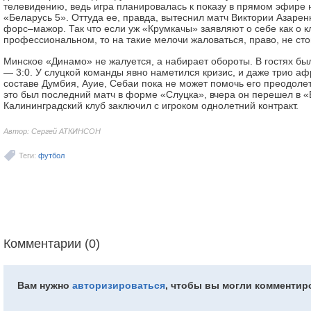
телевидению, ведь игра планировалась к показу в прямом эфире 
«Беларусь 5». Оттуда ее, правда, вытеснил матч Виктории Азарен
форс–мажор. Так что если уж «Крумкачы» заявляют о себе как о к
профессиональном, то на такие мелочи жаловаться, право, не сто
Минское «Динамо» не жалуется, а набирает обороты. В гостях б
— 3:0. У слуцкой команды явно наметился кризис, и даже трио а
составе Думбия, Ауие, Себаи пока не может помочь его преодолет
это был последний матч в форме «Слуцка», вчера он перешел в «Б
Калининградский клуб заключил с игроком однолетний контракт.
Автор: Сергей АТКИНСОН
Теги:
футбол
Комментарии (0)
Вам нужно
авторизироваться
, чтобы вы могли комментир