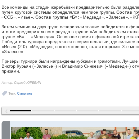
Все команды на стадии жеребьёвки предварительно были разделен
путём круговой системы определялся чемпион группы.
Состав гр
«ССБ», «Ивье».
Состав группы «Б»:
«Медведи», «Залесье», «Ж
Затем чемпионы двух групп оспаривали звание победителя в фин
итогам предварительного раунда в группе «А» победителем стала 
группе «Б» — «Медведи». Основное время в финальной игре закон
Победитель турнира определялся в серии пенальти, где сильнее 
«Ивье» (2:0). «Медведи», соответственно, стали вторыми. 3-е мес
«Залесье».
Призёры турнира были награждены кубками и грамотами. Лучшие 
Виктор Курьян («Залесье») и Владимир Синкевич («Медведи») о
призами.
Автор: Сергей ЮРЕВИЧ
Теги:
Сморгонь