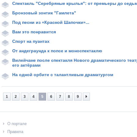
Спектакль "Серебряные крылья": от премьеры до седьм
Бронзовый зонтик "Гамлета"
Под песни из «Красной Шапочки»...
Вам это понравится
Спорт на пуантах
От андеграунда к попсе и моноспектаклю
Вилейчане после спектакля Нового драматического теат
его актёрами
На одной орбите с талантливым драматургом
1
2
3
4
5
6
7
8
9
О портале
Правила