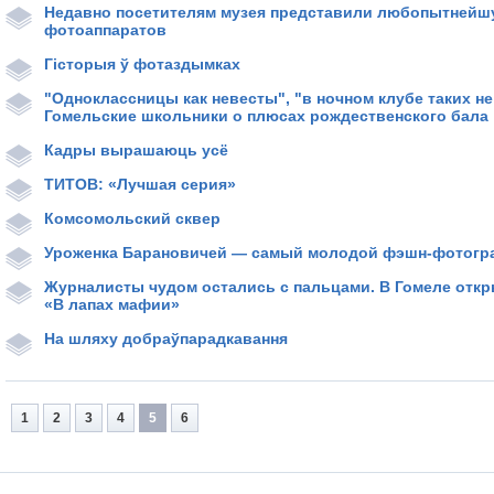
Недавно посетителям музея представили любопытней
фотоаппаратов
Гісторыя ў фотаздымках
"Одноклассницы как невесты", "в ночном клубе таких не
Гомельские школьники о плюсах рождественского бала
Кадры вырашаюць усё
ТИТОВ: «Лучшая серия»
Комсомольский сквер
Уроженка Барановичей — самый молодой фэшн­-фотогр
Журналисты чудом остались с пальцами. В Гомеле откр
«В лапах мафии»
На шляху добраўпарадкавання
1
2
3
4
5
6