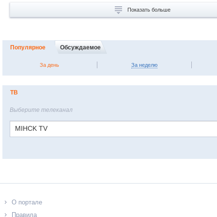
Показать больше
Популярное
Обсуждаемое
За день
За неделю
ТВ
Выберите телеканал
MIHCK TV
О портале
Правила