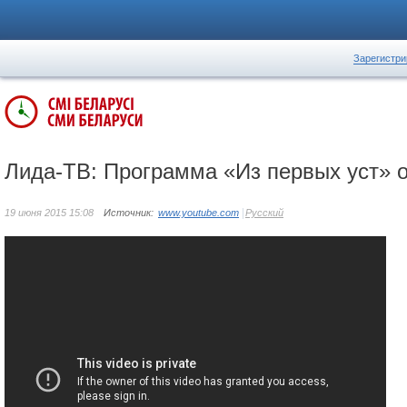
Зарегистри
Лида-ТВ: Программа «Из первых уст» о
19 июня 2015 15:08
Источник:
www.youtube.com
Русский